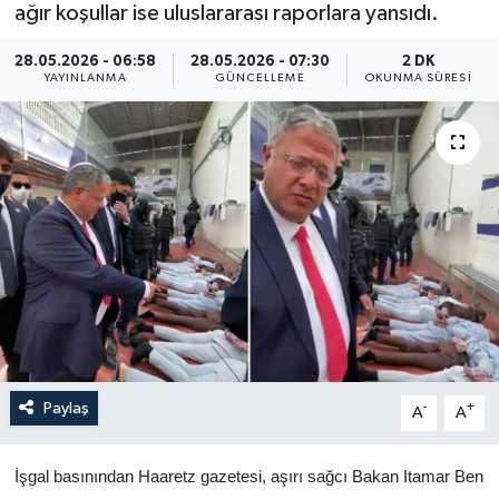
ağır koşullar ise uluslararası raporlara yansıdı.
Yaşam
28.05.2026 - 06:58
28.05.2026 - 07:30
2 DK
YAYINLANMA
GÜNCELLEME
OKUNMA SÜRESI
Anali̇z
Bi̇li̇m & Teknoloji̇
Dünya
Eği̇ti̇m
Paylaş
-
+
A
A
İşgal basınından Haaretz gazetesi, aşırı sağcı Bakan Itamar Ben