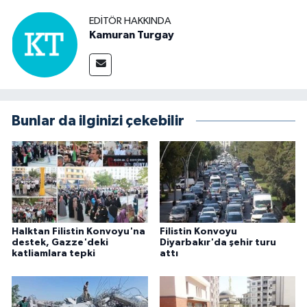
EDITÖR HAKKINDA
Kamuran Turgay
Bunlar da ilginizi çekebilir
Halktan Filistin Konvoyu'na
Filistin Konvoyu
destek, Gazze'deki
Diyarbakır'da şehir turu
katliamlara tepki
attı