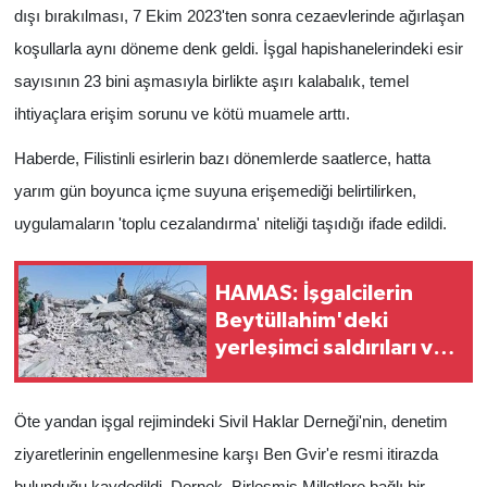
dışı bırakılması, 7 Ekim 2023'ten sonra cezaevlerinde ağırlaşan
koşullarla aynı döneme denk geldi. İşgal hapishanelerindeki esir
sayısının 23 bini aşmasıyla birlikte aşırı kalabalık, temel
ihtiyaçlara erişim sorunu ve kötü muamele arttı.
Haberde, Filistinli esirlerin bazı dönemlerde saatlerce, hatta
yarım gün boyunca içme suyuna erişemediği belirtilirken,
uygulamaların 'toplu cezalandırma' niteliği taşıdığı ifade edildi.
HAMAS: İşgalcilerin
Beytüllahim'deki
yerleşimci saldırıları ve
tehcir planları
yoğunlaşıyor
Öte yandan işgal rejimindeki Sivil Haklar Derneği'nin, denetim
ziyaretlerinin engellenmesine karşı Ben Gvir'e resmi itirazda
bulunduğu kaydedildi. Dernek, Birleşmiş Milletlere bağlı bir