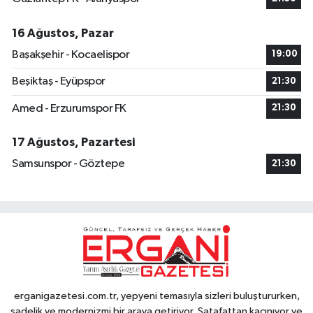
16 Ağustos, Pazar
Başakşehir - Kocaelispor
19:00
Beşiktaş - Eyüpspor
21:30
Amed - Erzurumspor FK
21:30
17 Ağustos, Pazartesi
Samsunspor - Göztepe
21:30
erganigazetesi.com.tr, yepyeni temasıyla sizleri buluştururken,
sadelik ve modernizmi bir araya getiriyor. Şatafattan kaçınıyor ve