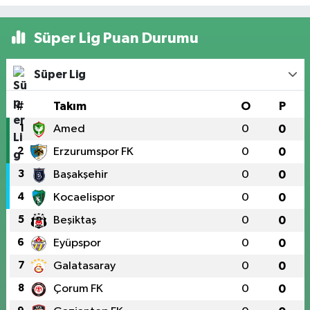
Süper Lig Puan Durumu
Süper Lig
#
Takım
O
P
1
Amed
0
0
2
Erzurumspor FK
0
0
3
Başakşehir
0
0
4
Kocaelispor
0
0
5
Beşiktaş
0
0
6
Eyüpspor
0
0
7
Galatasaray
0
0
8
Çorum FK
0
0