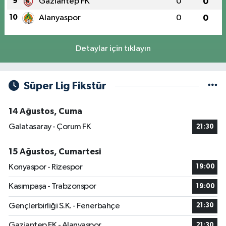
9
Gaziantep FK
0
0
10
Alanyaspor
0
0
Detaylar için tıklayın
Süper Lig Fikstür
14 Ağustos, Cuma
Galatasaray - Çorum FK
21:30
15 Ağustos, Cumartesi
Konyaspor - Rizespor
19:00
Kasımpaşa - Trabzonspor
19:00
Gençlerbirliği S.K. - Fenerbahçe
21:30
Gaziantep FK - Alanyaspor
21:30