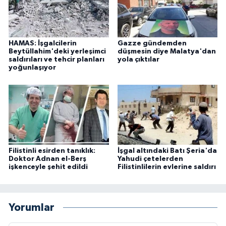
HAMAS: İşgalcilerin
Gazze gündemden
Beytüllahim'deki yerleşimci
düşmesin diye Malatya'dan
saldırıları ve tehcir planları
yola çıktılar
yoğunlaşıyor
Filistinli esirden tanıklık:
İşgal altındaki Batı Şeria'da
Doktor Adnan el-Berş
Yahudi çetelerden
işkenceyle şehit edildi
Filistinlilerin evlerine saldırı
Yorumlar