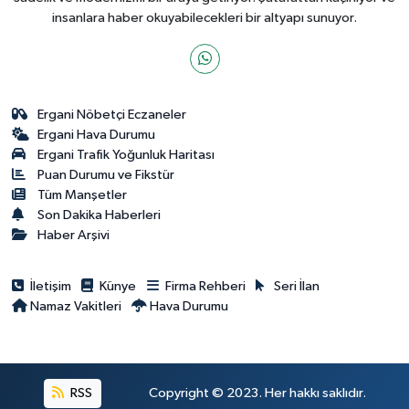
insanlara haber okuyabilecekleri bir altyapı sunuyor.
Ergani Nöbetçi Eczaneler
Ergani Hava Durumu
Ergani Trafik Yoğunluk Haritası
Puan Durumu ve Fikstür
Tüm Manşetler
Son Dakika Haberleri
Haber Arşivi
İletişim
Künye
Firma Rehberi
Seri İlan
Namaz Vakitleri
Hava Durumu
RSS
Copyright © 2023. Her hakkı saklıdır.