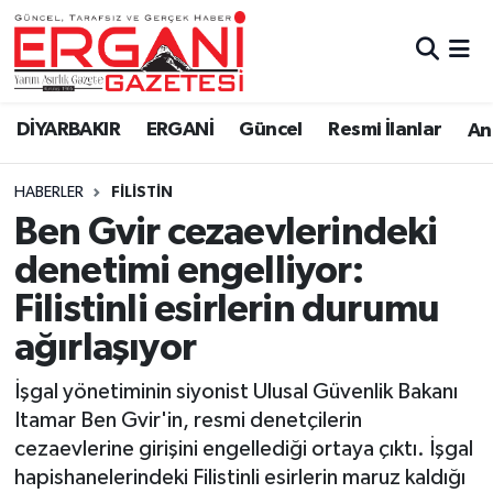
DİYARBAKIR
BİSMİL
Ergani Nöbetçi Eczaneler
DİYARBAKIR
ERGANİ
Güncel
Resmi İlanlar
Ana
BAĞLAR
ERGANİ
Ergani Hava Durumu
HABERLER
FILISTIN
Güncel
Ergani Trafik Yoğunluk Haritası
Ben Gvir cezaevlerindeki
Eği̇ti̇m
Süper Lig Puan Durumu ve Fikstür
denetimi engelliyor:
Filistinli esirlerin durumu
Resmi İlanlar
Tüm Manşetler
ağırlaşıyor
Sağlık
Son Dakika Haberleri
İşgal yönetiminin siyonist Ulusal Güvenlik Bakanı
Itamar Ben Gvir'in, resmi denetçilerin
Si̇yaset
Haber Arşivi
cezaevlerine girişini engellediği ortaya çıktı. İşgal
hapishanelerindeki Filistinli esirlerin maruz kaldığı
Spor