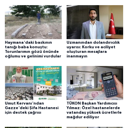
Haymana'daki baskının
Uzmanından dolandırıcılık
tanığı baba konuştu:
uyarısı: Korku ve aciliyet
Torunlarımın gözü önünde
oluşturan mesajlara
oğlumu ve gelinimi vurdular
inanmayın
Umut Kervanı'ndan
TÜKON Başkan Yardımcısı
Gazze'deki Şifa Hastanesi
Yılmaz: Özel hastanelerde
için destek çağrısı
vatandaş yüksek ücretlerle
mağdur ediliyor