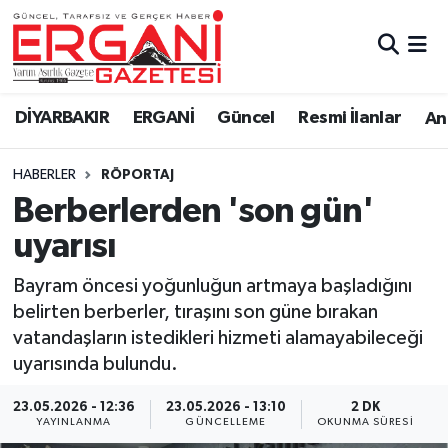
DİYARBAKIR
BİSMİL
Ergani Nöbetçi Eczaneler
DİYARBAKIR
ERGANİ
Güncel
Resmi İlanlar
Ana
BAĞLAR
ERGANİ
Ergani Hava Durumu
HABERLER
RÖPORTAJ
Güncel
Ergani Trafik Yoğunluk Haritası
Berberlerden 'son gün'
Eği̇ti̇m
Süper Lig Puan Durumu ve Fikstür
uyarısı
Resmi İlanlar
Tüm Manşetler
Bayram öncesi yoğunluğun artmaya başladığını
belirten berberler, tıraşını son güne bırakan
Sağlık
Son Dakika Haberleri
vatandaşların istedikleri hizmeti alamayabileceği
uyarısında bulundu.
Si̇yaset
Haber Arşivi
23.05.2026 - 12:36
23.05.2026 - 13:10
2 DK
YAYINLANMA
GÜNCELLEME
OKUNMA SÜRESI
Spor