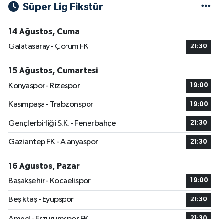
Süper Lig Fikstür
14 Ağustos, Cuma
Galatasaray - Çorum FK
21:30
15 Ağustos, Cumartesi
Konyaspor - Rizespor
19:00
Kasımpaşa - Trabzonspor
19:00
Gençlerbirliği S.K. - Fenerbahçe
21:30
Gaziantep FK - Alanyaspor
21:30
16 Ağustos, Pazar
Başakşehir - Kocaelispor
19:00
Beşiktaş - Eyüpspor
21:30
Amed - Erzurumspor FK
21:30