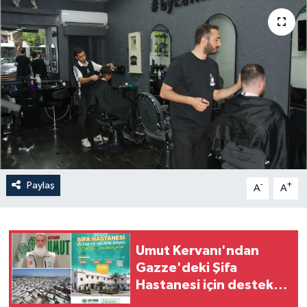
Yaşam
Anali̇z
Bi̇li̇m & Teknoloji̇
Dünya
Eği̇ti̇m
Paylaş
-
+
A
A
Umut Kervanı'ndan
Gazze'deki Şifa
Hastanesi için destek
çağrısı