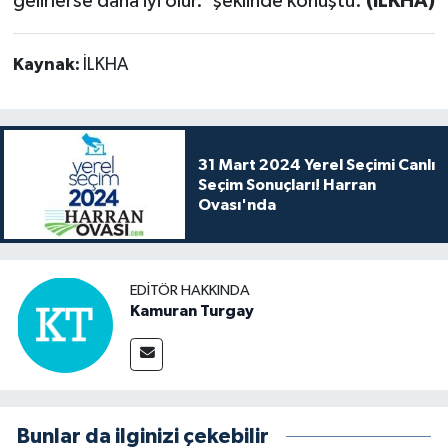
gelirlerse daha iyi olur.' şeklinde konuştu.
(İLKHA)
Kaynak:
İLKHA
31 Mart 2024 Yerel Seçimi Canlı
Seçim Sonuçları! Harran
Ovası'nda
EDITÖR HAKKINDA
Kamuran Turgay
Bunlar da ilginizi çekebilir