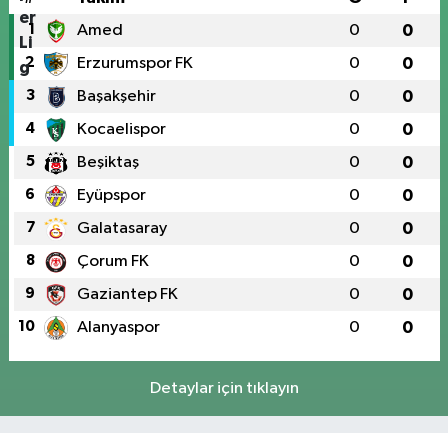
1
Amed
0
0
2
Erzurumspor FK
0
0
3
Başakşehir
0
0
4
Kocaelispor
0
0
5
Beşiktaş
0
0
6
Eyüpspor
0
0
7
Galatasaray
0
0
8
Çorum FK
0
0
9
Gaziantep FK
0
0
10
Alanyaspor
0
0
Detaylar için tıklayın