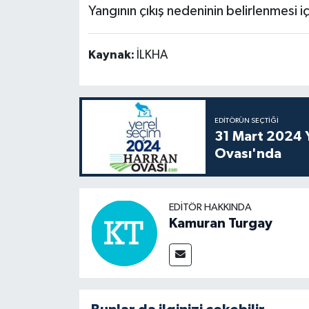
Yangının çıkış nedeninin belirlenmesi iç
Kaynak:
İLKHA
EDITÖRÜN SEÇTIĞI
31 Mart 2024 Y
Ovası'nda
EDITÖR HAKKINDA
Kamuran Turgay