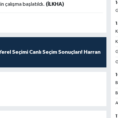
1
in çalışma başlatıldı.
(İLKHA)
G
1
K
K
erel Seçimi Canlı Seçim Sonuçları! Harran
G
G
1
B
B
A
1