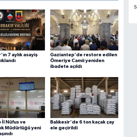
S
'ın 7 aylık asayiş
Gaziantep'de restore edilen
ıklandı
Ömeriye Camii yeniden
ibadete açıldı
 İl Nüfus ve
Balıkesir'de 6 ton kaçak çay
ık Müdürlüğü yeni
ele geçirildi
aşındı