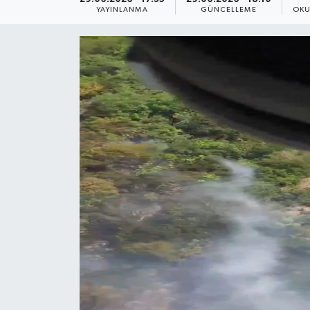
YAYINLANMA
GÜNCELLEME
OKU
Yaşam
Anali̇z
Bi̇li̇m & Teknoloji̇
Dünya
Eği̇ti̇m