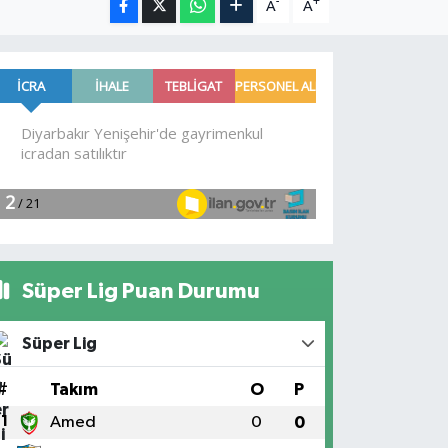
-
+
A
A
Süper Lig Puan Durumu
Süper Lig
#
Takım
O
P
1
Amed
0
0