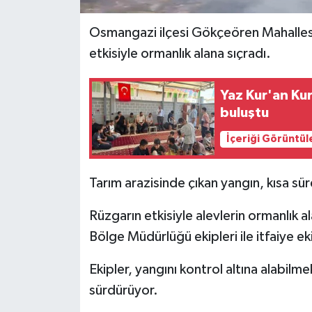
Osmangazi ilçesi Gökçeören Mahallesi
etkisiyle ormanlık alana sıçradı.
Yaz Kur'an Kur
buluştu
İçeriği Görüntül
Tarım arazisinde çıkan yangın, kısa s
Rüzgarın etkisiyle alevlerin ormanlık
Bölge Müdürlüğü ekipleri ile itfaiye eki
Ekipler, yangını kontrol altına alabil
sürdürüyor.