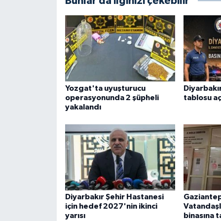
Bunlar da ilginizi çekebilir
Yozgat'ta uyuşturucu
Diyarbakır
operasyonunda 2 şüpheli
tablosu aç
yakalandı
Diyarbakır Şehir Hastanesi
Gaziantep
için hedef 2027'nin ikinci
Vatandaşl
yarısı
binasına t