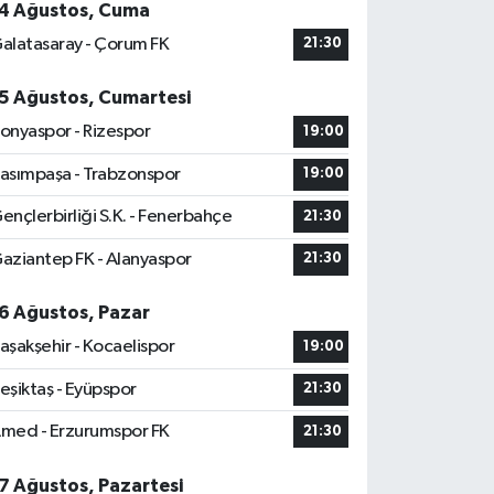
4 Ağustos, Cuma
alatasaray - Çorum FK
21:30
5 Ağustos, Cumartesi
onyaspor - Rizespor
19:00
asımpaşa - Trabzonspor
19:00
ençlerbirliği S.K. - Fenerbahçe
21:30
aziantep FK - Alanyaspor
21:30
6 Ağustos, Pazar
aşakşehir - Kocaelispor
19:00
eşiktaş - Eyüpspor
21:30
med - Erzurumspor FK
21:30
7 Ağustos, Pazartesi