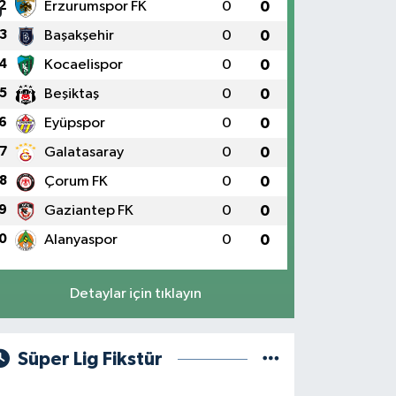
2
Erzurumspor FK
0
0
3
Başakşehir
0
0
4
Kocaelispor
0
0
5
Beşiktaş
0
0
6
Eyüpspor
0
0
7
Galatasaray
0
0
8
Çorum FK
0
0
9
Gaziantep FK
0
0
0
Alanyaspor
0
0
Detaylar için tıklayın
Süper Lig Fikstür