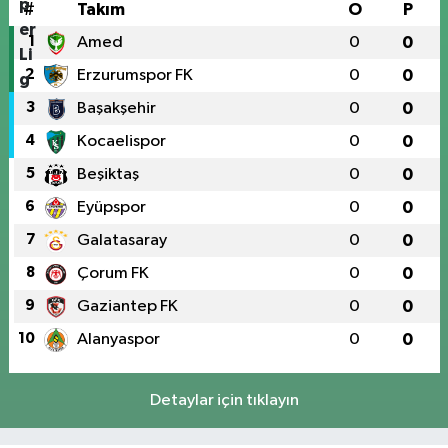
#
Takım
O
P
1
Amed
0
0
2
Erzurumspor FK
0
0
3
Başakşehir
0
0
4
Kocaelispor
0
0
5
Beşiktaş
0
0
6
Eyüpspor
0
0
7
Galatasaray
0
0
8
Çorum FK
0
0
9
Gaziantep FK
0
0
10
Alanyaspor
0
0
Detaylar için tıklayın