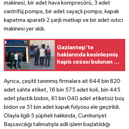
makinesi, bir adet hava kompresörü, 3 adet
santrifüj pompa, bir adet sayaçlı pompa, kapak
kapatma aparatlı 2 şarjlı matkap ve bir adet ısıtıcı
makinesi yer aldı.
Gaziantep'te
haklarında kesinleşmiş
hapis cezası bulunan 2
hükümlü yakalandı
Ayrıca, çeşitli tanınmış firmalara ait 644 bin 820
adet sahte etiket, 16 bin 575 adet koli, bin 445
adet plastik bidon, 61 bin 040 adet etiketsiz boş
bidon ve 51 bin adet kapak folyosu ele geçirildi.
Olayla ilgili 5 şüpheli hakkında, Cumhuriyet
Başsavcılığı talimatıyla adli işlem başlatıldığı