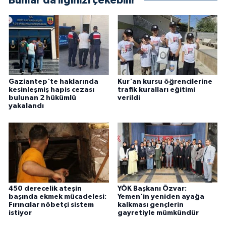
Bunlar da ilginizi çekebilir
Gaziantep'te haklarında
Kur'an kursu öğrencilerine
kesinleşmiş hapis cezası
trafik kuralları eğitimi
bulunan 2 hükümlü
verildi
yakalandı
450 derecelik ateşin
YÖK Başkanı Özvar:
başında ekmek mücadelesi:
Yemen'in yeniden ayağa
Fırıncılar nöbetçi sistem
kalkması gençlerin
istiyor
gayretiyle mümkündür