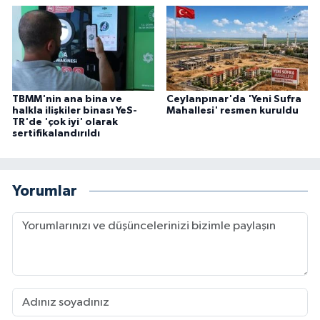
TBMM'nin ana bina ve
Ceylanpınar'da 'Yeni Sufra
halkla ilişkiler binası YeS-
Mahallesi' resmen kuruldu
TR'de 'çok iyi' olarak
sertifikalandırıldı
Yorumlar