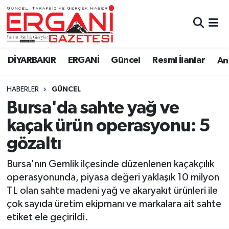
DİYARBAKIR
BİSMİL
Ergani Nöbetçi Eczaneler
DİYARBAKIR
ERGANİ
Güncel
Resmi İlanlar
Ana
BAĞLAR
ERGANİ
Ergani Hava Durumu
HABERLER
GÜNCEL
Güncel
Ergani Trafik Yoğunluk Haritası
Bursa'da sahte yağ ve
Eği̇ti̇m
Süper Lig Puan Durumu ve Fikstür
kaçak ürün operasyonu: 5
gözaltı
Resmi İlanlar
Tüm Manşetler
Bursa'nın Gemlik ilçesinde düzenlenen kaçakçılık
Sağlık
Son Dakika Haberleri
operasyonunda, piyasa değeri yaklaşık 10 milyon
TL olan sahte madeni yağ ve akaryakıt ürünleri ile
Si̇yaset
Haber Arşivi
çok sayıda üretim ekipmanı ve markalara ait sahte
etiket ele geçirildi.
Spor