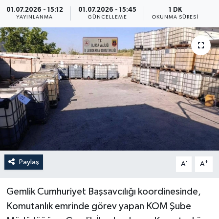
01.07.2026 - 15:12
01.07.2026 - 15:45
1 DK
Yaşam
YAYINLANMA
GÜNCELLEME
OKUNMA SÜRESI
Anali̇z
Bi̇li̇m & Teknoloji̇
Dünya
Eği̇ti̇m
Paylaş
-
+
A
A
Gemlik Cumhuriyet Başsavcılığı koordinesinde,
Komutanlık emrinde görev yapan KOM Şube