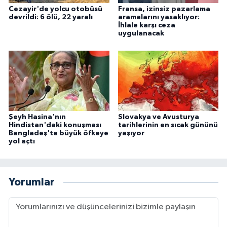
Cezayir'de yolcu otobüsü
Fransa, izinsiz pazarlama
devrildi: 6 ölü, 22 yaralı
aramalarını yasaklıyor:
İhlale karşı ceza
uygulanacak
Şeyh Hasina'nın
Slovakya ve Avusturya
Hindistan'daki konuşması
tarihlerinin en sıcak gününü
Bangladeş'te büyük öfkeye
yaşıyor
yol açtı
Yorumlar