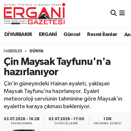
DİYARBAKIR
BİSMİL
Ergani Nöbetçi Eczaneler
DİYARBAKIR
ERGANİ
Güncel
Resmi İlanlar
Ana
BAĞLAR
ERGANİ
Ergani Hava Durumu
HABERLER
DÜNYA
Güncel
Ergani Trafik Yoğunluk Haritası
Çin Maysak Tayfunu'n'a
Eği̇ti̇m
Süper Lig Puan Durumu ve Fikstür
hazırlanıyor
Resmi İlanlar
Tüm Manşetler
Çin'in güneyindeki Hainan eyaleti, yaklaşan
Maysak Tayfunu'na hazırlanıyor. Eyalet
Sağlık
Son Dakika Haberleri
meteoroloji servisinin tahminine göre Maysak'ın
eyalette karaya çıkması bekleniyor.
Si̇yaset
Haber Arşivi
03.07.2026 - 16:28
03.07.2026 - 17:00
1 DK
YAYINLANMA
GÜNCELLEME
OKUNMA SÜRESI
Spor