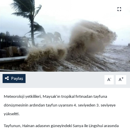
Yaşam
Anali̇z
Bi̇li̇m & Teknoloji̇
Dünya
Eği̇ti̇m
Paylaş
-
+
A
A
Meteoroloji yetkilileri, Maysak'ın tropikal fırtınadan tayfuna
dönüşmesinin ardından tayfun uyarısını 4. seviyeden 3. seviyeye
yükseltti.
Tayfunun, Hainan adasının güneyindeki Sanya ile Lingshui arasında