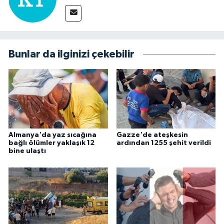
Bunlar da ilginizi çekebilir
Almanya'da yaz sıcağına
Gazze'de ateşkesin
bağlı ölümler yaklaşık 12
ardından 1255 şehit verildi
bine ulaştı