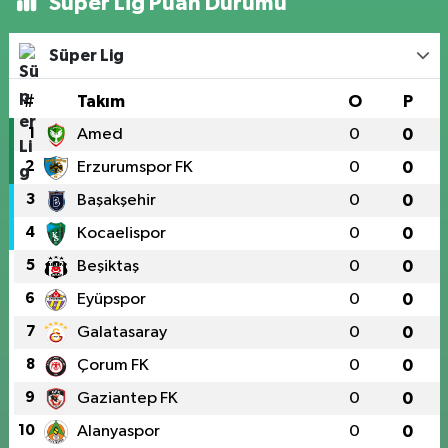
Süper Lig Puan Durumu
Süper Lig
#
Takım
O
P
1
Amed
0
0
2
Erzurumspor FK
0
0
3
Başakşehir
0
0
4
Kocaelispor
0
0
5
Beşiktaş
0
0
6
Eyüpspor
0
0
7
Galatasaray
0
0
8
Çorum FK
0
0
9
Gaziantep FK
0
0
10
Alanyaspor
0
0