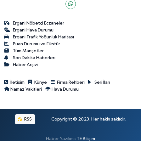
Ergani Nöbetçi Eczaneler
Ergani Hava Durumu
Ergani Trafik Yoğunluk Haritası
Puan Durumu ve Fikstür
Tüm Manşetler
Son Dakika Haberleri
Haber Arşivi
İletişim
Künye
Firma Rehberi
Seri İlan
Namaz Vakitleri
Hava Durumu
RSS
Copyright © 2023. Her hakkı saklıdır.
Haber Yazılımı:
TE Bilişim