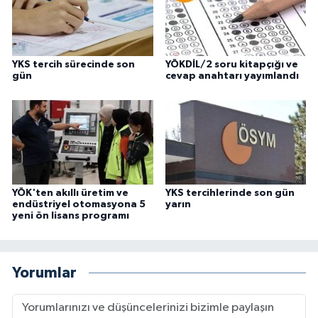
YKS tercih sürecinde son
YÖKDİL/2 soru kitapçığı ve
gün
cevap anahtarı yayımlandı
YÖK'ten akıllı üretim ve
YKS tercihlerinde son gün
endüstriyel otomasyona 5
yarın
yeni ön lisans programı
Yorumlar