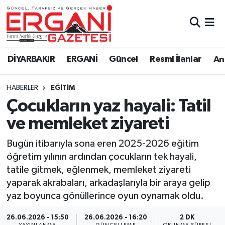
DİYARBAKIR
BİSMİL
Ergani Nöbetçi Eczaneler
DİYARBAKIR
ERGANİ
Güncel
Resmi İlanlar
Ana
BAĞLAR
ERGANİ
Ergani Hava Durumu
HABERLER
EĞITIM
Güncel
Ergani Trafik Yoğunluk Haritası
Çocukların yaz hayali: Tatil
Eği̇ti̇m
Süper Lig Puan Durumu ve Fikstür
ve memleket ziyareti
Resmi İlanlar
Tüm Manşetler
Bugün itibarıyla sona eren 2025-2026 eğitim
öğretim yılının ardından çocukların tek hayali,
Sağlık
Son Dakika Haberleri
tatile gitmek, eğlenmek, memleket ziyareti
yaparak akrabaları, arkadaşlarıyla bir araya gelip
Si̇yaset
Haber Arşivi
yaz boyunca gönüllerince oyun oynamak oldu.
Spor
26.06.2026 - 15:50
26.06.2026 - 16:20
2 DK
YAYINLANMA
GÜNCELLEME
OKUNMA SÜRESI