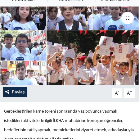
Yaşam
Anali̇z
Bi̇li̇m & Teknoloji̇
Dünya
Eği̇ti̇m
Paylaş
-
+
A
A
Gerçekleştirilen karne töreni sonrasında yaz boyunca yapmak
istedikleri aktivitelerle ilgili İLKHA muhabirine konuşan öğrenciler,
hedeflerinin tatil yapmak, memleketlerini ziyaret etmek, arkadaşlarıyla