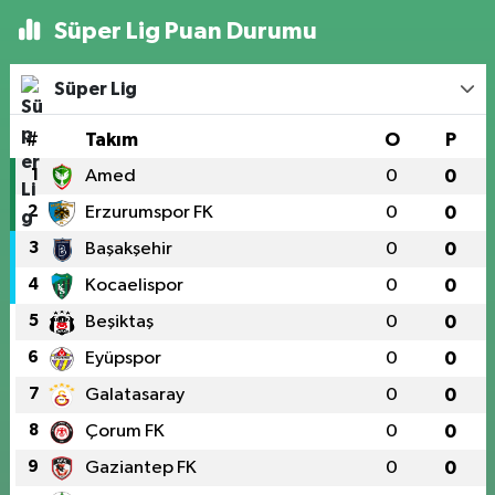
Süper Lig Puan Durumu
Süper Lig
#
Takım
O
P
1
Amed
0
0
2
Erzurumspor FK
0
0
3
Başakşehir
0
0
4
Kocaelispor
0
0
5
Beşiktaş
0
0
6
Eyüpspor
0
0
7
Galatasaray
0
0
8
Çorum FK
0
0
9
Gaziantep FK
0
0