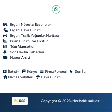
Ergani Nöbetçi Eczaneler
Ergani Hava Durumu
Ergani Trafik Yoğunluk Haritası
Puan Durumu ve Fikstür
Tüm Manşetler
Son Dakika Haberleri
Haber Arşivi
İletişim
Künye
Firma Rehberi
Seri İlan
Namaz Vakitleri
Hava Durumu
RSS
Copyright © 2023. Her hakkı saklıdır.