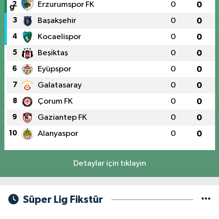
2
Erzurumspor FK
0
0
3
Başakşehir
0
0
4
Kocaelispor
0
0
5
Beşiktaş
0
0
6
Eyüpspor
0
0
7
Galatasaray
0
0
8
Çorum FK
0
0
9
Gaziantep FK
0
0
10
Alanyaspor
0
0
Detaylar için tıklayın
Süper Lig Fikstür