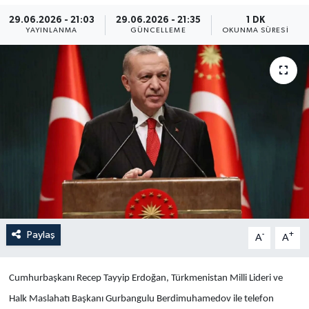
29.06.2026 - 21:03
29.06.2026 - 21:35
1 DK
Yaşam
YAYINLANMA
GÜNCELLEME
OKUNMA SÜRESI
Anali̇z
Bi̇li̇m & Teknoloji̇
Dünya
Eği̇ti̇m
Paylaş
-
+
A
A
Cumhurbaşkanı Recep Tayyip Erdoğan, Türkmenistan Milli Lideri ve
Halk Maslahatı Başkanı Gurbangulu Berdimuhamedov ile telefon