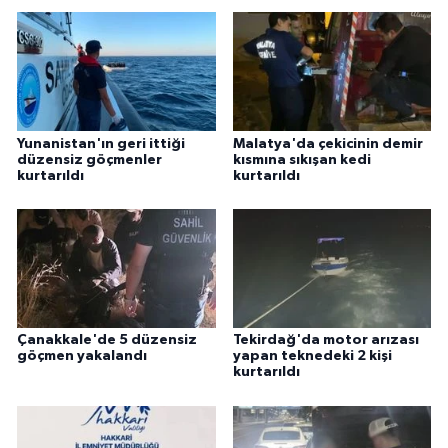
Yunanistan'ın geri ittiği
Malatya'da çekicinin demir
düzensiz göçmenler
kısmına sıkışan kedi
kurtarıldı
kurtarıldı
Çanakkale'de 5 düzensiz
Tekirdağ'da motor arızası
göçmen yakalandı
yapan teknedeki 2 kişi
kurtarıldı