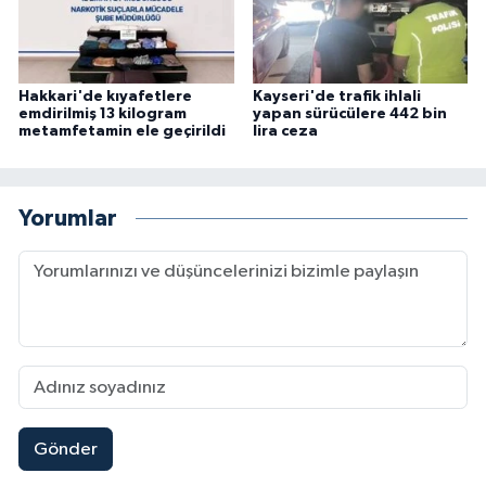
Hakkari'de kıyafetlere
Kayseri'de trafik ihlali
emdirilmiş 13 kilogram
yapan sürücülere 442 bin
metamfetamin ele geçirildi
lira ceza
Yorumlar
Gönder