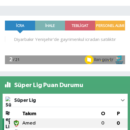
Süper Lig Puan Durumu
Süper Lig
#
Takım
O
P
1
Amed
0
0