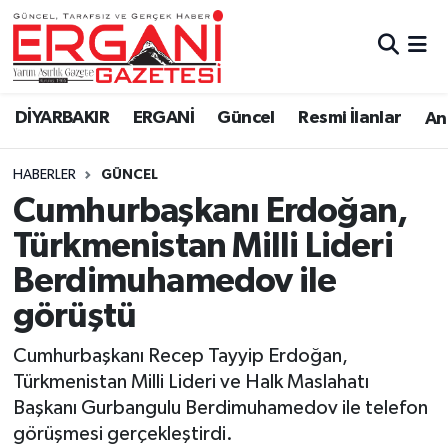
DİYARBAKIR
BİSMİL
Ergani Nöbetçi Eczaneler
DİYARBAKIR
ERGANİ
Güncel
Resmi İlanlar
Ana
BAĞLAR
ERGANİ
Ergani Hava Durumu
HABERLER
GÜNCEL
Güncel
Ergani Trafik Yoğunluk Haritası
Cumhurbaşkanı Erdoğan,
Eği̇ti̇m
Süper Lig Puan Durumu ve Fikstür
Türkmenistan Milli Lideri
Berdimuhamedov ile
Resmi İlanlar
Tüm Manşetler
görüştü
Sağlık
Son Dakika Haberleri
Cumhurbaşkanı Recep Tayyip Erdoğan,
Türkmenistan Milli Lideri ve Halk Maslahatı
Si̇yaset
Haber Arşivi
Başkanı Gurbangulu Berdimuhamedov ile telefon
görüşmesi gerçekleştirdi.
Spor