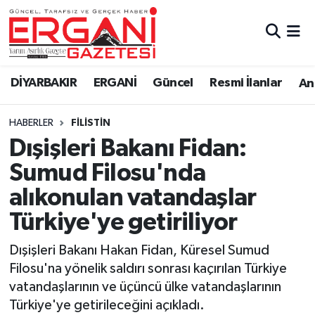
DİYARBAKIR
BİSMİL
Ergani Nöbetçi Eczaneler
DİYARBAKIR
ERGANİ
Güncel
Resmi İlanlar
Ana
BAĞLAR
ERGANİ
Ergani Hava Durumu
HABERLER
FILISTIN
Güncel
Ergani Trafik Yoğunluk Haritası
Dışişleri Bakanı Fidan:
Eği̇ti̇m
Süper Lig Puan Durumu ve Fikstür
Sumud Filosu'nda
alıkonulan vatandaşlar
Resmi İlanlar
Tüm Manşetler
Türkiye'ye getiriliyor
Sağlık
Son Dakika Haberleri
Dışişleri Bakanı Hakan Fidan, Küresel Sumud
Filosu'na yönelik saldırı sonrası kaçırılan Türkiye
Si̇yaset
Haber Arşivi
vatandaşlarının ve üçüncü ülke vatandaşlarının
Türkiye'ye getirileceğini açıkladı.
Spor