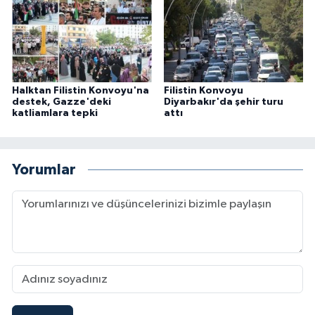
Halktan Filistin Konvoyu'na
Filistin Konvoyu
destek, Gazze'deki
Diyarbakır'da şehir turu
katliamlara tepki
attı
Yorumlar