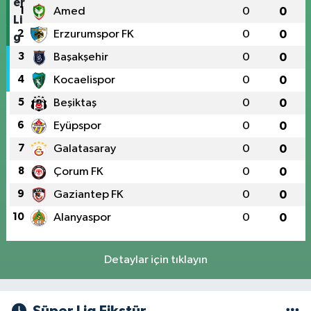
1
Amed
0
0
2
Erzurumspor FK
0
0
3
Başakşehir
0
0
4
Kocaelispor
0
0
5
Beşiktaş
0
0
6
Eyüpspor
0
0
7
Galatasaray
0
0
8
Çorum FK
0
0
9
Gaziantep FK
0
0
10
Alanyaspor
0
0
Detaylar için tıklayın