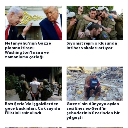
Netanyahu'nun Gazze
Siyonist rejim ordusunda
planına itirazı:
intihar vakaları artıyor
Washington'la sıra ve
zamanlama çatlağı
Batı Şeria'da işgalcilerden
Gazze'nin dünyaya açılan
gece baskınları: Çok sayıda
sesi Enes eş-Şerif'in
Filistinli esir alındı
şehadetinin üzerinden bir
yıl geçti