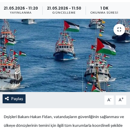
21.05.2026 - 11:20
21.05.2026 - 11:50
1 DK
Yaşam
YAYINLANMA
GÜNCELLEME
OKUNMA SÜRESI
Anali̇z
Bi̇li̇m & Teknoloji̇
Dünya
Eği̇ti̇m
Paylaş
-
+
A
A
Dışişleri Bakanı Hakan Fidan, vatandaşların güvenliğinin sağlanması ve
ülkeye dönüşlerinin temini için ilgili tüm kurumlarla koordineli şekilde