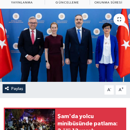
YAYINLANMA
GÜNCELLEME
OKUNMA SÜRESI
Yaşam
Anali̇z
Bi̇li̇m & Teknoloji̇
Dünya
Eği̇ti̇m
Paylaş
-
+
A
A
Şam'da yolcu
minibüsünde patlama: