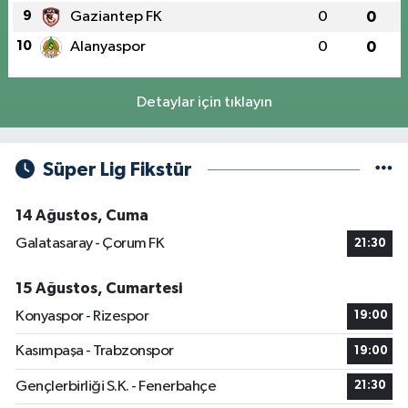
9
Gaziantep FK
0
0
10
Alanyaspor
0
0
Detaylar için tıklayın
Süper Lig Fikstür
14 Ağustos, Cuma
Galatasaray - Çorum FK
21:30
15 Ağustos, Cumartesi
Konyaspor - Rizespor
19:00
Kasımpaşa - Trabzonspor
19:00
Gençlerbirliği S.K. - Fenerbahçe
21:30