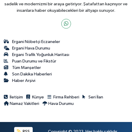
sadelik ve modernizmi bir araya getiriyor. Şatafattan kaçınıyor ve
insanlara haber okuyabilecekleri bir altyapı sunuyor.
Ergani Nöbetçi Eczaneler
Ergani Hava Durumu
Ergani Trafik Yoğunluk Haritası
Puan Durumu ve Fikstür
Tüm Manşetler
Son Dakika Haberleri
Haber Arşivi
İletişim
Künye
Firma Rehberi
Seri İlan
Namaz Vakitleri
Hava Durumu
RSS
Copyright © 2023. Her hakkı saklıdır.