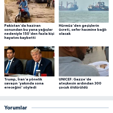
Pakistan'da haziran
Hürmüz'den geçişlerin
sonundan bu yana yağışlar
ücreti, sefer hacmine bağlı
nedeniyle 150'den fazla kişi
olacak
hayatını kaybetti
Trump, İran'a yönelik
UNICEF: Gazze'de
savaşın 'yakında sona
ateşkesin ardından 300
ereceğini' söyledi
çocuk öldürüldü
Yorumlar