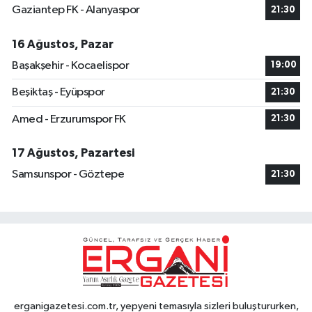
Gaziantep FK - Alanyaspor
21:30
16 Ağustos, Pazar
Başakşehir - Kocaelispor
19:00
Beşiktaş - Eyüpspor
21:30
Amed - Erzurumspor FK
21:30
17 Ağustos, Pazartesi
Samsunspor - Göztepe
21:30
erganigazetesi.com.tr, yepyeni temasıyla sizleri buluştururken,