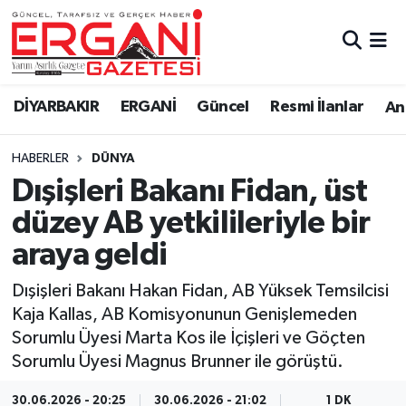
DİYARBAKIR
BİSMİL
Ergani Nöbetçi Eczaneler
DİYARBAKIR
ERGANİ
Güncel
Resmi İlanlar
Ana
BAĞLAR
ERGANİ
Ergani Hava Durumu
HABERLER
DÜNYA
Güncel
Ergani Trafik Yoğunluk Haritası
Dışişleri Bakanı Fidan, üst
Eği̇ti̇m
Süper Lig Puan Durumu ve Fikstür
düzey AB yetkilileriyle bir
araya geldi
Resmi İlanlar
Tüm Manşetler
Dışişleri Bakanı Hakan Fidan, AB Yüksek Temsilcisi
Sağlık
Son Dakika Haberleri
Kaja Kallas, AB Komisyonunun Genişlemeden
Sorumlu Üyesi Marta Kos ile İçişleri ve Göçten
Si̇yaset
Haber Arşivi
Sorumlu Üyesi Magnus Brunner ile görüştü.
Spor
30.06.2026 - 20:25
30.06.2026 - 21:02
1 DK