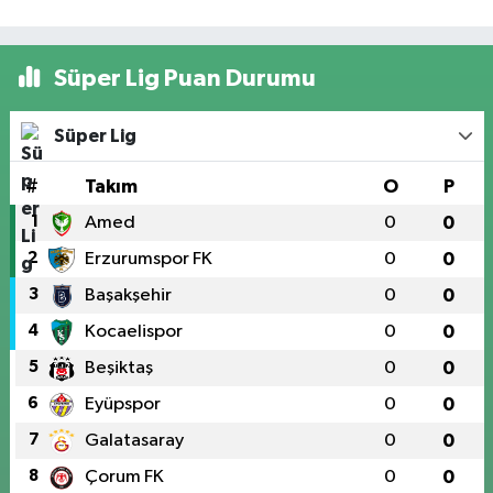
Süper Lig Puan Durumu
Süper Lig
#
Takım
O
P
1
Amed
0
0
2
Erzurumspor FK
0
0
3
Başakşehir
0
0
4
Kocaelispor
0
0
5
Beşiktaş
0
0
6
Eyüpspor
0
0
7
Galatasaray
0
0
8
Çorum FK
0
0