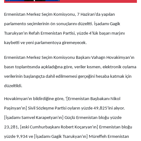
konusunda Umman ile
anlaştı
Ermenistan Merkez Seçim Komisyonu, 7 Haziran'da yapılan
parlamento seçimlerinin ön sonuçlarını düzeltti. İşadamı Gagik
Tsarukyan'ın Refah Ermenistan Partisi, yüzde 4'lük başarı marjını
kaybetti ve yeni parlamentoya giremeyecek.
Ermenistan Merkez Seçim Komisyonu Başkanı Vahagn Hovakimyan'ın
basın toplantısında açıkladığına göre, veriler kısmen, elektronik oylama
verilerinin başlangıçta dahil edilmemesi gerçeğini hesaba katmak için
düzeltildi.
Hovakimyan'ın bildirdiğine göre, '[Ermenistan Başbakanı Nikol
Paşinyan'ın] Sivil Sözleşme Partisi oyların yüzde 49,825'ini alıyor.
[İşadamı Samvel Karapetyan'ın] Güçlü Ermenistan bloğu yüzde
23,281, [eski Cumhurbaşkanı Robert Koçaryan'ın] Ermenistan bloğu
yüzde 9,934 ve [İşadamı Gagik Tsarukyan'ın] Müreffeh Ermenistan