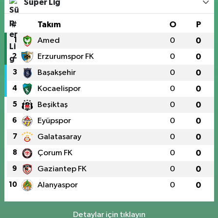
Süper Lig
#
Takım
O
P
1
Amed
0
0
2
Erzurumspor FK
0
0
3
Başakşehir
0
0
4
Kocaelispor
0
0
5
Beşiktaş
0
0
6
Eyüpspor
0
0
7
Galatasaray
0
0
8
Çorum FK
0
0
9
Gaziantep FK
0
0
10
Alanyaspor
0
0
Detaylar için tıklayın