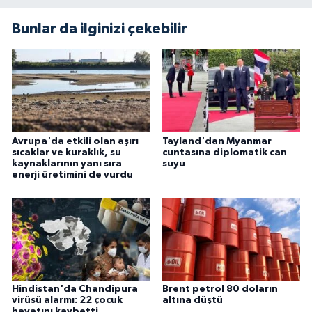
Bunlar da ilginizi çekebilir
Avrupa'da etkili olan aşırı
Tayland'dan Myanmar
sıcaklar ve kuraklık, su
cuntasına diplomatik can
kaynaklarının yanı sıra
suyu
enerji üretimini de vurdu
Hindistan'da Chandipura
Brent petrol 80 doların
virüsü alarmı: 22 çocuk
altına düştü
hayatını kaybetti