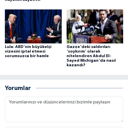
Lula: ABD'nin büyükelçi
Gazze'deki saldırıları
vizesini iptal etmesi
'soykırım' olarak
sorumsuzca bir hamle
nitelendiren Abdul El-
Sayed Michigan'da nasıl
kazandı?
Yorumlar