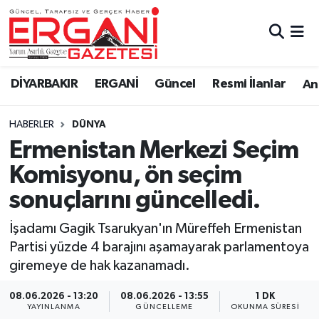
DİYARBAKIR
BİSMİL
Ergani Nöbetçi Eczaneler
DİYARBAKIR
ERGANİ
Güncel
Resmi İlanlar
Ana
BAĞLAR
ERGANİ
Ergani Hava Durumu
HABERLER
DÜNYA
Güncel
Ergani Trafik Yoğunluk Haritası
Ermenistan Merkezi Seçim
Eği̇ti̇m
Süper Lig Puan Durumu ve Fikstür
Komisyonu, ön seçim
sonuçlarını güncelledi.
Resmi İlanlar
Tüm Manşetler
İşadamı Gagik Tsarukyan'ın Müreffeh Ermenistan
Sağlık
Son Dakika Haberleri
Partisi yüzde 4 barajını aşamayarak parlamentoya
giremeye de hak kazanamadı.
Si̇yaset
Haber Arşivi
08.06.2026 - 13:20
08.06.2026 - 13:55
1 DK
Spor
YAYINLANMA
GÜNCELLEME
OKUNMA SÜRESI