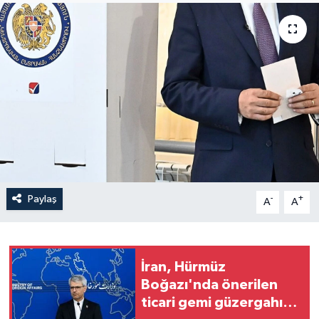
Yaşam
Anali̇z
Bi̇li̇m & Teknoloji̇
Dünya
Eği̇ti̇m
Paylaş
-
+
A
A
İran, Hürmüz
Boğazı'nda önerilen
ticari gemi güzergahı