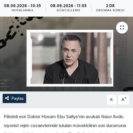
08.06.2026 - 10:35
08.06.2026 - 11:05
2 DK
Yaşam
YAYINLANMA
GÜNCELLEME
OKUNMA SÜRESI
Anali̇z
Bi̇li̇m & Teknoloji̇
Dünya
Eği̇ti̇m
Paylaş
-
+
A
A
Filistinli esir Doktor Hüsam Ebu Safiye'nin avukatı Nasır Avde,
siyonist rejim cezaevlerinde tutulan müvekkilinin son durumuna