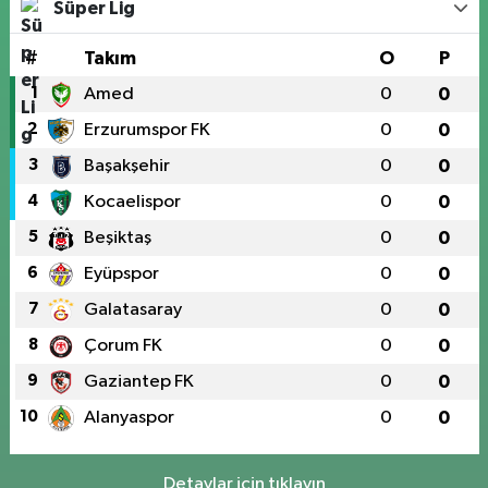
Süper Lig
#
Takım
O
P
1
Amed
0
0
2
Erzurumspor FK
0
0
3
Başakşehir
0
0
4
Kocaelispor
0
0
5
Beşiktaş
0
0
6
Eyüpspor
0
0
7
Galatasaray
0
0
8
Çorum FK
0
0
9
Gaziantep FK
0
0
10
Alanyaspor
0
0
Detaylar için tıklayın