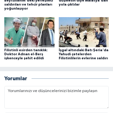
Beytüllahim'deki yerleşimci
düşmesin diye Malatya'dan
saldırıları ve tehcir planları
yola çıktılar
yoğunlaşıyor
Filistinli esirden tanıklık:
İşgal altındaki Batı Şeria'da
Doktor Adnan el-Berş
Yahudi çetelerden
işkenceyle şehit edildi
Filistinlilerin evlerine saldırı
Yorumlar