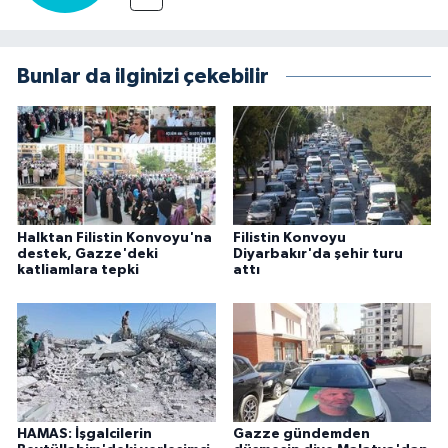
Bunlar da ilginizi çekebilir
Halktan Filistin Konvoyu'na
Filistin Konvoyu
destek, Gazze'deki
Diyarbakır'da şehir turu
katliamlara tepki
attı
HAMAS: İşgalcilerin
Gazze gündemden