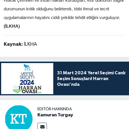
Hukuk çevreleri ve insan hakları kuruluşları, esir doktorun sağlık
durumunun kritik olduğunu belirterek, tıbbi ihmal ve tecrit
uygulamalarının hayatını ciddi şekilde tehdit ettiğini vurguluyor.
(İLKHA)
Kaynak:
İLKHA
31 Mart 2024 Yerel Seçimi Canlı
Seçim Sonuçları! Harran
Ovası'nda
EDITÖR HAKKINDA
Kamuran Turgay