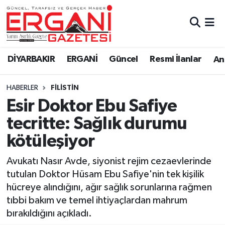
DİYARBAKIR
BİSMİL
Ergani Nöbetçi Eczaneler
DİYARBAKIR
ERGANİ
Güncel
Resmi İlanlar
Ana
BAĞLAR
ERGANİ
Ergani Hava Durumu
HABERLER
FILISTIN
Güncel
Ergani Trafik Yoğunluk Haritası
Esir Doktor Ebu Safiye
Eği̇ti̇m
Süper Lig Puan Durumu ve Fikstür
tecritte: Sağlık durumu
kötüleşiyor
Resmi İlanlar
Tüm Manşetler
Avukatı Nasır Avde, siyonist rejim cezaevlerinde
Sağlık
Son Dakika Haberleri
tutulan Doktor Hüsam Ebu Safiye'nin tek kişilik
hücreye alındığını, ağır sağlık sorunlarına rağmen
Si̇yaset
Haber Arşivi
tıbbi bakım ve temel ihtiyaçlardan mahrum
bırakıldığını açıkladı.
Spor