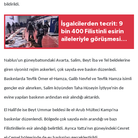
bildirildi.
İşgalcilerden tecrit: 9
bin 400 Filistinli esirin
aileleriyle görüşmesi
engelleniyor
Nablus'un güneybatısındaki Avarta, Salim, Beyt İba ve Tel beldelerine
giren siyonist rejim askerleri, çok sayıda eve baskın düzenledi.
Baskınlarda Tevfik Ömer el-Hamza, Galib Nevfel ve Tevfik Hamza isimli
gençler esir alınırken, Salim köyünden Taha Hüseyin İştiyye'nin de
evine yapılan baskının ardından esir alındığı aktarıldı.
El Halil'de ise Beyt Ummar beldesi ile el-Arub Mülteci Kampı'na
baskınlar düzenlendi. Bölgede çok sayıda evin arandığı ve bazı
Filistinlilerin esir alındığı belirtildi. Ayrıca Yatta'nın güneyindeki Cevret
el-Cemel bölgesinde de ev baskınları gerçekleştirildi.