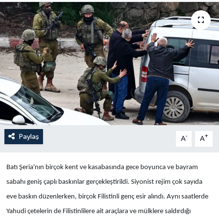
Yaşam
Anali̇z
Bi̇li̇m & Teknoloji̇
Dünya
Eği̇ti̇m
Paylaş
-
+
A
A
Batı Şeria'nın birçok kent ve kasabasında gece boyunca ve bayram
sabahı geniş çaplı baskınlar gerçekleştirildi. Siyonist rejim çok sayıda
eve baskın düzenlerken, birçok Filistinli genç esir alındı. Aynı saatlerde
Yahudi çetelerin de Filistinlilere ait araçlara ve mülklere saldırdığı