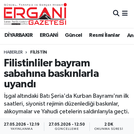
DİYARBAKIR
BİSMİL
Ergani Nöbetçi Eczaneler
DİYARBAKIR
ERGANİ
Güncel
Resmi İlanlar
Ana
BAĞLAR
ERGANİ
Ergani Hava Durumu
HABERLER
FILISTIN
Güncel
Ergani Trafik Yoğunluk Haritası
Filistinliler bayram
Eği̇ti̇m
Süper Lig Puan Durumu ve Fikstür
sabahına baskınlarla
uyandı
Resmi İlanlar
Tüm Manşetler
İşgal altındaki Batı Şeria'da Kurban Bayramı'nın ilk
Sağlık
Son Dakika Haberleri
saatleri, siyonist rejimin düzenlediği baskınlar,
alıkoymalar ve Yahudi çetelerin saldırılarıyla geçti.
Si̇yaset
Haber Arşivi
27.05.2026 - 12:19
27.05.2026 - 12:50
2 DK
Spor
YAYINLANMA
GÜNCELLEME
OKUNMA SÜRESI