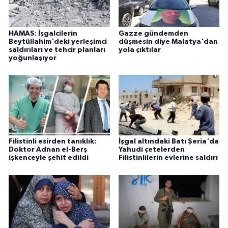
HAMAS: İşgalcilerin
Gazze gündemden
Beytüllahim'deki yerleşimci
düşmesin diye Malatya'dan
saldırıları ve tehcir planları
yola çıktılar
yoğunlaşıyor
Filistinli esirden tanıklık:
İşgal altındaki Batı Şeria'da
Doktor Adnan el-Berş
Yahudi çetelerden
işkenceyle şehit edildi
Filistinlilerin evlerine saldırı