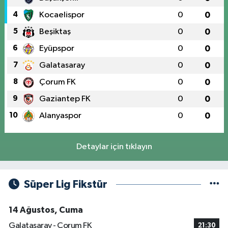
4
Kocaelispor
0
0
5
Beşiktaş
0
0
6
Eyüpspor
0
0
7
Galatasaray
0
0
8
Çorum FK
0
0
9
Gaziantep FK
0
0
10
Alanyaspor
0
0
Detaylar için tıklayın
Süper Lig Fikstür
14 Ağustos, Cuma
Galatasaray - Çorum FK
21:30