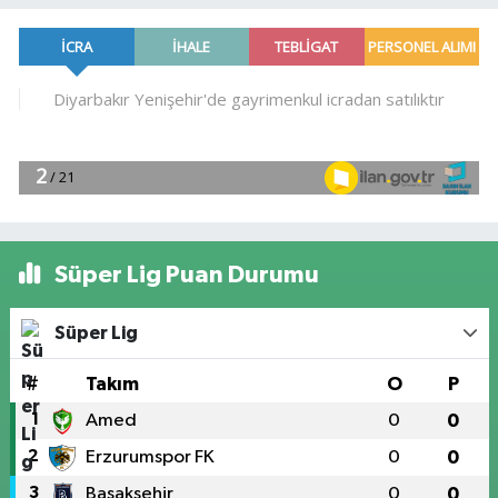
Süper Lig Puan Durumu
Süper Lig
#
Takım
O
P
1
Amed
0
0
2
Erzurumspor FK
0
0
3
Başakşehir
0
0