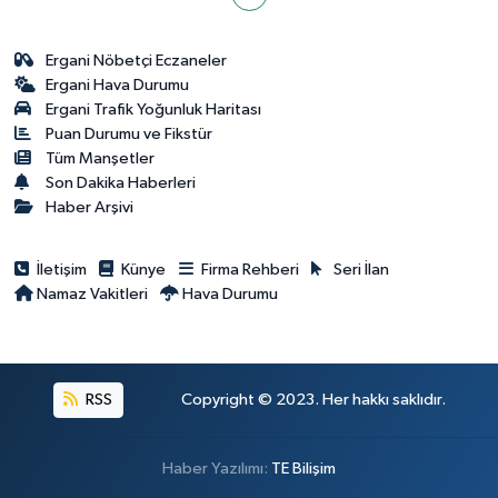
Ergani Nöbetçi Eczaneler
Ergani Hava Durumu
Ergani Trafik Yoğunluk Haritası
Puan Durumu ve Fikstür
Tüm Manşetler
Son Dakika Haberleri
Haber Arşivi
İletişim
Künye
Firma Rehberi
Seri İlan
Namaz Vakitleri
Hava Durumu
RSS
Copyright © 2023. Her hakkı saklıdır.
Haber Yazılımı:
TE Bilişim