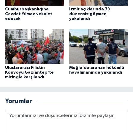
Cumhurbaşkanlığına
İzmir açıklarında 73
Cevdet Yılmaz vekalet
düzensiz göçmen
edecek
yakalandı
Uluslararası Filistin
Muğla'da aranan hükümlü
Konvoyu Gaziantep'te
havalimanında yakalandı
mitingle karşılandı
Yorumlar