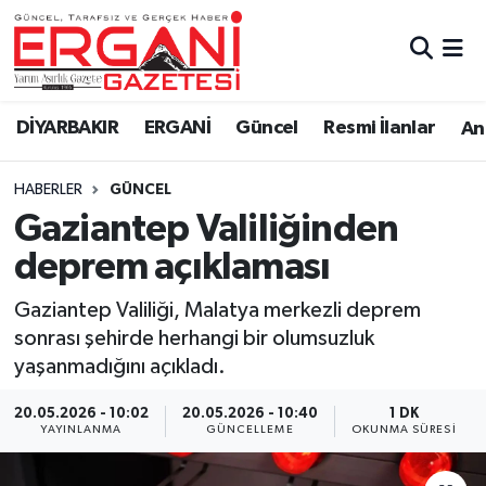
DİYARBAKIR
BİSMİL
Ergani Nöbetçi Eczaneler
DİYARBAKIR
ERGANİ
Güncel
Resmi İlanlar
Ana
BAĞLAR
ERGANİ
Ergani Hava Durumu
HABERLER
GÜNCEL
Güncel
Ergani Trafik Yoğunluk Haritası
Gaziantep Valiliğinden
Eği̇ti̇m
Süper Lig Puan Durumu ve Fikstür
deprem açıklaması
Resmi İlanlar
Tüm Manşetler
Gaziantep Valiliği, Malatya merkezli deprem
sonrası şehirde herhangi bir olumsuzluk
Sağlık
Son Dakika Haberleri
yaşanmadığını açıkladı.
Si̇yaset
Haber Arşivi
20.05.2026 - 10:02
20.05.2026 - 10:40
1 DK
YAYINLANMA
GÜNCELLEME
OKUNMA SÜRESI
Spor