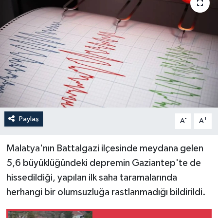
Yaşam
Anali̇z
Bi̇li̇m & Teknoloji̇
Dünya
Eği̇ti̇m
Paylaş
-
+
A
A
Malatya'nın Battalgazi ilçesinde meydana gelen
5,6 büyüklüğündeki depremin Gaziantep'te de
hissedildiği, yapılan ilk saha taramalarında
herhangi bir olumsuzluğa rastlanmadığı bildirildi.