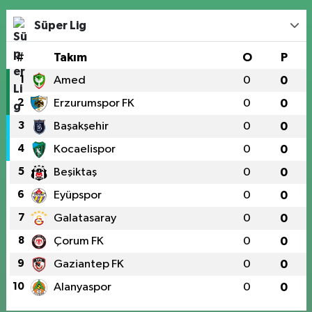
Süper Lig
#
Takım
O
P
1
Amed
0
0
2
Erzurumspor FK
0
0
3
Başakşehir
0
0
4
Kocaelispor
0
0
5
Beşiktaş
0
0
6
Eyüpspor
0
0
7
Galatasaray
0
0
8
Çorum FK
0
0
9
Gaziantep FK
0
0
10
Alanyaspor
0
0