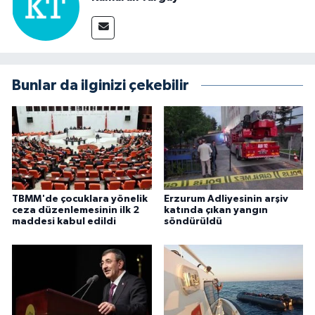
Bunlar da ilginizi çekebilir
TBMM'de çocuklara yönelik
Erzurum Adliyesinin arşiv
ceza düzenlemesinin ilk 2
katında çıkan yangın
maddesi kabul edildi
söndürüldü