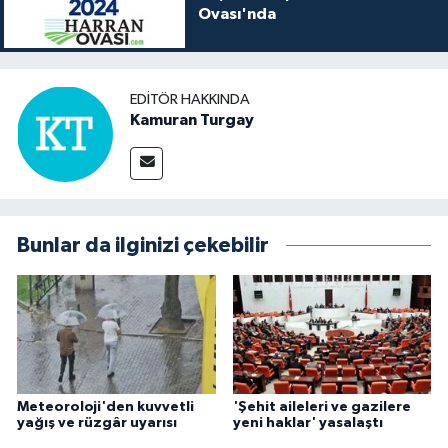
Ovası'nda
EDITÖR HAKKINDA
Kamuran Turgay
Bunlar da ilginizi çekebilir
Meteoroloji'den kuvvetli
'Şehit aileleri ve gazilere
yağış ve rüzgâr uyarısı
yeni haklar' yasalaştı