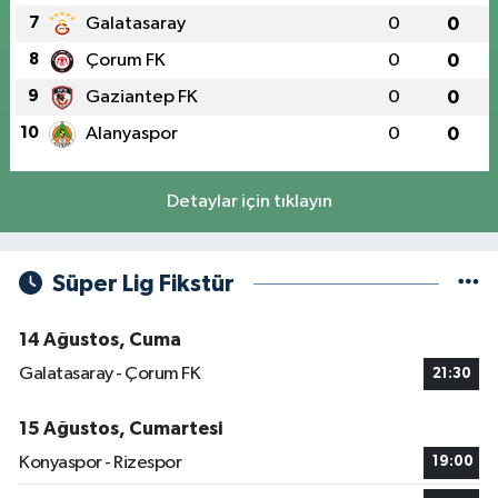
7
Galatasaray
0
0
8
Çorum FK
0
0
9
Gaziantep FK
0
0
10
Alanyaspor
0
0
Detaylar için tıklayın
Süper Lig Fikstür
14 Ağustos, Cuma
Galatasaray - Çorum FK
21:30
15 Ağustos, Cumartesi
Konyaspor - Rizespor
19:00