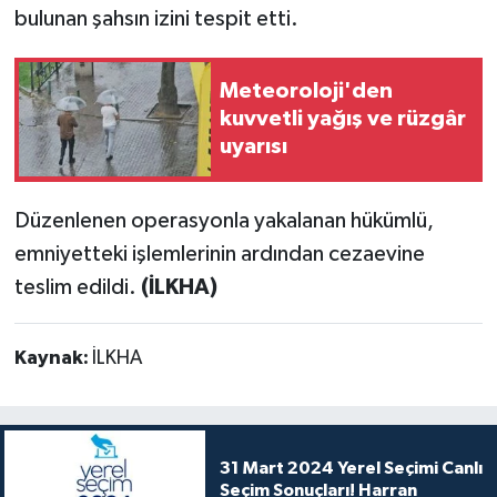
bulunan şahsın izini tespit etti.
Meteoroloji'den
kuvvetli yağış ve rüzgâr
uyarısı
Düzenlenen operasyonla yakalanan hükümlü,
emniyetteki işlemlerinin ardından cezaevine
teslim edildi.
(İLKHA)
Kaynak:
İLKHA
31 Mart 2024 Yerel Seçimi Canlı
Seçim Sonuçları! Harran