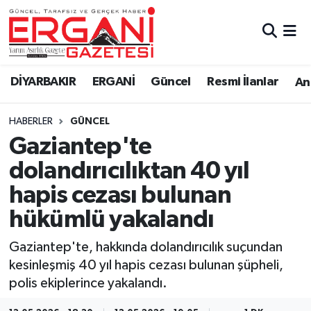
DİYARBAKIR
BİSMİL
Ergani Nöbetçi Eczaneler
DİYARBAKIR
ERGANİ
Güncel
Resmi İlanlar
Ana
BAĞLAR
ERGANİ
Ergani Hava Durumu
HABERLER
GÜNCEL
Güncel
Ergani Trafik Yoğunluk Haritası
Gaziantep'te
Eği̇ti̇m
Süper Lig Puan Durumu ve Fikstür
dolandırıcılıktan 40 yıl
hapis cezası bulunan
Resmi İlanlar
Tüm Manşetler
hükümlü yakalandı
Sağlık
Son Dakika Haberleri
Gaziantep'te, hakkında dolandırıcılık suçundan
kesinleşmiş 40 yıl hapis cezası bulunan şüpheli,
Si̇yaset
Haber Arşivi
polis ekiplerince yakalandı.
Spor