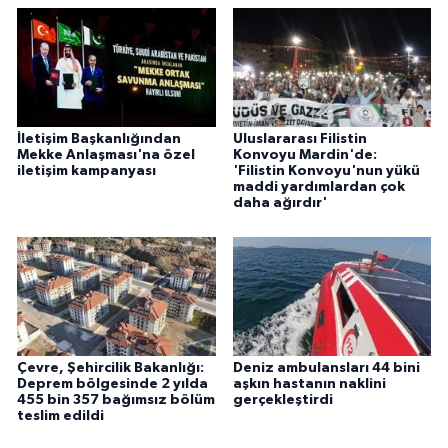
İletişim Başkanlığından
Uluslararası Filistin
Mekke Anlaşması'na özel
Konvoyu Mardin'de:
iletişim kampanyası
'Filistin Konvoyu'nun yükü
maddi yardımlardan çok
daha ağırdır'
Çevre, Şehircilik Bakanlığı:
Deniz ambulansları 44 bini
Deprem bölgesinde 2 yılda
aşkın hastanın naklini
455 bin 357 bağımsız bölüm
gerçekleştirdi
teslim edildi