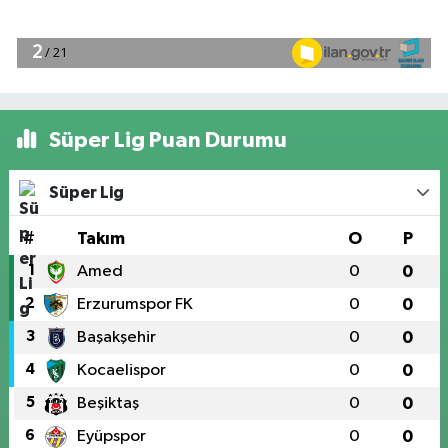
Süper Lig Puan Durumu
Süper Lig
#
Takım
O
P
1
Amed
0
0
2
Erzurumspor FK
0
0
3
Başakşehir
0
0
4
Kocaelispor
0
0
5
Beşiktaş
0
0
6
Eyüpspor
0
0