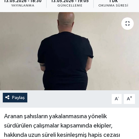
13.05.2026 - 18:30
13.05.2026 - 19:05
1 DK
YAYINLANMA
GÜNCELLEME
OKUNMA SÜRESI
Yaşam
Anali̇z
Bi̇li̇m & Teknoloji̇
Dünya
Eği̇ti̇m
Paylaş
-
+
A
A
Aranan şahısların yakalanmasına yönelik
sürdürülen çalışmalar kapsamında ekipler,
hakkında uzun süreli kesinleşmiş hapis cezası