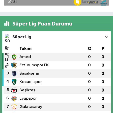
Süper Lig Puan Durumu
Süper Lig
#
Takım
O
P
1
Amed
0
0
2
Erzurumspor FK
0
0
3
Başakşehir
0
0
4
Kocaelispor
0
0
5
Beşiktaş
0
0
6
Eyüpspor
0
0
7
Galatasaray
0
0