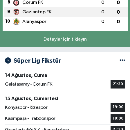
8
Çorum FK
0
0
9
Gaziantep FK
0
0
10
Alanyaspor
0
0
Detaylar için tıklayın
Süper Lig Fikstür
14 Ağustos, Cuma
Galatasaray - Çorum FK
21:30
15 Ağustos, Cumartesi
Konyaspor - Rizespor
19:00
Kasımpaşa - Trabzonspor
19:00
Gençlerbirliği S.K. - Fenerbahçe
21:30