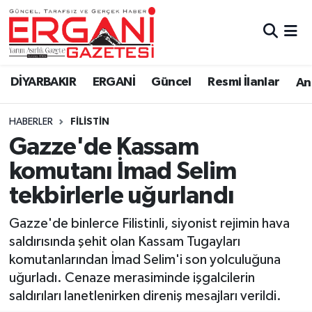
DİYARBAKIR
BİSMİL
Ergani Nöbetçi Eczaneler
DİYARBAKIR
ERGANİ
Güncel
Resmi İlanlar
Ana
BAĞLAR
ERGANİ
Ergani Hava Durumu
HABERLER
FILISTIN
Güncel
Ergani Trafik Yoğunluk Haritası
Gazze'de Kassam
Eği̇ti̇m
Süper Lig Puan Durumu ve Fikstür
komutanı İmad Selim
tekbirlerle uğurlandı
Resmi İlanlar
Tüm Manşetler
Gazze'de binlerce Filistinli, siyonist rejimin hava
Sağlık
Son Dakika Haberleri
saldırısında şehit olan Kassam Tugayları
komutanlarından İmad Selim'i son yolculuğuna
Si̇yaset
Haber Arşivi
uğurladı. Cenaze merasiminde işgalcilerin
saldırıları lanetlenirken direniş mesajları verildi.
Spor