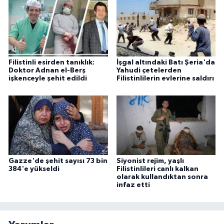
Filistinli esirden tanıklık:
İşgal altındaki Batı Şeria'da
Doktor Adnan el-Berş
Yahudi çetelerden
işkenceyle şehit edildi
Filistinlilerin evlerine saldırı
Gazze'de şehit sayısı 73 bin
Siyonist rejim, yaşlı
384'e yükseldi
Filistinlileri canlı kalkan
olarak kullandıktan sonra
infaz etti