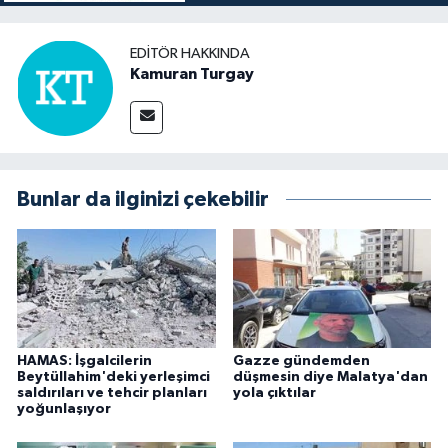
EDITÖR HAKKINDA
Kamuran Turgay
Bunlar da ilginizi çekebilir
HAMAS: İşgalcilerin
Gazze gündemden
Beytüllahim'deki yerleşimci
düşmesin diye Malatya'dan
saldırıları ve tehcir planları
yola çıktılar
yoğunlaşıyor