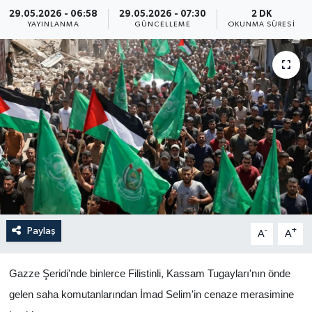
29.05.2026 - 06:58
29.05.2026 - 07:30
2 DK
Yaşam
YAYINLANMA
GÜNCELLEME
OKUNMA SÜRESI
Anali̇z
Bi̇li̇m & Teknoloji̇
Dünya
Eği̇ti̇m
Paylaş
-
+
A
A
Gazze Şeridi'nde binlerce Filistinli, Kassam Tugayları'nın önde
gelen saha komutanlarından İmad Selim'in cenaze merasimine