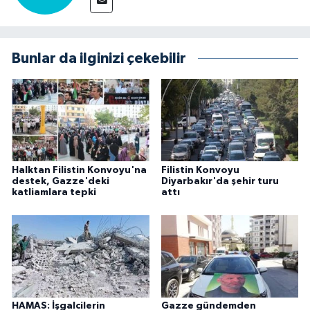
Bunlar da ilginizi çekebilir
Halktan Filistin Konvoyu'na
Filistin Konvoyu
destek, Gazze'deki
Diyarbakır'da şehir turu
katliamlara tepki
attı
HAMAS: İşgalcilerin
Gazze gündemden