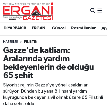
DİYARBAKIR
BİSMİL
Ergani Nöbetçi Eczaneler
DİYARBAKIR
ERGANİ
Güncel
Resmi İlanlar
Ana
BAĞLAR
ERGANİ
Ergani Hava Durumu
HABERLER
FILISTIN
Güncel
Ergani Trafik Yoğunluk Haritası
Gazze'de katliam:
Eği̇ti̇m
Süper Lig Puan Durumu ve Fikstür
Aralarında yardım
bekleyenlerin de olduğu
Resmi İlanlar
Tüm Manşetler
65 şehit
Sağlık
Son Dakika Haberleri
Siyonist rejimin Gazze'ye yönelik saldırıları
sürüyor. Dünden bu yana 8'i insani yardım
Si̇yaset
Haber Arşivi
kuyruğunda bekleyen sivil olmak üzere 65 Filistinli
daha şehit oldu.
Spor