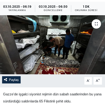
03.10.2025 - 06:19
03.10.2025 - 06:50
1 DK
Yaşam
YAYINLANMA
GÜNCELLEME
OKUNMA SÜRESI
Anali̇z
Bi̇li̇m & Teknoloji̇
Dünya
Eği̇ti̇m
Paylaş
-
+
A
A
Gazze'de işgalci siyonist rejimin dün sabah saatlerinden bu yana
sürdürdüğü saldırılarda 65 Filistinli şehit oldu.