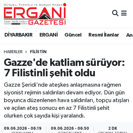
DİYARBAKIR
BİSMİL
Ergani Nöbetçi Eczaneler
DİYARBAKIR
ERGANİ
Güncel
Resmi İlanlar
Ana
BAĞLAR
ERGANİ
Ergani Hava Durumu
HABERLER
FILISTIN
Güncel
Ergani Trafik Yoğunluk Haritası
Gazze'de katliam sürüyor:
Eği̇ti̇m
Süper Lig Puan Durumu ve Fikstür
7 Filistinli şehit oldu
Resmi İlanlar
Tüm Manşetler
Gazze Şeridi'nde ateşkes anlaşmasına rağmen
siyonist rejimin saldırıları devam ediyor. Dün gün
Sağlık
Son Dakika Haberleri
boyunca düzenlenen hava saldırıları, topçu atışları
ve açılan ateş sonucu en az 7 Filistinli şehit
Si̇yaset
Haber Arşivi
olurken çok sayıda kişi yaralandı.
Spor
09.06.2026 - 06:19
09.06.2026 - 06:50
2 DK
YAYINLANMA
GÜNCELLEME
OKUNMA SÜRESI