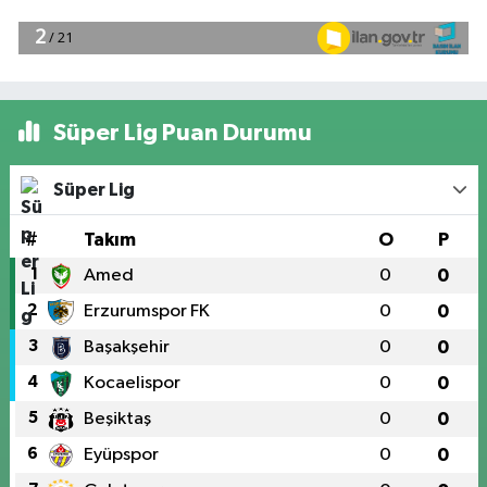
Süper Lig Puan Durumu
Süper Lig
#
Takım
O
P
1
Amed
0
0
2
Erzurumspor FK
0
0
3
Başakşehir
0
0
4
Kocaelispor
0
0
5
Beşiktaş
0
0
6
Eyüpspor
0
0