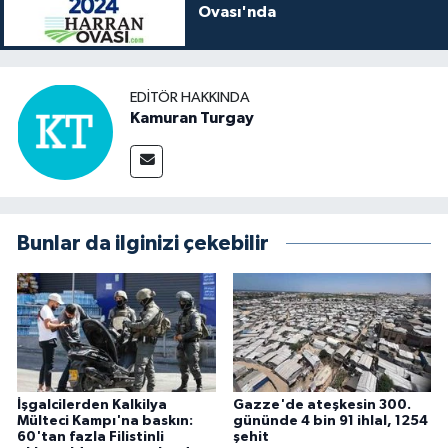
Ovası'nda
EDITÖR HAKKINDA
Kamuran Turgay
Bunlar da ilginizi çekebilir
İşgalcilerden Kalkilya
Gazze'de ateşkesin 300.
Mülteci Kampı'na baskın:
gününde 4 bin 91 ihlal, 1254
60'tan fazla Filistinli
şehit