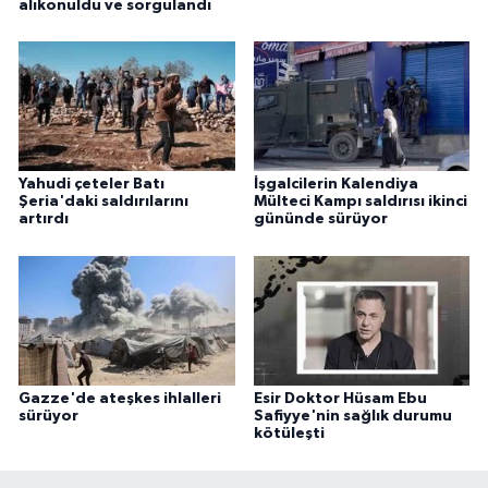
alıkonuldu ve sorgulandı
Yahudi çeteler Batı
İşgalcilerin Kalendiya
Şeria'daki saldırılarını
Mülteci Kampı saldırısı ikinci
artırdı
gününde sürüyor
Gazze'de ateşkes ihlalleri
Esir Doktor Hüsam Ebu
sürüyor
Safiyye'nin sağlık durumu
kötüleşti