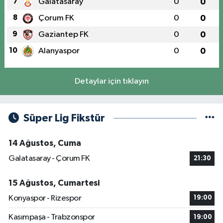
7
Galatasaray
0
0
8
Çorum FK
0
0
9
Gaziantep FK
0
0
10
Alanyaspor
0
0
Detaylar için tıklayın
Süper Lig Fikstür
14 Ağustos, Cuma
Galatasaray - Çorum FK
21:30
15 Ağustos, Cumartesi
Konyaspor - Rizespor
19:00
Kasımpaşa - Trabzonspor
19:00