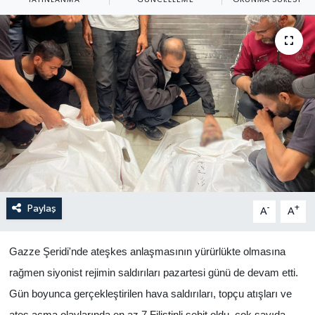
Yaşam
Anali̇z
Bi̇li̇m & Teknoloji̇
Dünya
Eği̇ti̇m
Paylaş
-
+
A
A
Gazze Şeridi'nde ateşkes anlaşmasının yürürlükte olmasına
rağmen siyonist rejimin saldırıları pazartesi günü de devam etti.
Gün boyunca gerçekleştirilen hava saldırıları, topçu atışları ve
ateş açma olaylarında en az 7 Filistinli şehit oldu, çok sayıda