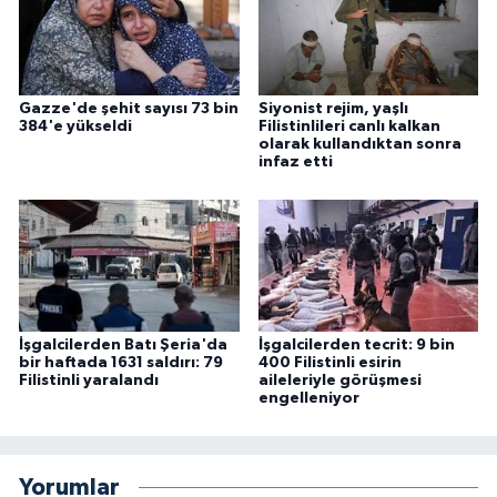
Gazze'de şehit sayısı 73 bin
Siyonist rejim, yaşlı
384'e yükseldi
Filistinlileri canlı kalkan
olarak kullandıktan sonra
infaz etti
İşgalcilerden Batı Şeria'da
İşgalcilerden tecrit: 9 bin
bir haftada 1631 saldırı: 79
400 Filistinli esirin
Filistinli yaralandı
aileleriyle görüşmesi
engelleniyor
Yorumlar