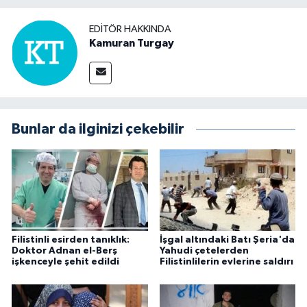
EDITÖR HAKKINDA
Kamuran Turgay
Bunlar da ilginizi çekebilir
Filistinli esirden tanıklık:
İşgal altındaki Batı Şeria'da
Doktor Adnan el-Berş
Yahudi çetelerden
işkenceyle şehit edildi
Filistinlilerin evlerine saldırı