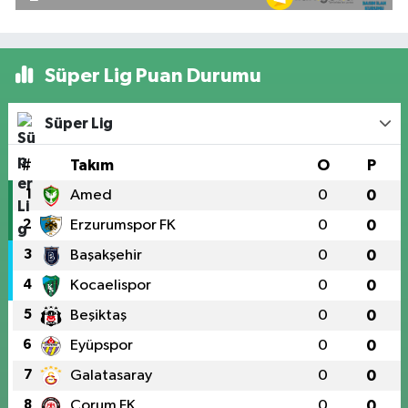
Süper Lig Puan Durumu
Süper Lig
#
Takım
O
P
1
Amed
0
0
2
Erzurumspor FK
0
0
3
Başakşehir
0
0
4
Kocaelispor
0
0
5
Beşiktaş
0
0
6
Eyüpspor
0
0
7
Galatasaray
0
0
8
Çorum FK
0
0