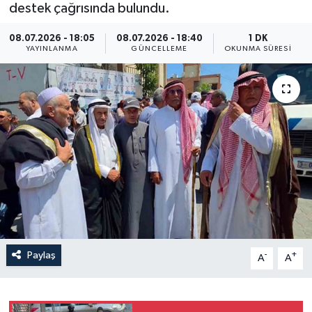
destek çağrısında bulundu.
Yaşam
08.07.2026 - 18:05
08.07.2026 - 18:40
1 DK
YAYINLANMA
GÜNCELLEME
OKUNMA SÜRESI
Anali̇z
Bi̇li̇m & Teknoloji̇
Dünya
Eği̇ti̇m
Paylaş
-
+
A
A