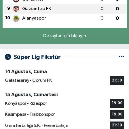
9
Gaziantep FK
0
0
10
Alanyaspor
0
0
Detaylar için tıklayın
Süper Lig Fikstür
14 Ağustos, Cuma
Galatasaray - Çorum FK
21:30
15 Ağustos, Cumartesi
Konyaspor - Rizespor
19:00
Kasımpaşa - Trabzonspor
19:00
Gençlerbirliği S.K. - Fenerbahçe
21:30