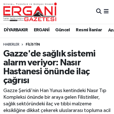
DİYARBAKIR
BİSMİL
Ergani Nöbetçi Eczaneler
DİYARBAKIR
ERGANİ
Güncel
Resmi İlanlar
Ana
BAĞLAR
ERGANİ
Ergani Hava Durumu
HABERLER
FILISTIN
Güncel
Ergani Trafik Yoğunluk Haritası
Gazze'de sağlık sistemi
Eği̇ti̇m
Süper Lig Puan Durumu ve Fikstür
alarm veriyor: Nasır
Hastanesi önünde ilaç
Resmi İlanlar
Tüm Manşetler
çağrısı
Sağlık
Son Dakika Haberleri
Gazze Şeridi'nin Han Yunus kentindeki Nasır Tıp
Kompleksi önünde bir araya gelen Filistinliler,
Si̇yaset
Haber Arşivi
sağlık sektöründeki ilaç ve tıbbi malzeme
eksikliğine dikkat çekerek uluslararası topluma acil
Spor