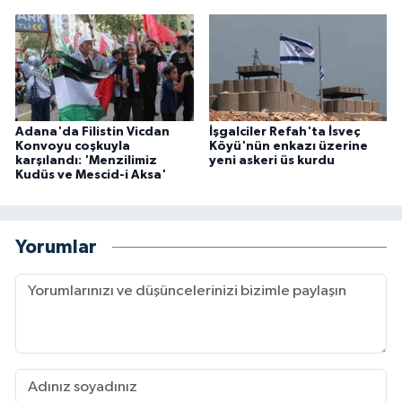
Adana'da Filistin Vicdan
İşgalciler Refah'ta İsveç
Konvoyu coşkuyla
Köyü'nün enkazı üzerine
karşılandı: 'Menzilimiz
yeni askeri üs kurdu
Kudüs ve Mescid-i Aksa'
Yorumlar