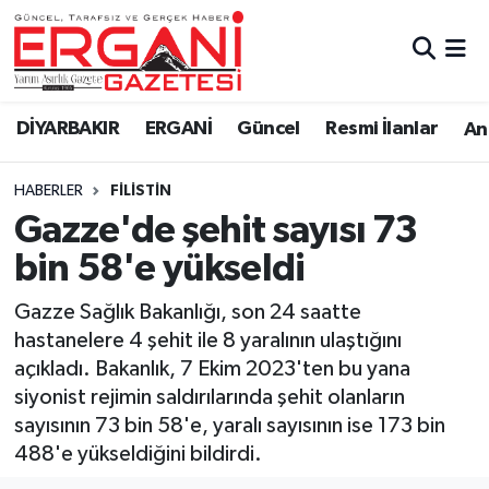
DİYARBAKIR
BİSMİL
Ergani Nöbetçi Eczaneler
DİYARBAKIR
ERGANİ
Güncel
Resmi İlanlar
Ana
BAĞLAR
ERGANİ
Ergani Hava Durumu
HABERLER
FILISTIN
Güncel
Ergani Trafik Yoğunluk Haritası
Gazze'de şehit sayısı 73
Eği̇ti̇m
Süper Lig Puan Durumu ve Fikstür
bin 58'e yükseldi
Resmi İlanlar
Tüm Manşetler
Gazze Sağlık Bakanlığı, son 24 saatte
hastanelere 4 şehit ile 8 yaralının ulaştığını
Sağlık
Son Dakika Haberleri
açıkladı. Bakanlık, 7 Ekim 2023'ten bu yana
siyonist rejimin saldırılarında şehit olanların
Si̇yaset
Haber Arşivi
sayısının 73 bin 58'e, yaralı sayısının ise 173 bin
488'e yükseldiğini bildirdi.
Spor