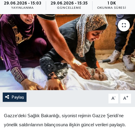
29.06.2026 - 15:03
29.06.2026 - 15:35
1 DK
YAYINLANMA
GÜNCELLEME
OKUNMA SÜRESI
Yaşam
Anali̇z
Bi̇li̇m & Teknoloji̇
Dünya
Eği̇ti̇m
Paylaş
-
+
A
A
Gazze'deki Sağlık Bakanlığı, siyonist rejimin Gazze Şeridi'ne
yönelik saldırılarının bilançosuna ilişkin güncel verileri paylaştı.