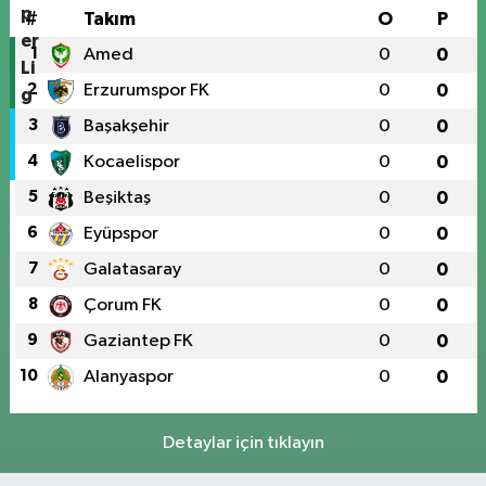
#
Takım
O
P
1
Amed
0
0
2
Erzurumspor FK
0
0
3
Başakşehir
0
0
4
Kocaelispor
0
0
5
Beşiktaş
0
0
6
Eyüpspor
0
0
7
Galatasaray
0
0
8
Çorum FK
0
0
9
Gaziantep FK
0
0
10
Alanyaspor
0
0
Detaylar için tıklayın