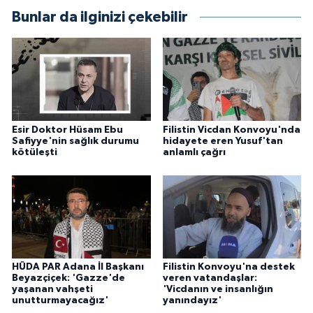
Bunlar da ilginizi çekebilir
Esir Doktor Hüsam Ebu
Filistin Vicdan Konvoyu'nda
Safiyye'nin sağlık durumu
hidayete eren Yusuf'tan
kötüleşti
anlamlı çağrı
HÜDA PAR Adana İl Başkanı
Filistin Konvoyu'na destek
Beyazçiçek: 'Gazze'de
veren vatandaşlar:
yaşanan vahşeti
'Vicdanın ve insanlığın
unutturmayacağız'
yanındayız'