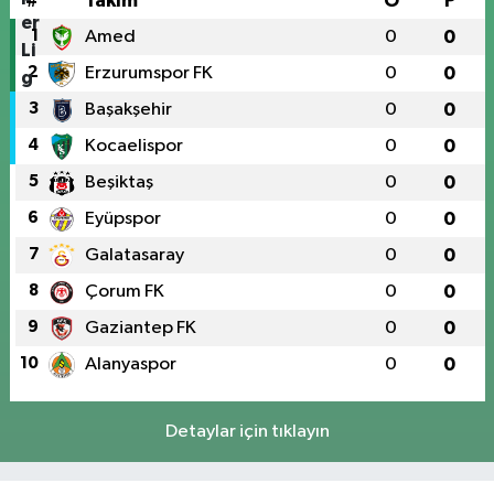
#
Takım
O
P
1
Amed
0
0
2
Erzurumspor FK
0
0
3
Başakşehir
0
0
4
Kocaelispor
0
0
5
Beşiktaş
0
0
6
Eyüpspor
0
0
7
Galatasaray
0
0
8
Çorum FK
0
0
9
Gaziantep FK
0
0
10
Alanyaspor
0
0
Detaylar için tıklayın