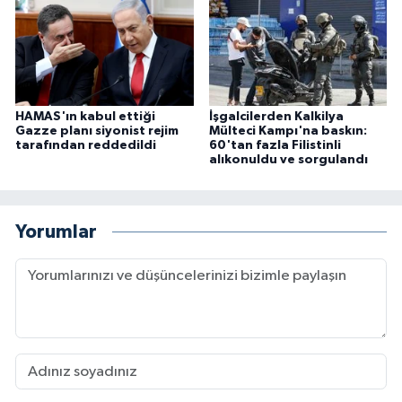
HAMAS'ın kabul ettiği
İşgalcilerden Kalkilya
Gazze planı siyonist rejim
Mülteci Kampı'na baskın:
tarafından reddedildi
60'tan fazla Filistinli
alıkonuldu ve sorgulandı
Yorumlar