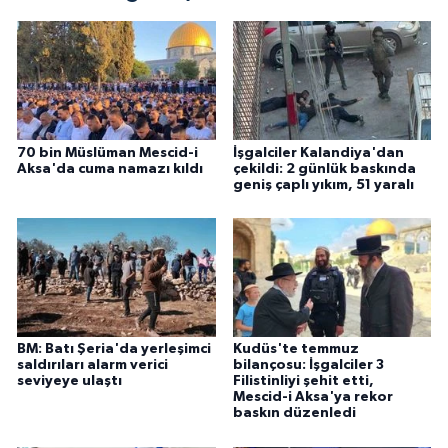
70 bin Müslüman Mescid-i
İşgalciler Kalandiya'dan
Aksa'da cuma namazı kıldı
çekildi: 2 günlük baskında
geniş çaplı yıkım, 51 yaralı
BM: Batı Şeria'da yerleşimci
Kudüs'te temmuz
saldırıları alarm verici
bilançosu: İşgalciler 3
seviyeye ulaştı
Filistinliyi şehit etti,
Mescid-i Aksa'ya rekor
baskın düzenledi