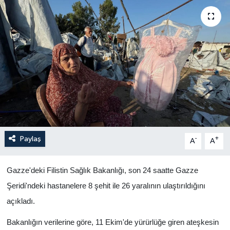
Yaşam
Anali̇z
Bi̇li̇m & Teknoloji̇
Dünya
Eği̇ti̇m
Paylaş
-
+
A
A
Gazze'deki Filistin Sağlık Bakanlığı, son 24 saatte Gazze
Şeridi'ndeki hastanelere 8 şehit ile 26 yaralının ulaştırıldığını
açıkladı.
Bakanlığın verilerine göre, 11 Ekim'de yürürlüğe giren ateşkesin