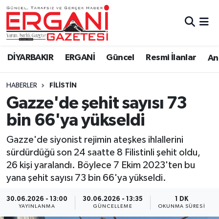
DİYARBAKIR
BİSMİL
Ergani Nöbetçi Eczaneler
DİYARBAKIR
ERGANİ
Güncel
Resmi İlanlar
Ana
BAĞLAR
ERGANİ
Ergani Hava Durumu
HABERLER
FILISTIN
Güncel
Ergani Trafik Yoğunluk Haritası
Gazze'de şehit sayısı 73
Eği̇ti̇m
Süper Lig Puan Durumu ve Fikstür
bin 66'ya yükseldi
Resmi İlanlar
Tüm Manşetler
Gazze'de siyonist rejimin ateşkes ihlallerini
sürdürdüğü son 24 saatte 8 Filistinli şehit oldu,
Sağlık
Son Dakika Haberleri
26 kişi yaralandı. Böylece 7 Ekim 2023'ten bu
yana şehit sayısı 73 bin 66'ya yükseldi.
Si̇yaset
Haber Arşivi
30.06.2026 - 13:00
30.06.2026 - 13:35
1 DK
YAYINLANMA
GÜNCELLEME
OKUNMA SÜRESI
Spor