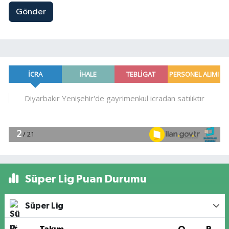
Gönder
Süper Lig Puan Durumu
Süper Lig