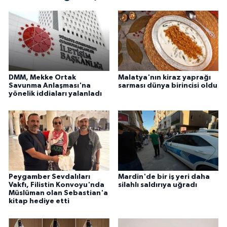
DMM, Mekke Ortak
Malatya'nın kiraz yaprağı
Savunma Anlaşması'na
sarması dünya birincisi oldu
yönelik iddiaları yalanladı
Peygamber Sevdalıları
Mardin'de bir iş yeri daha
Vakfı, Filistin Konvoyu'nda
silahlı saldırıya uğradı
Müslüman olan Sebastian'a
kitap hediye etti