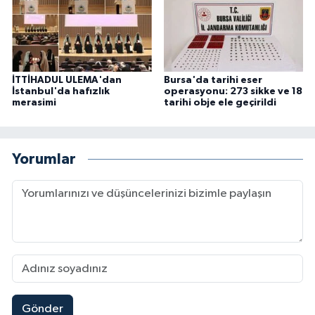
İTTİHADUL ULEMA'dan
Bursa'da tarihi eser
İstanbul'da hafızlık
operasyonu: 273 sikke ve 18
merasimi
tarihi obje ele geçirildi
Yorumlar
Gönder