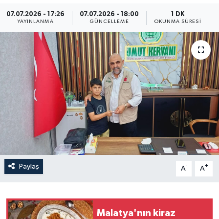
07.07.2026 - 17:26
07.07.2026 - 18:00
1 DK
Yaşam
YAYINLANMA
GÜNCELLEME
OKUNMA SÜRESI
Anali̇z
Bi̇li̇m & Teknoloji̇
Dünya
Eği̇ti̇m
Paylaş
-
+
A
A
Malatya'nın kiraz