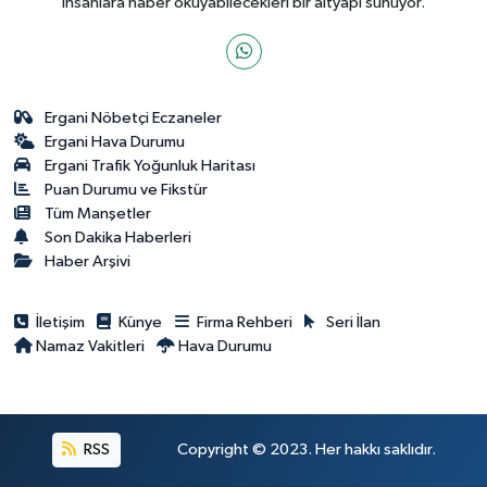
insanlara haber okuyabilecekleri bir altyapı sunuyor.
Ergani Nöbetçi Eczaneler
Ergani Hava Durumu
Ergani Trafik Yoğunluk Haritası
Puan Durumu ve Fikstür
Tüm Manşetler
Son Dakika Haberleri
Haber Arşivi
İletişim
Künye
Firma Rehberi
Seri İlan
Namaz Vakitleri
Hava Durumu
RSS
Copyright © 2023. Her hakkı saklıdır.