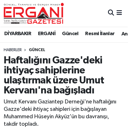
DİYARBAKIR
BİSMİL
Ergani Nöbetçi Eczaneler
DİYARBAKIR
ERGANİ
Güncel
Resmi İlanlar
Ana
BAĞLAR
ERGANİ
Ergani Hava Durumu
HABERLER
GÜNCEL
Güncel
Ergani Trafik Yoğunluk Haritası
Haftalığını Gazze'deki
Eği̇ti̇m
Süper Lig Puan Durumu ve Fikstür
ihtiyaç sahiplerine
ulaştırmak üzere Umut
Resmi İlanlar
Tüm Manşetler
Kervanı'na bağışladı
Sağlık
Son Dakika Haberleri
Umut Kervanı Gaziantep Derneği'ne haftalığını
Gazze'deki ihtiyaç sahipleri için bağışlayan
Si̇yaset
Haber Arşivi
Muhammed Hüseyin Akyüz'ün bu davranışı,
takdir topladı.
Spor