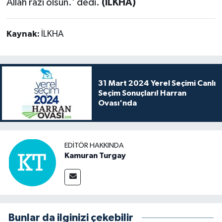
Allah razı olsun.' dedi.
(İLKHA)
Kaynak:
İLKHA
31 Mart 2024 Yerel Seçimi Canlı
Seçim Sonuçları! Harran
Ovası'nda
EDITÖR HAKKINDA
Kamuran Turgay
Bunlar da ilginizi çekebilir