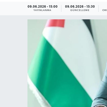
09.06.2026 - 15:00
09.06.2026 - 15:30
Yaşam
YAYINLANMA
GÜNCELLEME
OK
Anali̇z
Bi̇li̇m & Teknoloji̇
Dünya
Eği̇ti̇m