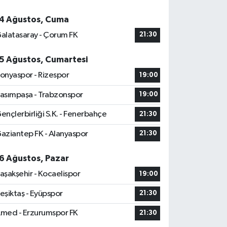
4 Ağustos, Cuma
alatasaray - Çorum FK
21:30
5 Ağustos, Cumartesi
onyaspor - Rizespor
19:00
asımpaşa - Trabzonspor
19:00
ençlerbirliği S.K. - Fenerbahçe
21:30
aziantep FK - Alanyaspor
21:30
6 Ağustos, Pazar
aşakşehir - Kocaelispor
19:00
eşiktaş - Eyüpspor
21:30
med - Erzurumspor FK
21:30