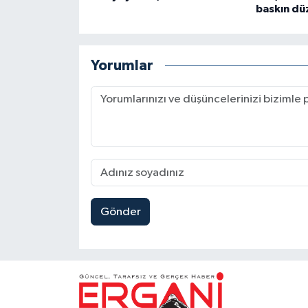
baskın dü
Yorumlar
Gönder