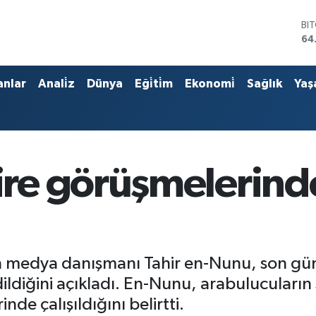
BI
64
DO
47
EU
anlar
Anali̇z
Dünya
Eği̇ti̇m
Ekonomi̇
Sağlık
Yaş
55
ST
64
GR
66
Bİ
e görüşmelerinde
13
 medya danışmanı Tahir en-Nunu, son gün
diğini açıkladı. En-Nunu, arabulucuların s
nde çalışıldığını belirtti.