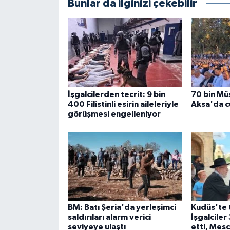
Bunlar da ilginizi çekebilir
İşgalcilerden tecrit: 9 bin
70 bin Mü
400 Filistinli esirin aileleriyle
Aksa'da c
görüşmesi engelleniyor
BM: Batı Şeria'da yerleşimci
Kudüs'te 
saldırıları alarm verici
İşgalciler 
seviyeye ulaştı
etti, Mesc