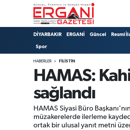
DİYARBAKIR
BİSMİL
Ergani Nöbetçi Eczaneler
DİYARBAKIR
ERGANİ
Güncel
Resmi İl
BAĞLAR
ERGANİ
Ergani Hava Durumu
Spor
Güncel
Ergani Trafik Yoğunluk Haritası
HABERLER
FILISTIN
Eği̇ti̇m
Süper Lig Puan Durumu ve Fikstür
HAMAS: Kahir
Resmi İlanlar
Tüm Manşetler
sağlandı
Sağlık
Son Dakika Haberleri
HAMAS Siyasi Büro Başkanı'nın
Si̇yaset
Haber Arşivi
müzakerelerde ilerleme kaydedil
ortak bir ulusal yanıt metni üzeri
Spor