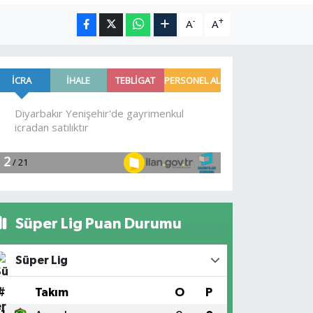
-
+
A
A
Süper Lig Puan Durumu
Süper Lig
#
Takım
O
P