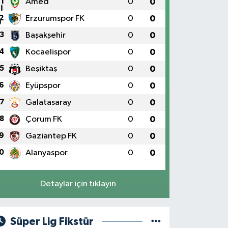
1
Amed
0
0
2
Erzurumspor FK
0
0
3
Başakşehir
0
0
4
Kocaelispor
0
0
5
Beşiktaş
0
0
6
Eyüpspor
0
0
7
Galatasaray
0
0
8
Çorum FK
0
0
9
Gaziantep FK
0
0
0
Alanyaspor
0
0
Detaylar için tıklayın
Süper Lig Fikstür