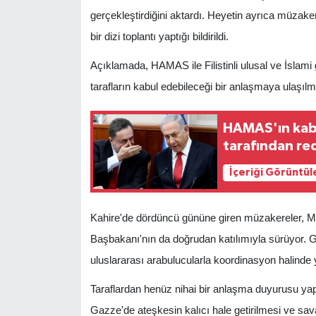
gerçekleştirdiğini aktardı. Heyetin ayrıca müzakere
bir dizi toplantı yaptığı bildirildi.
Açıklamada, HAMAS ile Filistinli ulusal ve İslami 
tarafların kabul edebileceği bir anlaşmaya ulaşılm
HAMAS'ın kabul
tarafından re
İçeriği Görüntül
Kahire'de dördüncü gününe giren müzakereler, Mıs
Başbakanı'nın da doğrudan katılımıyla sürüyor. G
uluslararası arabulucularla koordinasyon halinde yü
Taraflardan henüz nihai bir anlaşma duyurusu yap
Gazze'de ateşkesin kalıcı hale getirilmesi ve sava