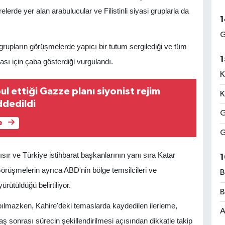
lerde yer alan arabulucular ve Filistinli siyasi gruplarla da
1
G
grupların görüşmelerde yapıcı bir tutum sergilediği ve tüm
1
ası için çaba gösterdiği vurgulandı.
K
 ettiği Gazze planı siyonist rejim
K
ddedildi
G
e
G
ır ve Türkiye istihbarat başkanlarının yanı sıra Katar
1
örüşmelerin ayrıca ABD'nin bölge temsilcileri ve
B
rütüldüğü belirtiliyor.
B
ılmazken, Kahire'deki temaslarda kaydedilen ilerleme,
A
ş sonrası sürecin şekillendirilmesi açısından dikkatle takip