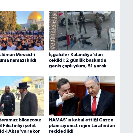
slüman Mescid-i
İşgalciler Kalandiya'dan
uma namazı kıldı
çekildi: 2 günlük baskında
geniş çaplı yıkım, 51 yaralı
temmuz bilançosu:
HAMAS'ın kabul ettiği Gazze
3 Filistinliyi şehit
planı siyonist rejim tarafından
id-i Aksa'ya rekor
reddedildi