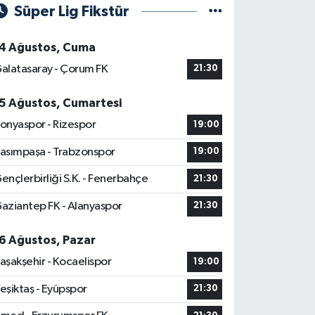
Süper Lig Fikstür
4 Ağustos, Cuma
alatasaray - Çorum FK
21:30
5 Ağustos, Cumartesi
onyaspor - Rizespor
19:00
asımpaşa - Trabzonspor
19:00
ençlerbirliği S.K. - Fenerbahçe
21:30
aziantep FK - Alanyaspor
21:30
6 Ağustos, Pazar
aşakşehir - Kocaelispor
19:00
eşiktaş - Eyüpspor
21:30