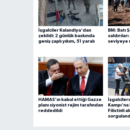
İşgalciler Kalandiya'dan
BM: Batı Ş
çekildi: 2 günlük baskında
saldırıları
geniş çaplı yıkım, 51 yaralı
seviyeye u
HAMAS'ın kabul ettiği Gazze
İşgalciler
planı siyonist rejim tarafından
Kampı'na 
reddedildi
Filistinli 
sorguland