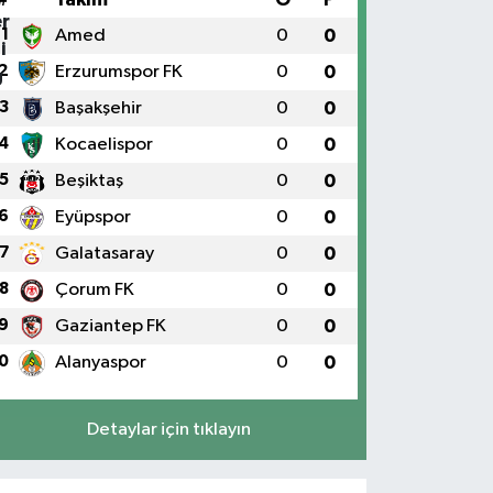
1
Amed
0
0
2
Erzurumspor FK
0
0
3
Başakşehir
0
0
4
Kocaelispor
0
0
5
Beşiktaş
0
0
6
Eyüpspor
0
0
7
Galatasaray
0
0
8
Çorum FK
0
0
9
Gaziantep FK
0
0
0
Alanyaspor
0
0
Detaylar için tıklayın