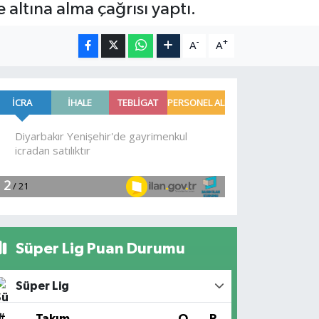
 altına alma çağrısı yaptı.
-
+
A
A
Süper Lig Puan Durumu
Süper Lig
#
Takım
O
P