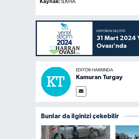
Kaynak:
İLKHA
EDITÖRÜN SEÇTIĞI
31 Mart 2024 Y
Ovası'nda
EDITÖR HAKKINDA
Kamuran Turgay
Bunlar da ilginizi çekebilir