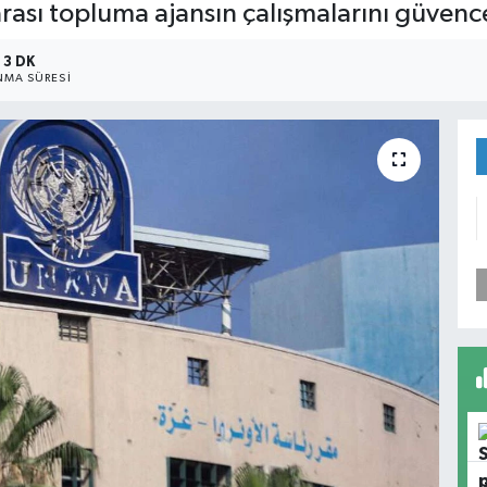
rası topluma ajansın çalışmalarını güvence
3 DK
MA SÜRESI