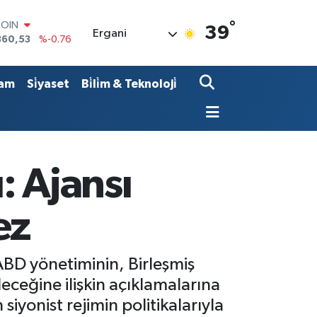
COIN
360,53
%-0.76
°
39
Ergani
LAR
7069
%0.17
RO
0265
%0.01
am
Si̇yaset
Bi̇li̇m & Teknoloji̇
RLİN
1897
%0.02
M ALTIN
4.81
%1.44
T100
887
%64
 Ajansı
ez
BD yönetiminin, Birleşmiş
leceğine ilişkin açıklamalarına
iyonist rejimin politikalarıyla