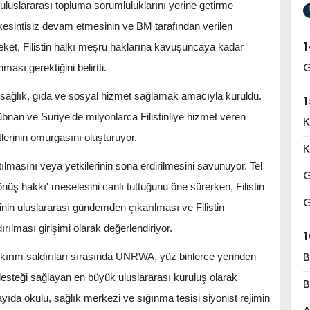
uluslararası topluma sorumluluklarını yerine getirme
kesintisiz devam etmesinin ve BM tarafından verilen
1
eket, Filistin halkı meşru haklarına kavuşuncaya kadar
ası gerektiğini belirtti.
G
, sağlık, gıda ve sosyal hizmet sağlamak amacıyla kuruldu.
1
nan ve Suriye'de milyonlarca Filistinliye hizmet veren
K
lerinin omurgasını oluşturuyor.
K
ılmasını veya yetkilerinin sona erdirilmesini savunuyor. Tel
G
 dönüş hakkı' meselesini canlı tuttuğunu öne sürerken, Filistin
G
nin uluslararası gündemden çıkarılması ve Filistin
rılması girişimi olarak değerlendiriyor.
1
rım saldırıları sırasında UNRWA, yüz binlerce yerinden
B
m desteği sağlayan en büyük uluslararası kuruluş olarak
B
yıda okulu, sağlık merkezi ve sığınma tesisi siyonist rejimin