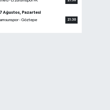
med - Erzurumspor FK
21:30
7 Ağustos, Pazartesi
amsunspor - Göztepe
21:30