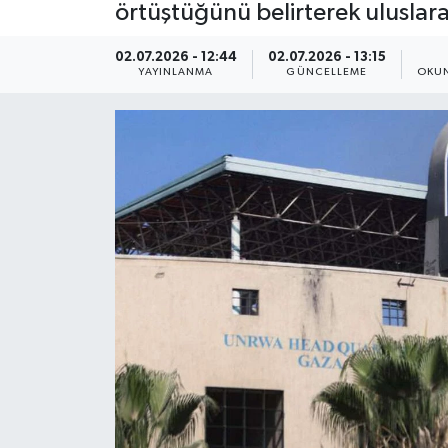
örtüştüğünü belirterek uluslara
Yaşam
02.07.2026 - 12:44
02.07.2026 - 13:15
YAYINLANMA
GÜNCELLEME
OKUN
Anali̇z
Bi̇li̇m & Teknoloji̇
Dünya
Eği̇ti̇m