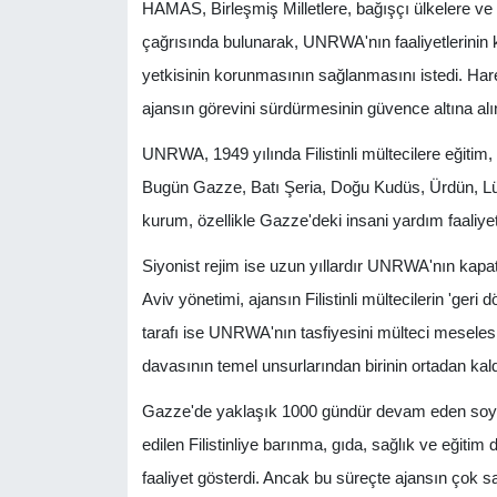
HAMAS, Birleşmiş Milletlere, bağışçı ülkelere ve 
çağrısında bulunarak, UNRWA'nın faaliyetlerinin 
yetkisinin korunmasının sağlanmasını istedi. Har
ajansın görevini sürdürmesinin güvence altına alınm
UNRWA, 1949 yılında Filistinli mültecilere eğitim
Bugün Gazze, Batı Şeria, Doğu Kudüs, Ürdün, Lüb
kurum, özellikle Gazze'deki insani yardım faaliyet
Siyonist rejim ise uzun yıllardır UNRWA'nın kapat
Aviv yönetimi, ajansın Filistinli mültecilerin 'geri
tarafı ise UNRWA'nın tasfiyesini mülteci meselesi
davasının temel unsurlarından birinin ortadan kaldı
Gazze'de yaklaşık 1000 gündür devam eden soykı
edilen Filistinliye barınma, gıda, sağlık ve eğiti
faaliyet gösterdi. Ancak bu süreçte ajansın çok sa