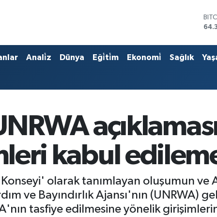
BIT
64.
DO
47,
EU
55,
anlar
Anali̇z
Dünya
Eği̇ti̇m
Ekonomi̇
Sağlık
Yaş
STE
64,
GRA
657
BİS
13.
NRWA açıklaması:
imleri kabul edilem
 Konseyi' olarak tanımlayan oluşumun ve A
 Yardım ve Bayındırlık Ajansı'nın (UNRWA) ge
ın tasfiye edilmesine yönelik girişimlerin s