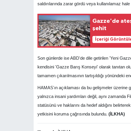
saldırılarında zarar gördü veya kullanılamaz hale
Gazze'de ateş
şehit
İçeriği Görüntül
Son günlerde ise ABD'de dile getirilen 'Yeni Ga
kendisini 'Gazze Barış Konseyi' olarak tanıtan o
tamamen çıkarılmasının tartışıldığı yönündeki endi
HAMAS'ın açıklaması da bu gelişmeler üzerine g
yalnızca insani yardımları değil, aynı zamanda Fili
statüsünü ve haklarını da hedef aldığını belirterek
yetkisini koruma çağrısında bulundu.
(İLKHA)