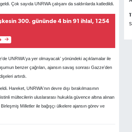
A
 geldi. Çok sayıda UNRWA çalışanı da saldırılarda katledildi.
1
kesin 300. gününde 4 bin 91 ihlal, 1254
S
e
zze'de UNRWA'ya yer olmayacak' yönündeki açıklamalar ile
luşumun benzer çağrıları, ajansın savaş sonrası Gazze'den
şeleri artırdı.
eldi. Hareket, UNRWA'nın devre dışı bırakılmasının
stinli mültecilerin uluslararası hukukla güvence altına alınan
 Birleşmiş Milletler ile bağışçı ülkelere ajansın görev ve