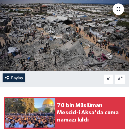
Yaşam
Anali̇z
Bi̇li̇m & Teknoloji̇
Dünya
Eği̇ti̇m
Paylaş
-
+
A
A
70 bin Müslüman
Mescid-i Aksa'da cuma
namazı kıldı