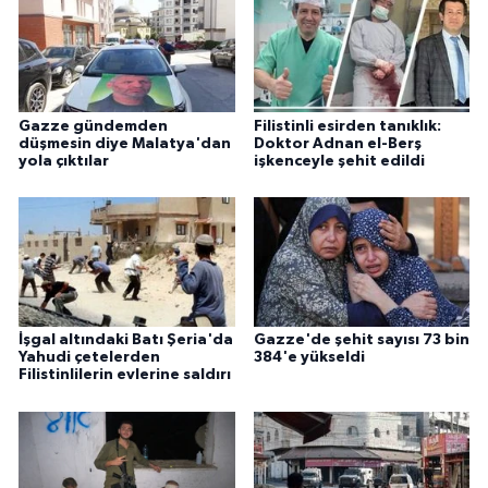
Gazze gündemden
Filistinli esirden tanıklık:
düşmesin diye Malatya'dan
Doktor Adnan el-Berş
yola çıktılar
işkenceyle şehit edildi
İşgal altındaki Batı Şeria'da
Gazze'de şehit sayısı 73 bin
Yahudi çetelerden
384'e yükseldi
Filistinlilerin evlerine saldırı