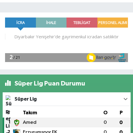
Süper Lig Puan Durumu
Süper Lig
#
Takım
O
P
1
Amed
0
0
2
Erzurumspor FK
0
0