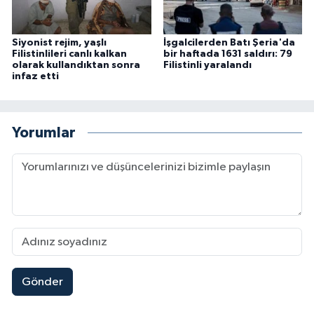
Siyonist rejim, yaşlı
İşgalcilerden Batı Şeria'da
Filistinlileri canlı kalkan
bir haftada 1631 saldırı: 79
olarak kullandıktan sonra
Filistinli yaralandı
infaz etti
Yorumlar
Gönder