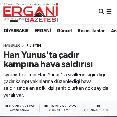
DİYARBAKIR
BİSMİL
Ergani Nöbetçi Eczaneler
DİYARBAKIR
ERGANİ
Güncel
Resmi İlanlar
Ana
BAĞLAR
ERGANİ
Ergani Hava Durumu
HABERLER
FILISTIN
Güncel
Ergani Trafik Yoğunluk Haritası
Han Yunus'ta çadır
Eği̇ti̇m
Süper Lig Puan Durumu ve Fikstür
kampına hava saldırısı
Resmi İlanlar
Tüm Manşetler
siyonist rejimin Han Yunus'ta sivillerin sığındığı
çadır kampı yakınlarına düzenlediği hava
Sağlık
Son Dakika Haberleri
saldırısında en az iki kişi şehit olurken çok sayıda
yaralı var.
Si̇yaset
Haber Arşivi
08.06.2026 - 11:50
08.06.2026 - 12:25
1 DK
YAYINLANMA
GÜNCELLEME
OKUNMA SÜRESI
Spor