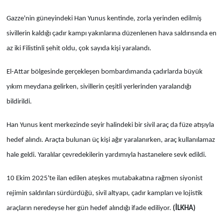
Gazze'nin güneyindeki Han Yunus kentinde, zorla yerinden edilmiş
sivillerin kaldığı çadır kampı yakınlarına düzenlenen hava saldırısında en
az iki Filistinli şehit oldu, çok sayıda kişi yaralandı.
El-Attar bölgesinde gerçekleşen bombardımanda çadırlarda büyük
yıkım meydana gelirken, sivillerin çeşitli yerlerinden yaralandığı
bildirildi.
Han Yunus kent merkezinde seyir halindeki bir sivil araç da füze atışıyla
hedef alındı. Araçta bulunan üç kişi ağır yaralanırken, araç kullanılamaz
hale geldi. Yaralılar çevredekilerin yardımıyla hastanelere sevk edildi.
10 Ekim 2025'te ilan edilen ateşkes mutabakatına rağmen siyonist
rejimin saldırıları sürdürdüğü, sivil altyapı, çadır kampları ve lojistik
araçların neredeyse her gün hedef alındığı ifade ediliyor.
(İLKHA)