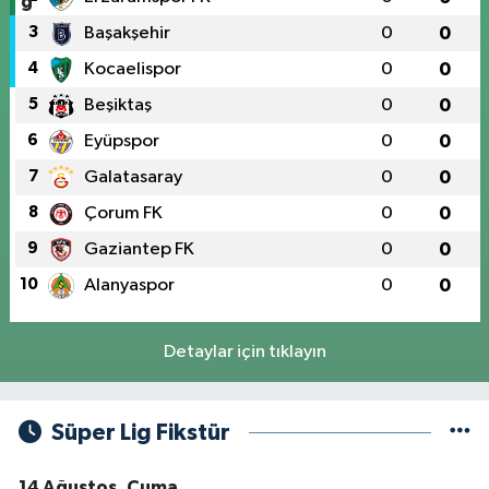
3
Başakşehir
0
0
4
Kocaelispor
0
0
5
Beşiktaş
0
0
6
Eyüpspor
0
0
7
Galatasaray
0
0
8
Çorum FK
0
0
9
Gaziantep FK
0
0
10
Alanyaspor
0
0
Detaylar için tıklayın
Süper Lig Fikstür
14 Ağustos, Cuma