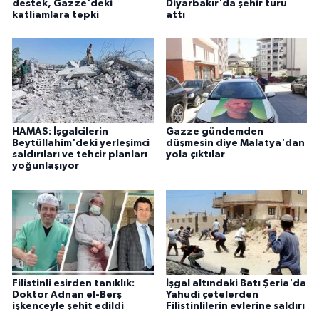
destek, Gazze'deki
Diyarbakır'da şehir turu
katliamlara tepki
attı
HAMAS: İşgalcilerin
Gazze gündemden
Beytüllahim'deki yerleşimci
düşmesin diye Malatya'dan
saldırıları ve tehcir planları
yola çıktılar
yoğunlaşıyor
Filistinli esirden tanıklık:
İşgal altındaki Batı Şeria'da
Doktor Adnan el-Berş
Yahudi çetelerden
işkenceyle şehit edildi
Filistinlilerin evlerine saldırı