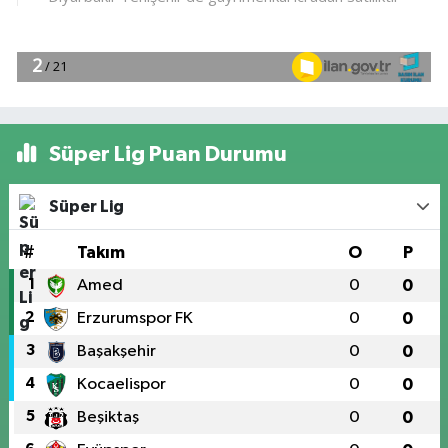
Süper Lig Puan Durumu
Süper Lig
#
Takım
O
P
1
Amed
0
0
2
Erzurumspor FK
0
0
3
Başakşehir
0
0
4
Kocaelispor
0
0
5
Beşiktaş
0
0