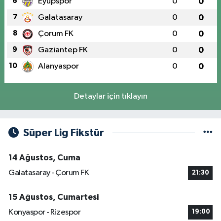
6
Eyüpspor
0
0
7
Galatasaray
0
0
8
Çorum FK
0
0
9
Gaziantep FK
0
0
10
Alanyaspor
0
0
Detaylar için tıklayın
Süper Lig Fikstür
14 Ağustos, Cuma
Galatasaray - Çorum FK
21:30
15 Ağustos, Cumartesi
Konyaspor - Rizespor
19:00