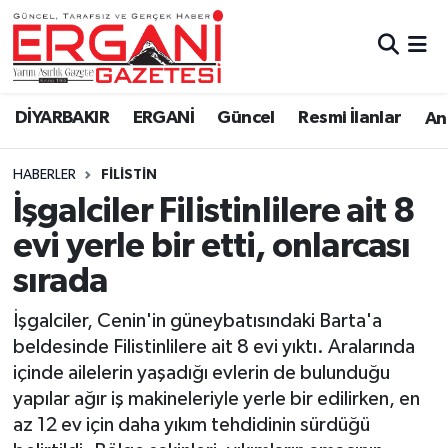
DİYARBAKIR
BİSMİL
Ergani Nöbetçi Eczaneler
DİYARBAKIR
ERGANİ
Güncel
Resmi İlanlar
Ana
BAĞLAR
ERGANİ
Ergani Hava Durumu
HABERLER
FILISTIN
Güncel
Ergani Trafik Yoğunluk Haritası
İşgalciler Filistinlilere ait 8
Eği̇ti̇m
Süper Lig Puan Durumu ve Fikstür
evi yerle bir etti, onlarcası
sırada
Resmi İlanlar
Tüm Manşetler
İşgalciler, Cenin'in güneybatısındaki Barta'a
Sağlık
Son Dakika Haberleri
beldesinde Filistinlilere ait 8 evi yıktı. Aralarında
içinde ailelerin yaşadığı evlerin de bulunduğu
Si̇yaset
Haber Arşivi
yapılar ağır iş makineleriyle yerle bir edilirken, en
az 12 ev için daha yıkım tehdidinin sürdüğü
Spor