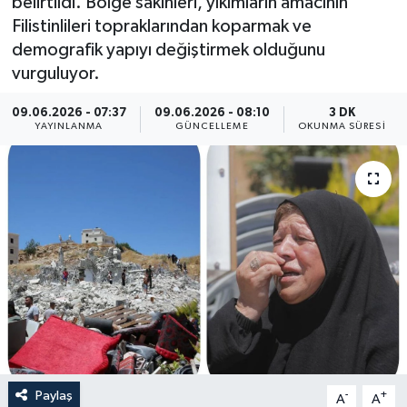
belirtildi. Bölge sakinleri, yıkımların amacının
Filistinlileri topraklarından koparmak ve
Yaşam
demografik yapıyı değiştirmek olduğunu
vurguluyor.
Anali̇z
09.06.2026 - 07:37
09.06.2026 - 08:10
3 DK
Bi̇li̇m & Teknoloji̇
YAYINLANMA
GÜNCELLEME
OKUNMA SÜRESI
Dünya
Eği̇ti̇m
Paylaş
-
+
A
A