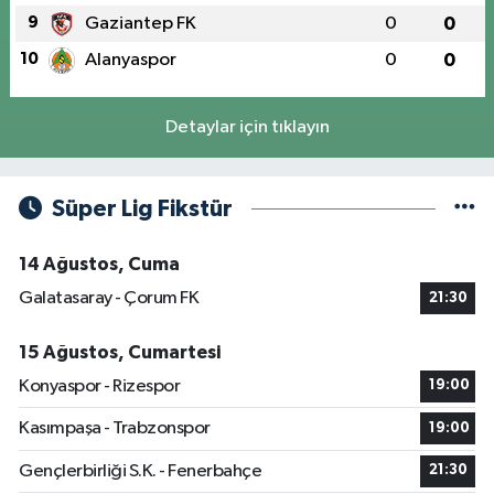
9
Gaziantep FK
0
0
10
Alanyaspor
0
0
Detaylar için tıklayın
Süper Lig Fikstür
14 Ağustos, Cuma
Galatasaray - Çorum FK
21:30
15 Ağustos, Cumartesi
Konyaspor - Rizespor
19:00
Kasımpaşa - Trabzonspor
19:00
Gençlerbirliği S.K. - Fenerbahçe
21:30