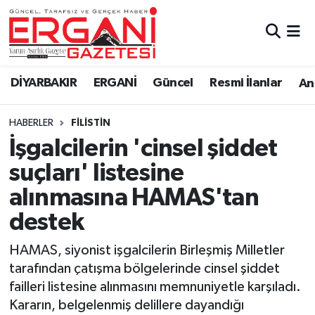
DİYARBAKIR
BİSMİL
Ergani Nöbetçi Eczaneler
DİYARBAKIR
ERGANİ
Güncel
Resmi İlanlar
Ana
BAĞLAR
ERGANİ
Ergani Hava Durumu
HABERLER
FILISTIN
Güncel
Ergani Trafik Yoğunluk Haritası
İşgalcilerin 'cinsel şiddet
Eği̇ti̇m
Süper Lig Puan Durumu ve Fikstür
suçları' listesine
alınmasına HAMAS'tan
Resmi İlanlar
Tüm Manşetler
destek
Sağlık
Son Dakika Haberleri
HAMAS, siyonist işgalcilerin Birleşmiş Milletler
tarafından çatışma bölgelerinde cinsel şiddet
Si̇yaset
Haber Arşivi
failleri listesine alınmasını memnuniyetle karşıladı.
Kararın, belgelenmiş delillere dayandığı
Spor