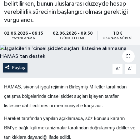
belirtilirken, bunun uluslararası düzeyde hesap
Yaşam
verebilirlik sürecinin başlangıcı olması gerektiği
vurgulandı.
Anali̇z
02.06.2026 - 09:15
02.06.2026 - 09:50
1 DK
YAYINLANMA
GÜNCELLEME
OKUNMA SÜRESI
Bi̇li̇m & Teknoloji̇
Dünya
Paylaş
-
+
A
A
Eği̇ti̇m
HAMAS, siyonist işgal rejiminin Birleşmiş Milletler tarafından
çatışma bölgelerinde cinsel şiddet suçları işleyen taraflar
listesine dahil edilmesini memnuniyetle karşıladı.
Hareket tarafından yapılan açıklamada, söz konusu kararın
BM'ye bağlı ilgili mekanizmalar tarafından doğrulanmış deliller ve
tanıklıklara dayandığı ifade edildi.