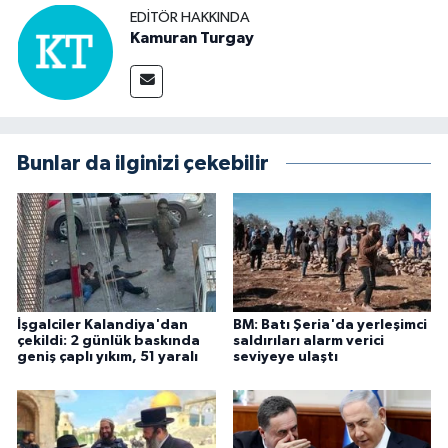
EDITÖR HAKKINDA
Kamuran Turgay
Bunlar da ilginizi çekebilir
İşgalciler Kalandiya'dan
BM: Batı Şeria'da yerleşimci
çekildi: 2 günlük baskında
saldırıları alarm verici
geniş çaplı yıkım, 51 yaralı
seviyeye ulaştı