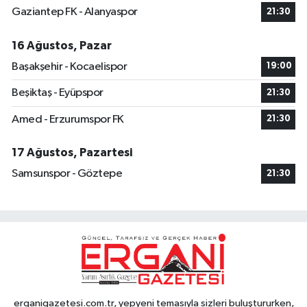
Gaziantep FK - Alanyaspor
21:30
16 Ağustos, Pazar
Başakşehir - Kocaelispor
19:00
Beşiktaş - Eyüpspor
21:30
Amed - Erzurumspor FK
21:30
17 Ağustos, Pazartesi
Samsunspor - Göztepe
21:30
erganigazetesi.com.tr, yepyeni temasıyla sizleri buluştururken,