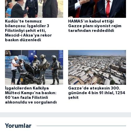
Kudüs'te temmuz
HAMAS'ın kabul ettiği
bilançosu: İşgalciler 3
Gazze planı siyonist rejim
Filistinliyi şehit etti,
tarafından reddedildi
Mescid-i Aksa'ya rekor
baskın düzenledi
İşgalcilerden Kalkilya
Gazze'de ateşkesin 300.
Mülteci Kampı'na baskın:
gününde 4 bin 91 ihlal, 1254
60'tan fazla Filistinli
şehit
alıkonuldu ve sorgulandı
Yorumlar