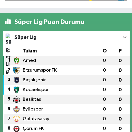
Süper Lig Puan Durumu
Süper Lig
#
Takım
O
P
1
Amed
0
0
2
Erzurumspor FK
0
0
3
Başakşehir
0
0
4
Kocaelispor
0
0
5
Beşiktaş
0
0
6
Eyüpspor
0
0
7
Galatasaray
0
0
8
Çorum FK
0
0