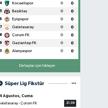
4
Kocaelispor
0
0
5
Beşiktaş
0
0
6
Eyüpspor
0
0
7
Galatasaray
0
0
8
Çorum FK
0
0
9
Gaziantep FK
0
0
0
Alanyaspor
0
0
Detaylar için tıklayın
Süper Lig Fikstür
4 Ağustos, Cuma
alatasaray - Çorum FK
21:30