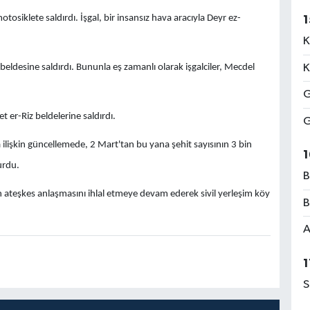
tosiklete saldırdı. İşgal, bir insansız hava aracıyla Deyr ez-
1
K
beldesine saldırdı. Bununla eş zamanlı olarak işgalciler, Mecdel
K
G
et er-Riz beldelerine saldırdı.
G
a ilişkin güncellemede, 2 Mart'tan bu yana şehit sayısının 3 bin
1
urdu.
B
n ateşkes anlaşmasını ihlal etmeye devam ederek sivil yerleşim köy
B
A
1
S