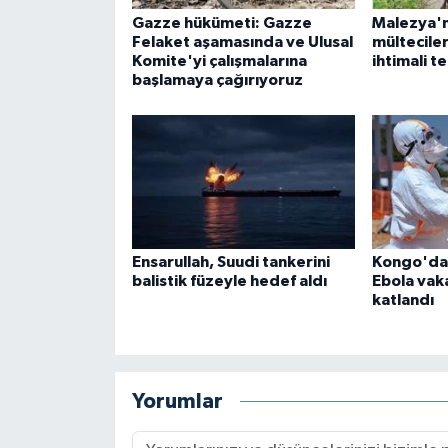
Gazze hükümeti: Gazze
Malezya'n
Felaket aşamasında ve Ulusal
mültecile
Komite'yi çalışmalarına
ihtimali t
başlamaya çağırıyoruz
Ensarullah, Suudi tankerini
Kongo'dak
balistik füzeyle hedef aldı
Ebola vaka
katlandı
Yorumlar