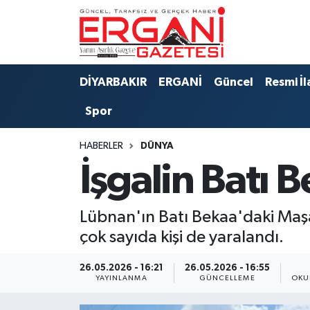
DİYARBAKIR
BİSMİL
Ergani Nöbetçi Eczaneler
DİYARBAKIR
ERGANİ
Güncel
Resmi İl
BAĞLAR
ERGANİ
Ergani Hava Durumu
Spor
Güncel
Ergani Trafik Yoğunluk Haritası
HABERLER
DÜNYA
Eği̇ti̇m
Süper Lig Puan Durumu ve Fikstür
İşgalin Batı B
Resmi İlanlar
Tüm Manşetler
Lübnan'ın Batı Bekaa'daki Maşar
Sağlık
Son Dakika Haberleri
çok sayıda kişi de yaralandı.
Si̇yaset
Haber Arşivi
26.05.2026 - 16:21
26.05.2026 - 16:55
YAYINLANMA
GÜNCELLEME
OKU
Spor