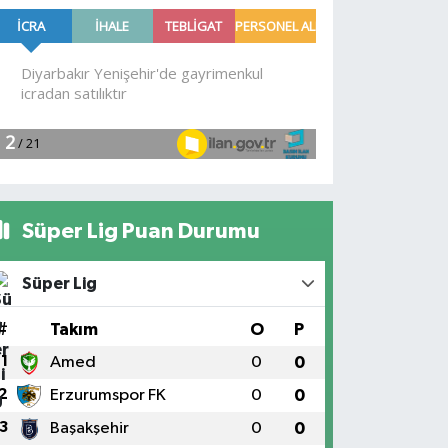
Süper Lig Puan Durumu
Süper Lig
#
Takım
O
P
1
Amed
0
0
2
Erzurumspor FK
0
0
3
Başakşehir
0
0