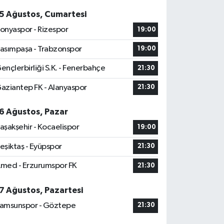
5 Ağustos, Cumartesi
onyaspor - Rizespor
19:00
asımpaşa - Trabzonspor
19:00
ençlerbirliği S.K. - Fenerbahçe
21:30
aziantep FK - Alanyaspor
21:30
6 Ağustos, Pazar
aşakşehir - Kocaelispor
19:00
eşiktaş - Eyüpspor
21:30
med - Erzurumspor FK
21:30
7 Ağustos, Pazartesi
amsunspor - Göztepe
21:30