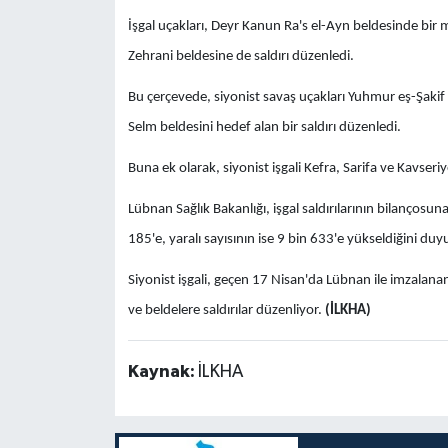
İşgal uçakları, Deyr Kanun Ra's el-Ayn beldesinde bir mo
Zehrani beldesine de saldırı düzenledi.
Bu çerçevede, siyonist savaş uçakları Yuhmur eş-Şakif 
Selm beldesini hedef alan bir saldırı düzenledi.
Buna ek olarak, siyonist işgali Kefra, Sarifa ve Kavseriy
Lübnan Sağlık Bakanlığı, işgal saldırılarının bilançosun
185'e, yaralı sayısının ise 9 bin 633'e yükseldiğini duy
Siyonist işgali, geçen 17 Nisan'da Lübnan ile imzalana
ve beldelere saldırılar düzenliyor.
(İLKHA)
Kaynak:
İLKHA