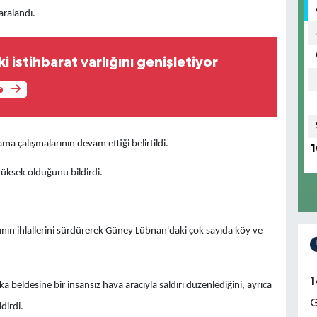
yaralandı.
 istihbarat varlığını genişletiyor
e
ama çalışmalarının devam ettiği belirtildi.
1
üksek olduğunu bildirdi.
nın ihlallerini sürdürerek Güney Lübnan'daki çok sayıda köy ve
1
 beldesine bir insansız hava aracıyla saldırı düzenlediğini, ayrıca
G
dirdi.