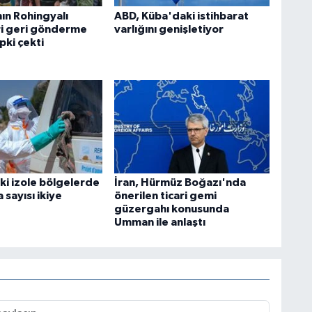
ın Rohingyalı
ABD, Küba'daki istihbarat
ri geri gönderme
varlığını genişletiyor
epki çekti
i izole bölgelerde
İran, Hürmüz Boğazı'nda
 sayısı ikiye
önerilen ticari gemi
güzergahı konusunda
Umman ile anlaştı