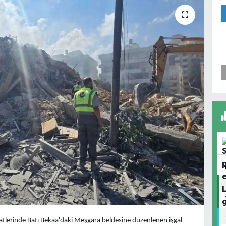
aatlerinde Batı Bekaa'daki Meşgara beldesine düzenlenen işgal