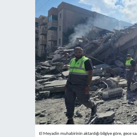
Yaşam
Anali̇z
Bi̇li̇m & Teknoloji̇
Dünya
Eği̇ti̇m
El Meyadin muhabirinin aktardığı bilgiye göre, gece s