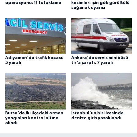
operasyonu: 11 tutuklama
kesimleri için gök gürültülü
sağanak uyarısı
Adıyaman'da trafik kazası:
Ankara'da servis minibüsü
5 yaralı
tır'a çarptı: 7 yaralı
Bursa'da iki ilçedeki orman
İstanbul'un bir ilçesinde
yangınları kontrol altına
denize giriş yasaklandı
alındı