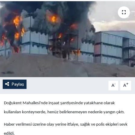
Yaşam
Anali̇z
Bi̇li̇m & Teknoloji̇
Dünya
Eği̇ti̇m
Paylaş
-
+
A
A
Doğukent Mahallesi'nde inşaat şantiyesinde yatakhane olarak
kullanılan konteynerde, henüz belirlenemeyen nedenle yangın çıktı.
Haber verilmesi üzerine olay yerine itfaiye, sağlık ve polis ekipleri sevk
edildi.