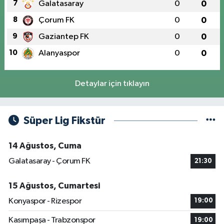
7
Galatasaray
0
0
8
Çorum FK
0
0
9
Gaziantep FK
0
0
10
Alanyaspor
0
0
Detaylar için tıklayın
Süper Lig Fikstür
14 Ağustos, Cuma
Galatasaray - Çorum FK
21:30
15 Ağustos, Cumartesi
Konyaspor - Rizespor
19:00
Kasımpaşa - Trabzonspor
19:00