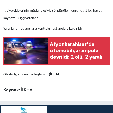
İtfaiye ekiplerinin müdahalesiyle söndürülen yangında 1 işçi hayatını
kaybetti, 7 işçi yaralandı.
Yaralılar ambulanslarla kentteki hastanelere kaldırıldı.
Afyonkarahisar'da
otomobil şarampole
devrildi: 2 ölü, 2 yaralı
Olayla ilgili inceleme başlatıldı.
(İLKHA)
Kaynak:
İLKHA