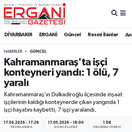
DİYARBAKIR
BİSMİL
Ergani Nöbetçi Eczaneler
DİYARBAKIR
ERGANİ
Güncel
Resmi İlanlar
Ana
BAĞLAR
ERGANİ
Ergani Hava Durumu
HABERLER
GÜNCEL
Güncel
Ergani Trafik Yoğunluk Haritası
Kahramanmaraş'ta işçi
Eği̇ti̇m
Süper Lig Puan Durumu ve Fikstür
konteyneri yandı: 1 ölü, 7
yaralı
Resmi İlanlar
Tüm Manşetler
Kahramanmaraş'ın Dulkadiroğlu ilçesinde inşaat
Sağlık
Son Dakika Haberleri
işçilerinin kaldığı konteynerde çıkan yangında 1
işçi hayatını kaybetti, 7 işçi yaralandı.
Si̇yaset
Haber Arşivi
17.05.2026 - 17:26
17.05.2026 - 18:00
1 DK
Spor
YAYINLANMA
GÜNCELLEME
OKUNMA SÜRESI