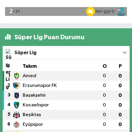
Süper Lig Puan Durumu
Süper Lig
#
Takım
O
P
1
Amed
0
0
2
Erzurumspor FK
0
0
3
Başakşehir
0
0
4
Kocaelispor
0
0
5
Beşiktaş
0
0
6
Eyüpspor
0
0