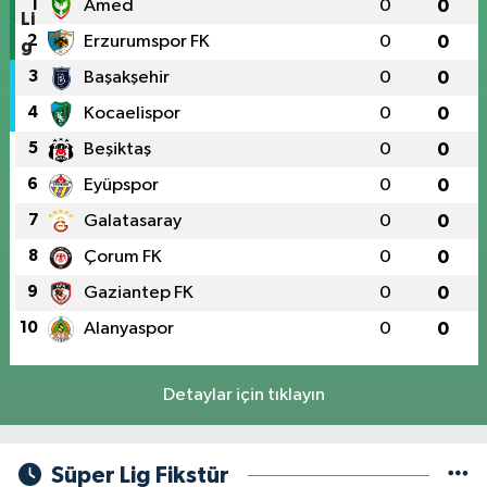
1
Amed
0
0
2
Erzurumspor FK
0
0
3
Başakşehir
0
0
4
Kocaelispor
0
0
5
Beşiktaş
0
0
6
Eyüpspor
0
0
7
Galatasaray
0
0
8
Çorum FK
0
0
9
Gaziantep FK
0
0
10
Alanyaspor
0
0
Detaylar için tıklayın
Süper Lig Fikstür