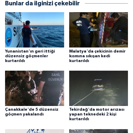
Bunlar da ilginizi çekebilir
Yunanistan'ın geri ittiği
Malatya'da çekicinin demir
düzensiz göçmenler
kısmına sıkışan kedi
kurtarıldı
kurtarıldı
Çanakkale'de 5 düzensiz
Tekirdağ'da motor arızası
göçmen yakalandı
yapan teknedeki 2 kişi
kurtarıldı