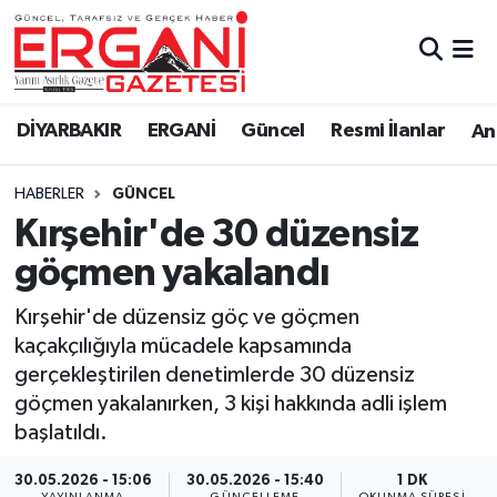
DİYARBAKIR
BİSMİL
Ergani Nöbetçi Eczaneler
DİYARBAKIR
ERGANİ
Güncel
Resmi İlanlar
Ana
BAĞLAR
ERGANİ
Ergani Hava Durumu
HABERLER
GÜNCEL
Güncel
Ergani Trafik Yoğunluk Haritası
Kırşehir'de 30 düzensiz
Eği̇ti̇m
Süper Lig Puan Durumu ve Fikstür
göçmen yakalandı
Resmi İlanlar
Tüm Manşetler
Kırşehir'de düzensiz göç ve göçmen
kaçakçılığıyla mücadele kapsamında
Sağlık
Son Dakika Haberleri
gerçekleştirilen denetimlerde 30 düzensiz
göçmen yakalanırken, 3 kişi hakkında adli işlem
Si̇yaset
Haber Arşivi
başlatıldı.
Spor
30.05.2026 - 15:06
30.05.2026 - 15:40
1 DK
YAYINLANMA
GÜNCELLEME
OKUNMA SÜRESI