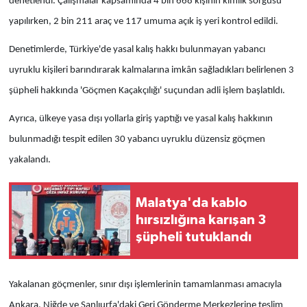
denetlendi. Çalışmalar kapsamında 4 bin 668 kişinin kimlik sorgusu
yapılırken, 2 bin 211 araç ve 117 umuma açık iş yeri kontrol edildi.
Denetimlerde, Türkiye'de yasal kalış hakkı bulunmayan yabancı
uyruklu kişileri barındırarak kalmalarına imkân sağladıkları belirlenen 3
şüpheli hakkında 'Göçmen Kaçakçılığı' suçundan adli işlem başlatıldı.
Ayrıca, ülkeye yasa dışı yollarla giriş yaptığı ve yasal kalış hakkının
bulunmadığı tespit edilen 30 yabancı uyruklu düzensiz göçmen
yakalandı.
Malatya'da kablo
hırsızlığına karışan 3
şüpheli tutuklandı
Yakalanan göçmenler, sınır dışı işlemlerinin tamamlanması amacıyla
Ankara, Niğde ve Şanlıurfa'daki Geri Gönderme Merkezlerine teslim