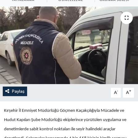
Yaşam
Anali̇z
Bi̇li̇m & Teknoloji̇
Dünya
Eği̇ti̇m
Paylaş
-
+
A
A
Kırşehir İl Emniyet Müdürlüğü Göçmen Kaçakçılığıyla Mücadele ve
Hudut Kapıları Şube Müdürlüğü ekiplerince yürütülen uygulama ve
denetimlerde sabit kontrol noktaları ile seyir halindeki araçlar