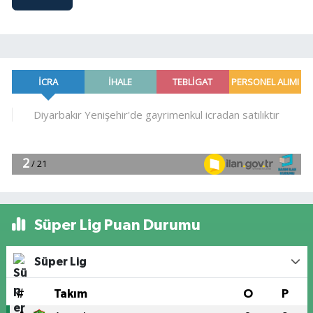
Süper Lig Puan Durumu
Süper Lig
#
Takım
O
P