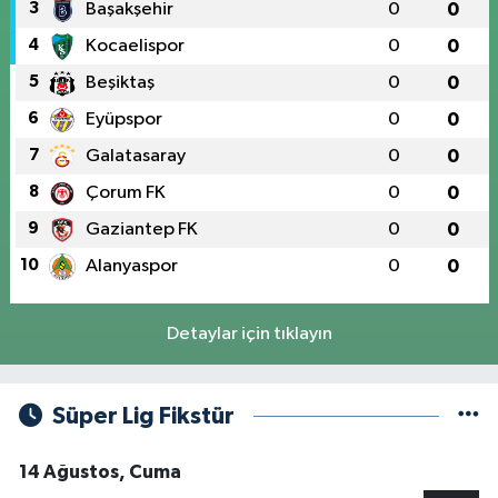
3
Başakşehir
0
0
4
Kocaelispor
0
0
5
Beşiktaş
0
0
6
Eyüpspor
0
0
7
Galatasaray
0
0
8
Çorum FK
0
0
9
Gaziantep FK
0
0
10
Alanyaspor
0
0
Detaylar için tıklayın
Süper Lig Fikstür
14 Ağustos, Cuma