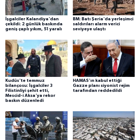
İşgalciler Kalandiya'dan
BM: Batı Şeria'da yerleşimci
çekildi: 2 günlük baskında
saldırıları alarm verici
geniş çaplı yıkım, 51 yaralı
seviyeye ulaştı
Kudüs'te temmuz
HAMAS'ın kabul ettiği
bilançosu: İşgalciler 3
Gazze planı siyonist rejim
Filistinliyi şehit etti,
tarafından reddedildi
Mescid-i Aksa'ya rekor
baskın düzenledi