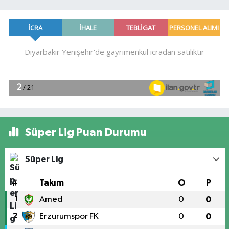
Süper Lig Puan Durumu
Süper Lig
#
Takım
O
P
1
Amed
0
0
2
Erzurumspor FK
0
0