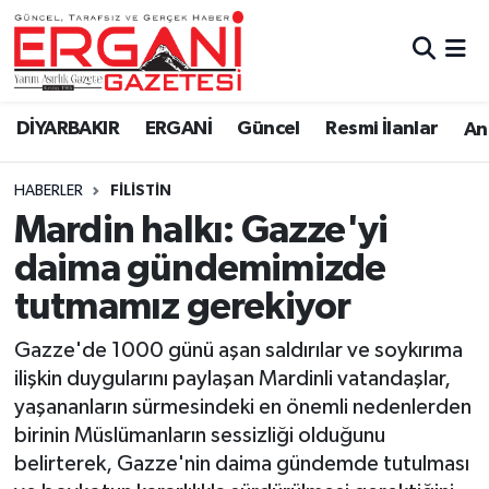
DİYARBAKIR
BİSMİL
Ergani Nöbetçi Eczaneler
DİYARBAKIR
ERGANİ
Güncel
Resmi İlanlar
Ana
BAĞLAR
ERGANİ
Ergani Hava Durumu
HABERLER
FILISTIN
Güncel
Ergani Trafik Yoğunluk Haritası
Mardin halkı: Gazze'yi
Eği̇ti̇m
Süper Lig Puan Durumu ve Fikstür
daima gündemimizde
tutmamız gerekiyor
Resmi İlanlar
Tüm Manşetler
Gazze'de 1000 günü aşan saldırılar ve soykırıma
Sağlık
Son Dakika Haberleri
ilişkin duygularını paylaşan Mardinli vatandaşlar,
yaşananların sürmesindeki en önemli nedenlerden
Si̇yaset
Haber Arşivi
birinin Müslümanların sessizliği olduğunu
belirterek, Gazze'nin daima gündemde tutulması
Spor