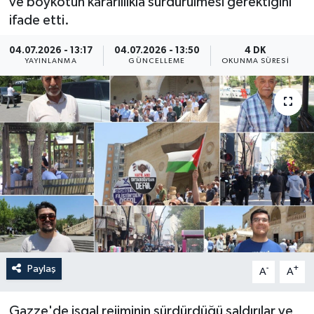
ve boykotun kararlılıkla sürdürülmesi gerektiğini
ifade etti.
Yaşam
04.07.2026 - 13:17
04.07.2026 - 13:50
4 DK
Anali̇z
YAYINLANMA
GÜNCELLEME
OKUNMA SÜRESI
Bi̇li̇m & Teknoloji̇
Dünya
Eği̇ti̇m
Paylaş
-
+
A
A
Gazze'de işgal rejiminin sürdürdüğü saldırılar ve