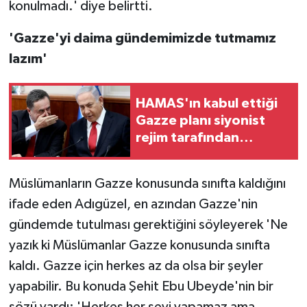
konulmadı.' diye belirtti.
'Gazze'yi daima gündemimizde tutmamız
lazım'
HAMAS'ın kabul ettiği
Gazze planı siyonist
rejim tarafından
reddedildi
Müslümanların Gazze konusunda sınıfta kaldığını
ifade eden Adıgüzel, en azından Gazze'nin
gündemde tutulması gerektiğini söyleyerek 'Ne
yazık ki Müslümanlar Gazze konusunda sınıfta
kaldı. Gazze için herkes az da olsa bir şeyler
yapabilir. Bu konuda Şehit Ebu Ubeyde'nin bir
sözü vardı: 'Herkes her şeyi yapamaz ama