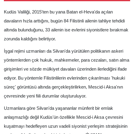
Kudüs Valiliği, 2015'ten bu yana Batan el-Heva'da açılan
davaların hızla arttığını, bugün 84 Filistinli ailenin tahliye tehdidi
altında bulunduğunu, 33 ailenin ise evlerini siyonistlere bırakmak
zorunda kaldığını belirtiyor.
İşgal rejimi uzmanları da Silvan'da yürütülen politikanın askeri
yöntemlerden çok hukuk, mahkemeler, para cezaları, satın alma
girişimleri ve sözde mülkiyet davaları üzerinden ilerlediğini ifade
ediyor. Bu yöntemle Filistinlilerin evlerinden çıkarılması 'hukuki
süreç' görüntüsü altında gerçekleştirilirken, Mescid-i Aksa'nın
çevresinde yeni fiili durumlar oluşturuluyor.
Uzmanlara göre Silvan'da yaşananlar münferit bir emlak
anlaşmazlığı değil Kudüs'ün özellikle Mescid-i Aksa çevresini
kuşatmayı hedefleyen uzun vadeli siyonist yerleşim stratejisinin