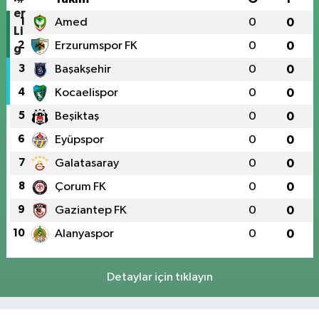
1
Amed
0
0
2
Erzurumspor FK
0
0
3
Başakşehir
0
0
4
Kocaelispor
0
0
5
Beşiktaş
0
0
6
Eyüpspor
0
0
7
Galatasaray
0
0
8
Çorum FK
0
0
9
Gaziantep FK
0
0
10
Alanyaspor
0
0
Detaylar için tıklayın