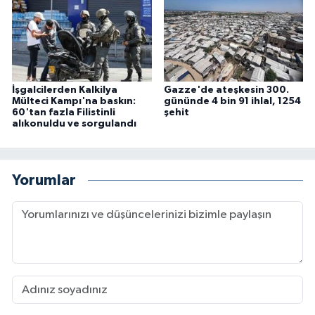
İşgalcilerden Kalkilya
Gazze'de ateşkesin 300.
Mülteci Kampı'na baskın:
gününde 4 bin 91 ihlal, 1254
60'tan fazla Filistinli
şehit
alıkonuldu ve sorgulandı
Yorumlar