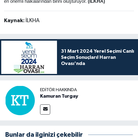
en önemli halkalarından birini oluşturuyor.
(İLKHA)
Kaynak:
İLKHA
31 Mart 2024 Yerel Seçimi Canlı
Seçim Sonuçları! Harran
Ovası'nda
EDITÖR HAKKINDA
Kamuran Turgay
Bunlar da ilginizi çekebilir