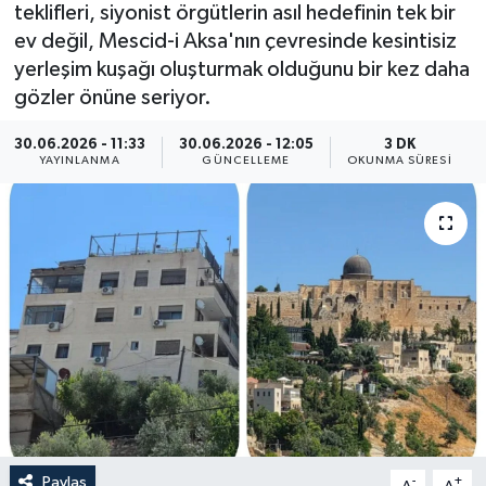
teklifleri, siyonist örgütlerin asıl hedefinin tek bir
Yaşam
ev değil, Mescid-i Aksa'nın çevresinde kesintisiz
yerleşim kuşağı oluşturmak olduğunu bir kez daha
Anali̇z
gözler önüne seriyor.
30.06.2026 - 11:33
30.06.2026 - 12:05
3 DK
Bi̇li̇m & Teknoloji̇
YAYINLANMA
GÜNCELLEME
OKUNMA SÜRESI
Dünya
Eği̇ti̇m
Paylaş
-
+