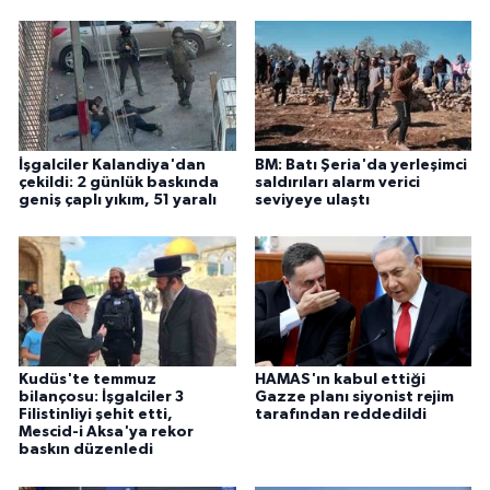
İşgalciler Kalandiya'dan
BM: Batı Şeria'da yerleşimci
çekildi: 2 günlük baskında
saldırıları alarm verici
geniş çaplı yıkım, 51 yaralı
seviyeye ulaştı
Kudüs'te temmuz
HAMAS'ın kabul ettiği
bilançosu: İşgalciler 3
Gazze planı siyonist rejim
Filistinliyi şehit etti,
tarafından reddedildi
Mescid-i Aksa'ya rekor
baskın düzenledi