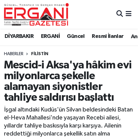
DİYARBAKIR
BİSMİL
Ergani Nöbetçi Eczaneler
DİYARBAKIR
ERGANİ
Güncel
Resmi İlanlar
Ana
BAĞLAR
ERGANİ
Ergani Hava Durumu
HABERLER
FILISTIN
Güncel
Ergani Trafik Yoğunluk Haritası
Mescid-i Aksa'ya hâkim evi
Eği̇ti̇m
Süper Lig Puan Durumu ve Fikstür
milyonlarca şekelle
alamayan siyonistler
Resmi İlanlar
Tüm Manşetler
tahliye saldırısı başlattı
Sağlık
Son Dakika Haberleri
İşgal altındaki Kudüs'ün Silvan beldesindeki Batan
el-Heva Mahallesi'nde yaşayan Recebi ailesi,
Si̇yaset
Haber Arşivi
yıllardır tahliye baskısıyla karşı karşıya. Ailenin
reddettiği milyonlarca şekellik satın alma
Spor