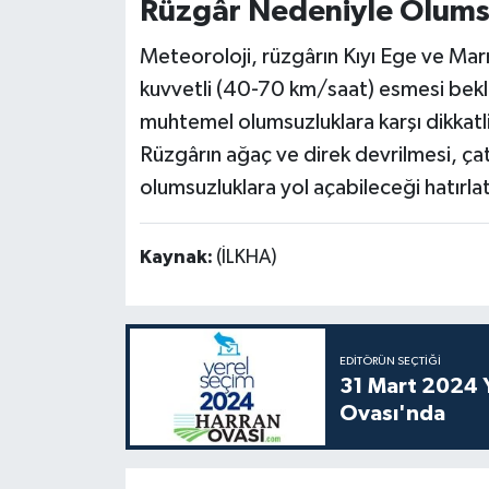
Rüzgâr Nedeniyle Olumsu
Meteoroloji, rüzgârın Kıyı Ege ve Mar
kuvvetli (40-70 km/saat) esmesi bek
muhtemel olumsuzluklara karşı dikkatli
Rüzgârın ağaç ve direk devrilmesi, ça
olumsuzluklara yol açabileceği hatırlat
Kaynak:
(İLKHA)
EDITÖRÜN SEÇTIĞI
31 Mart 2024 Y
Ovası'nda