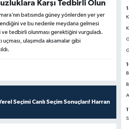
zluklara Karşı Tedbirli Olun
1
mara’nın batısında güney yönlerden yer yer
K
lendiğini ve bu nedenle meydana gelmesi
K
 ve tedbirli olunması gerektiğini vurguladı.
G
tı uçması, ulaşımda aksamalar gibi
ıldı.
G
1
B
B
A
erel Seçimi Canlı Seçim Sonuçları! Harran
1
S