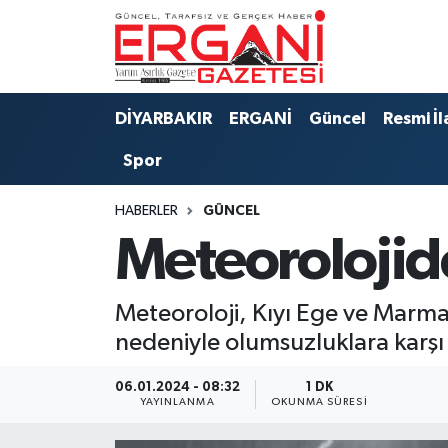
DİYARBAKIR
BİSMİL
Ergani Nöbetçi Eczaneler
DİYARBAKIR
ERGANİ
Güncel
Resmi İl
BAĞLAR
ERGANİ
Ergani Hava Durumu
Spor
Güncel
Ergani Trafik Yoğunluk Haritası
HABERLER
GÜNCEL
Eği̇ti̇m
Süper Lig Puan Durumu ve Fikstür
Meteorolojid
Resmi İlanlar
Tüm Manşetler
Meteoroloji, Kıyı Ege ve Marma
Sağlık
Son Dakika Haberleri
nedeniyle olumsuzluklara karşı
Si̇yaset
Haber Arşivi
06.01.2024 - 08:32
1 DK
YAYINLANMA
OKUNMA SÜRESI
Spor