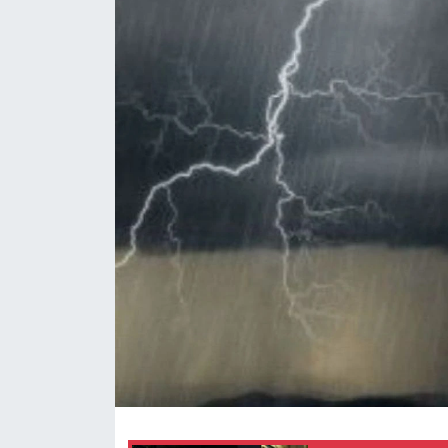
Yaşam
Anali̇z
Bi̇li̇m & Teknoloji̇
Dünya
Eği̇ti̇m