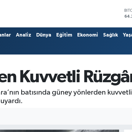
BIT
64.
DO
47,
EU
anlar
Anali̇z
Dünya
Eği̇ti̇m
Ekonomi̇
Sağlık
Yaş
55,
STE
64,
GRA
651
BİS
en Kuvvetli Rüzgâr
13.
ra’nın batısında güney yönlerden kuvvetl
 uyardı.