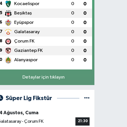
4
Kocaelispor
0
0
5
Beşiktaş
0
0
6
Eyüpspor
0
0
7
Galatasaray
0
0
8
Çorum FK
0
0
9
Gaziantep FK
0
0
0
Alanyaspor
0
0
Detaylar için tıklayın
Süper Lig Fikstür
4 Ağustos, Cuma
alatasaray - Çorum FK
21:30