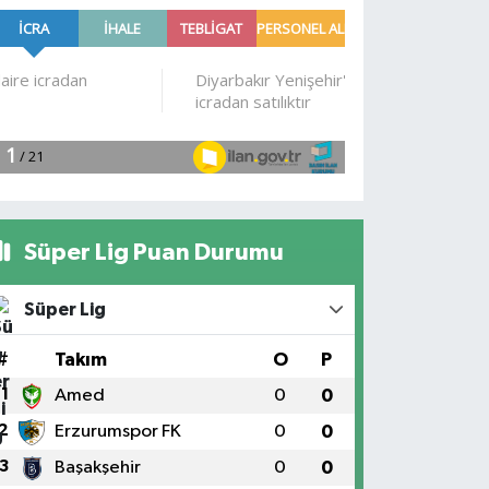
Süper Lig Puan Durumu
Süper Lig
#
Takım
O
P
1
Amed
0
0
2
Erzurumspor FK
0
0
3
Başakşehir
0
0