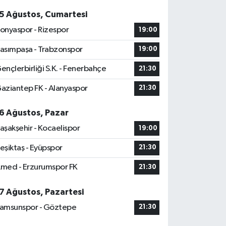
5 Ağustos, Cumartesi
onyaspor - Rizespor
19:00
asımpaşa - Trabzonspor
19:00
ençlerbirliği S.K. - Fenerbahçe
21:30
aziantep FK - Alanyaspor
21:30
6 Ağustos, Pazar
aşakşehir - Kocaelispor
19:00
eşiktaş - Eyüpspor
21:30
med - Erzurumspor FK
21:30
7 Ağustos, Pazartesi
amsunspor - Göztepe
21:30