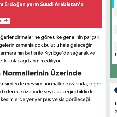
 Erdoğan yarın Suudi Arabistan'a
e
erlendirmelerine göre ülke genelinin parçalı
lgelerin zamanla çok bulutlu hale geleceğini
mara’nın batısı ile Kıyı Ege’de sağanak ve
1
tkili olacağı tahmin ediliyor.
m Normallerinin Üzerinde
 kesimlerde mevsim normalleri civarında, diğer
a 6 derece üzerinde seyredeceğini bildirdi.
kesimlerde yer yer pus ve sis görüleceği
1
G