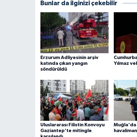
Bunlar da ilginizi çekebilir
Erzurum Adliyesinin arşiv
Cumhurba
katında çıkan yangın
Yılmaz ve
söndürüldü
Uluslararası Filistin Konvoyu
Muğla'da 
Gaziantep'te mitingle
havaliman
karşılandı