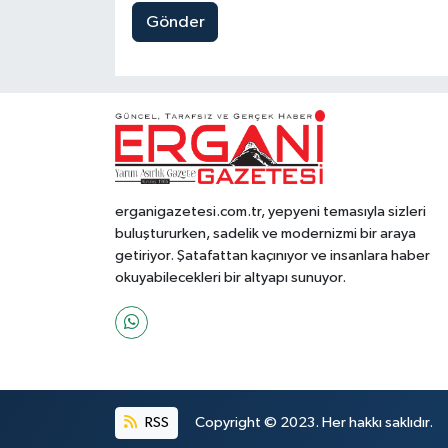
Gönder
erganigazetesi.com.tr, yepyeni temasıyla sizleri
buluştururken, sadelik ve modernizmi bir araya
getiriyor. Şatafattan kaçınıyor ve insanlara haber
okuyabilecekleri bir altyapı sunuyor.
RSS
Copyright © 2023. Her hakkı saklıdır.