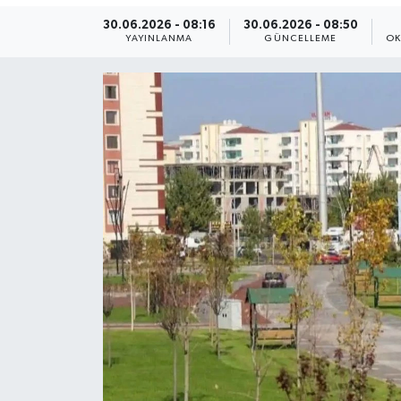
30.06.2026 - 08:16
30.06.2026 - 08:50
Yaşam
YAYINLANMA
GÜNCELLEME
OK
Anali̇z
Bi̇li̇m & Teknoloji̇
Dünya
Eği̇ti̇m