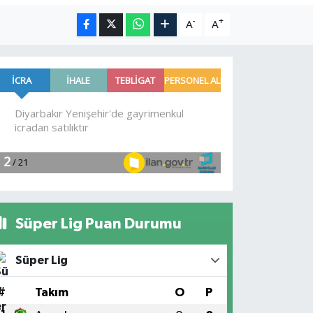
-
+
A
A
Süper Lig Puan Durumu
Süper Lig
#
Takım
O
P