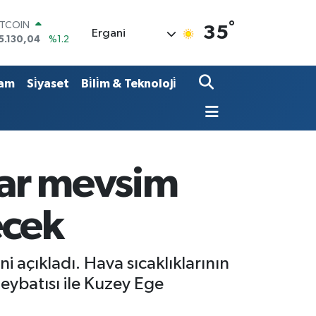
°
ITCOIN
35
Ergani
5.130,04
%1.2
OLAR
7,7106
%0.17
URO
am
Si̇yaset
Bi̇li̇m & Teknoloji̇
5,1652
%0.27
TERLİN
4,4046
%0.35
RAM ALTIN
618.49
%2.12
İST100
lar mevsim
3.773
%-19
ecek
açıkladı. Hava sıcaklıklarının
ybatısı ile Kuzey Ege