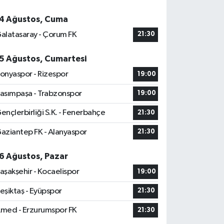
4 Ağustos, Cuma
alatasaray - Çorum FK
21:30
5 Ağustos, Cumartesi
onyaspor - Rizespor
19:00
asımpaşa - Trabzonspor
19:00
ençlerbirliği S.K. - Fenerbahçe
21:30
aziantep FK - Alanyaspor
21:30
6 Ağustos, Pazar
aşakşehir - Kocaelispor
19:00
eşiktaş - Eyüpspor
21:30
med - Erzurumspor FK
21:30