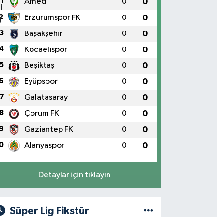
1
Amed
0
0
2
Erzurumspor FK
0
0
3
Başakşehir
0
0
4
Kocaelispor
0
0
5
Beşiktaş
0
0
6
Eyüpspor
0
0
7
Galatasaray
0
0
8
Çorum FK
0
0
9
Gaziantep FK
0
0
0
Alanyaspor
0
0
Detaylar için tıklayın
Süper Lig Fikstür