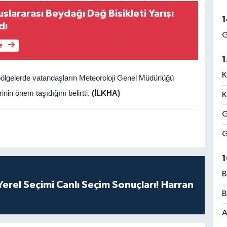
slararası Beydağı Dağ Bisikleti Yarışı
1
dı
G
e
1
K
ağı bölgelerde vatandaşların Meteoroloji Genel Müdürlüğü
inin önem taşıdığını belirtti.
(İLKHA)
K
G
G
1
B
erel Seçimi Canlı Seçim Sonuçları! Harran
B
A