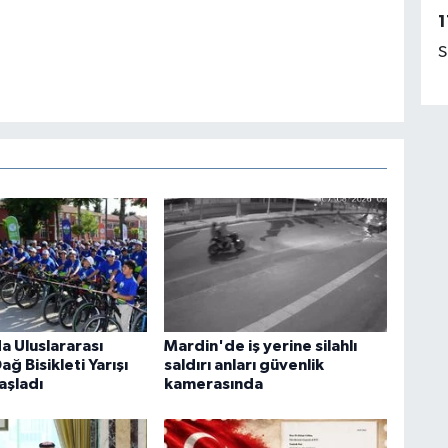
1
S
a Uluslararası
Mardin'de iş yerine silahlı
ğ Bisikleti Yarışı
saldırı anları güvenlik
aşladı
kamerasında