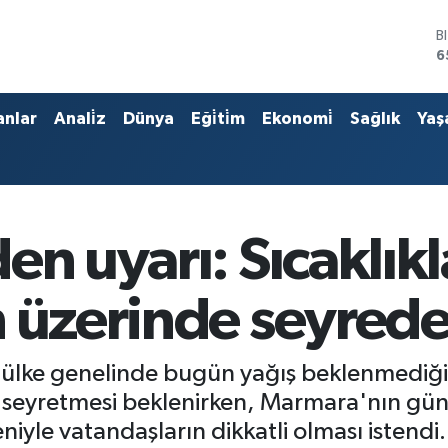
B
6
D
4
E
anlar
Anali̇z
Dünya
Eği̇ti̇m
Ekonomi̇
Sağlık
Yaş
5
S
6
G
6
B
en uyarı: Sıcaklık
1
n üzerinde seyred
lke genelinde bugün yağış beklenmediğini 
 seyretmesi beklenirken, Marmara'nın güne
niyle vatandaşların dikkatli olması istendi.