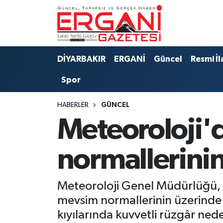
DİYARBAKIR
BİSMİL
Ergani Nöbetçi Eczaneler
DİYARBAKIR
ERGANİ
Güncel
Resmi İl
BAĞLAR
ERGANİ
Ergani Hava Durumu
Spor
Güncel
Ergani Trafik Yoğunluk Haritası
HABERLER
GÜNCEL
Eği̇ti̇m
Süper Lig Puan Durumu ve Fikstür
Meteoroloji'd
Resmi İlanlar
Tüm Manşetler
normallerini
Sağlık
Son Dakika Haberleri
Meteoroloji Genel Müdürlüğü, ü
Si̇yaset
Haber Arşivi
mevsim normallerinin üzerinde
kıyılarında kuvvetli rüzgâr nede
Spor