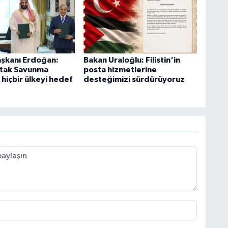
şkanı Erdoğan:
Bakan Uraloğlu: Filistin'in
tak Savunma
posta hizmetlerine
hiçbir ülkeyi hedef
desteğimizi sürdürüyoruz