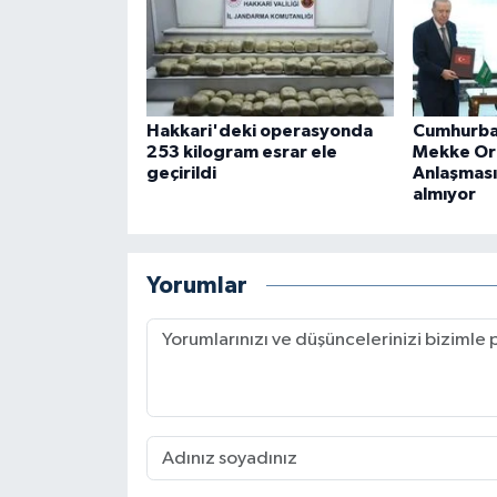
Hakkari'deki operasyonda
Cumhurba
253 kilogram esrar ele
Mekke Or
geçirildi
Anlaşması 
almıyor
Yorumlar