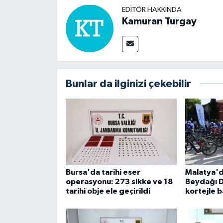
EDITÖR HAKKINDA
Kamuran Turgay
Bunlar da ilginizi çekebilir
Bursa'da tarihi eser
Malatya'd
operasyonu: 273 sikke ve 18
Beydağı Da
tarihi obje ele geçirildi
kortejle b