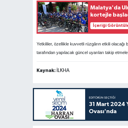
Malatya'da Ulu
kortejle başla
İçeriği Görüntül
Yetkililer, özellikle kuvvetli rüzgârın etkili olac
tarafından yapılacak güncel uyarıları takip etmeler
Kaynak:
İLKHA
EDITÖRÜN SEÇTIĞI
31 Mart 2024 Y
Ovası'nda