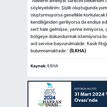
'Ailelerin ameliyat sürecini beklerken 
söyleyebilirim: Şişlik oluştuğunda yum
oluşturmuyorsa genellikle korkulacak 
kendiliğinden geriliyorsa da endişe ed
sert hale gelmişse, yerine inmiyorsa, 
bölgeye dokundurmak istemiyorsa bu
acil servise başvurulmalıdır. Kasık fıt
bulunmamaktadır.'
(İLKHA)
Kaynak:
İLKHA
EDITÖRÜN SEÇTIĞI
31 Mart 2024 Y
Ovası'nda