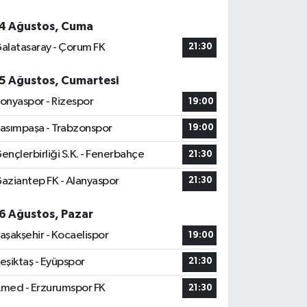
4 Ağustos, Cuma
alatasaray - Çorum FK
21:30
5 Ağustos, Cumartesi
onyaspor - Rizespor
19:00
asımpaşa - Trabzonspor
19:00
ençlerbirliği S.K. - Fenerbahçe
21:30
aziantep FK - Alanyaspor
21:30
6 Ağustos, Pazar
aşakşehir - Kocaelispor
19:00
eşiktaş - Eyüpspor
21:30
med - Erzurumspor FK
21:30