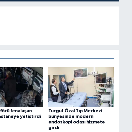
örü fenalaşan
Turgut Özal Tıp Merkezi
astaneye yetiştirdi
bünyesinde modern
endoskopi odası hizmete
girdi