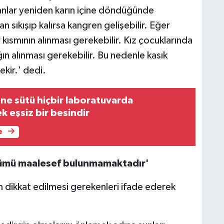
ganlar yeniden karın içine döndüğünde
 sıkışıp kalırsa kangren gelişebilir. Eğer
 kısmının alınması gerekebilir. Kız çocuklarında
ın alınması gerekebilir. Bu nedenle kasık
ekir.' dedi.
nne sütü hiçbir laboratuvarda
k eşsiz bir besindir
e
çözümü maalesef bulunmamaktadır'
n dikkat edilmesi gerekenleri ifade ederek