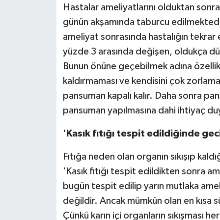
Hastalar ameliyatlarını olduktan sonra
günün akşamında taburcu edilmektedir. 
ameliyat sonrasında hastalığın tekrar
yüzde 3 arasında değişen, oldukça düş
Bunun önüne geçebilmek adına özellikl
kaldırmaması ve kendisini çok zorlama
pansuman kapalı kalır. Daha sonra pa
pansuman yapılmasına dahi ihtiyaç du
'Kasık fıtığı tespit edildiğinde ge
Fıtığa neden olan organın sıkışıp ka
'Kasık fıtığı tespit edildikten sonra a
bugün tespit edilip yarın mutlaka ameli
değildir. Ancak mümkün olan en kısa sü
Çünkü karın içi organların sıkışması he