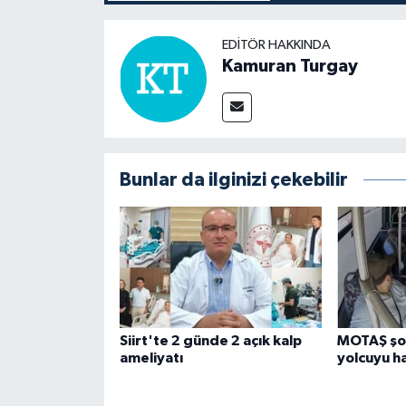
EDITÖR HAKKINDA
Kamuran Turgay
Bunlar da ilginizi çekebilir
Siirt'te 2 günde 2 açık kalp
MOTAŞ şof
ameliyatı
yolcuyu h