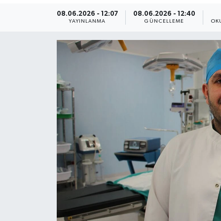
08.06.2026 - 12:07
08.06.2026 - 12:40
Yaşam
YAYINLANMA
GÜNCELLEME
OK
Anali̇z
Bi̇li̇m & Teknoloji̇
Dünya
Eği̇ti̇m