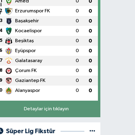
1
Amed
0
0
2
Erzurumspor FK
0
0
3
Başakşehir
0
0
4
Kocaelispor
0
0
5
Beşiktaş
0
0
6
Eyüpspor
0
0
7
Galatasaray
0
0
8
Çorum FK
0
0
9
Gaziantep FK
0
0
0
Alanyaspor
0
0
Detaylar için tıklayın
Süper Lig Fikstür