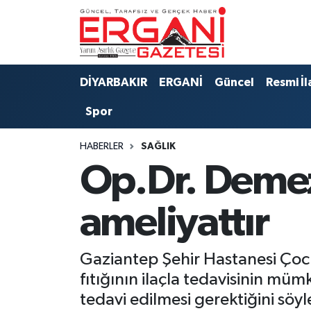
DİYARBAKIR
BİSMİL
Ergani Nöbetçi Eczaneler
DİYARBAKIR
ERGANİ
Güncel
Resmi İl
BAĞLAR
ERGANİ
Ergani Hava Durumu
Spor
Güncel
Ergani Trafik Yoğunluk Haritası
HABERLER
SAĞLIK
Eği̇ti̇m
Süper Lig Puan Durumu ve Fikstür
Op.Dr. Demez:
Resmi İlanlar
Tüm Manşetler
ameliyattır
Sağlık
Son Dakika Haberleri
Gaziantep Şehir Hastanesi Çoc
Si̇yaset
Haber Arşivi
fıtığının ilaçla tedavisinin mü
tedavi edilmesi gerektiğini söyl
Spor