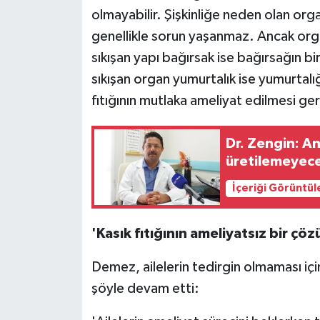
olmayabilir. Şişkinliğe neden olan or
genellikle sorun yaşanmaz. Ancak organ
sıkışan yapı bağırsak ise bağırsağın bir
sıkışan organ yumurtalık ise yumurtalığ
fıtığının mutlaka ameliyat edilmesi ger
Dr. Zengin: A
üretilemeyece
İçeriği Görüntül
'Kasık fıtığının ameliyatsız bir 
Demez, ailelerin tedirgin olmaması içi
şöyle devam etti: