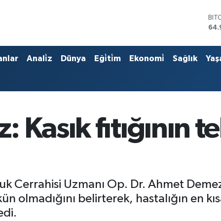
64.
DO
47,
EU
55,
anlar
Anali̇z
Dünya
Eği̇ti̇m
Ekonomi̇
Sağlık
Yaş
STE
64,
GRA
666
BİS
13.
 Kasık fıtığının te
uk Cerrahisi Uzmanı Op. Dr. Ahmet Demez,
mkün olmadığını belirterek, hastalığın en k
edi.