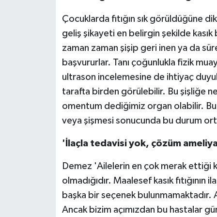
Çocuklarda fıtığın sık görüldüğüne d
geliş şikayeti en belirgin şekilde kasık 
zaman zaman şişip geri inen ya da süre
başvururlar. Tanı çoğunlukla fizik mua
ultrason incelemesine de ihtiyaç duyulab
tarafta birden görülebilir. Bu şişliğe 
omentum dediğimiz organ olabilir. Bu o
veya şişmesi sonucunda bu durum ortaya 
'İlaçla tedavisi yok, çözüm ameliya
Demez 'Ailelerin en çok merak ettiği k
olmadığıdır. Maalesef kasık fıtığının i
başka bir seçenek bulunmamaktadır. A
Ancak bizim açımızdan bu hastalar gün