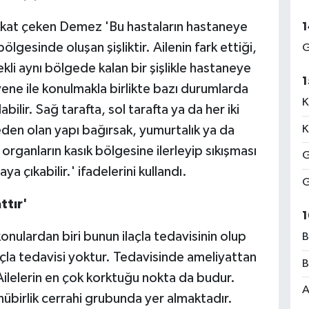
ikkat çeken Demez 'Bu hastaların hastaneye
1
bölgesinde oluşan şişliktir. Ailenin fark ettiği,
G
kli aynı bölgede kalan bir şişlikle hastaneye
1
yene ile konulmakla birlikte bazı durumlarda
K
ilir. Sağ tarafta, sol tarafta ya da her iki
neden olan yapı bağırsak, yumurtalık ya da
K
rganların kasık bölgesine ilerleyip sıkışması
G
çıkabilir.' ifadelerini kullandı.
G
ttır'
1
onulardan biri bunun ilaçla tedavisinin olup
B
laçla tedavisi yoktur. Tedavisinde ameliyattan
B
ilelerin en çok korktuğu nokta da budur.
A
übirlik cerrahi grubunda yer almaktadır.