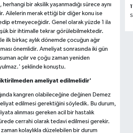
, herhangi bir aksilik yaşanmadığı sürece aynı
1
Ailelerin merak ettiği bir diğer konu ise
S
 edip etmeyeceğidir. Genel olarak yüzde 1 ila
ük bir ihtimalle tekrar görülebilmektedir.
e ilk birkaç aylık dönemde çocuğun ağır
ması önemlidir. Ameliyat sonrasında iki gün
nsuman açılır ve çoğu zaman yeniden
yulmaz.' şeklinde konuştu.
ciktirilmeden ameliyat edilmelidir'
ldığında kangren olabileceğine değinen Demez
meliyat edilmesi gerektiğini söyledik. Bu durum,
yata alınması gereken acil bir hastalık
rede cerrahi olarak tedavi edilmesi gerekir.
r zaman kolaylıkla düzelebilen bir durum