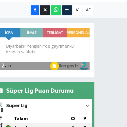
-
+
A
A
Süper Lig Puan Durumu
Süper Lig
#
Takım
O
P