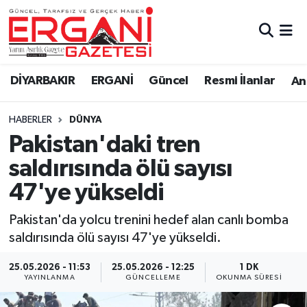
DİYARBAKIR
BİSMİL
Ergani Nöbetçi Eczaneler
DİYARBAKIR
ERGANİ
Güncel
Resmi İlanlar
Ana
BAĞLAR
ERGANİ
Ergani Hava Durumu
HABERLER
DÜNYA
Güncel
Ergani Trafik Yoğunluk Haritası
Pakistan'daki tren
Eği̇ti̇m
Süper Lig Puan Durumu ve Fikstür
saldırısında ölü sayısı
47'ye yükseldi
Resmi İlanlar
Tüm Manşetler
Pakistan'da yolcu trenini hedef alan canlı bomba
Sağlık
Son Dakika Haberleri
saldırısında ölü sayısı 47'ye yükseldi.
Si̇yaset
Haber Arşivi
25.05.2026 - 11:53
25.05.2026 - 12:25
1 DK
YAYINLANMA
GÜNCELLEME
OKUNMA SÜRESI
Spor