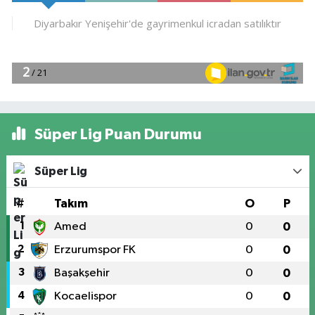
Süper Lig Puan Durumu
Süper Lig
#
Takım
O
P
1
Amed
0
0
2
Erzurumspor FK
0
0
3
Başakşehir
0
0
4
Kocaelispor
0
0