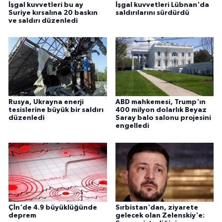
İşgal kuvvetleri bu ay
İşgal kuvvetleri Lübnan'da
Suriye kırsalına 20 baskın
saldırılarını sürdürdü
ve saldırı düzenledi
Rusya, Ukrayna enerji
ABD mahkemesi, Trump'ın
tesislerine büyük bir saldırı
400 milyon dolarlık Beyaz
düzenledi
Saray balo salonu projesini
engelledi
Çİn'de 4.9 büyüklüğünde
Sırbistan'dan, ziyarete
deprem
gelecek olan Zelenskiy'e: