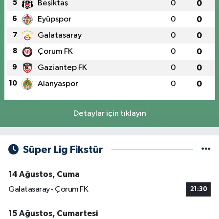
5
Beşiktaş
0
0
6
Eyüpspor
0
0
7
Galatasaray
0
0
8
Çorum FK
0
0
9
Gaziantep FK
0
0
10
Alanyaspor
0
0
Detaylar için tıklayın
Süper Lig Fikstür
14 Ağustos, Cuma
Galatasaray - Çorum FK
21:30
15 Ağustos, Cumartesi