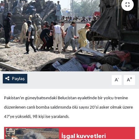
Yaşam
Anali̇z
Bi̇li̇m & Teknoloji̇
Dünya
Eği̇ti̇m
Paylaş
-
+
A
A
Pakistan'ın güneybatısındaki Belucistan eyaletinde bir yolcu trenine
düzenlenen canlı bomba saldırısında ölü sayısı 20'si asker olmak üzere
47'ye yükseldi, 98 kişi ise yaralandı.
İşgal kuvvetleri