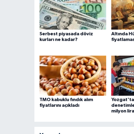
Serbest piyasada döviz
Altında H
kurları ne kadar?
fiyatlamas
TMO kabuklu fındık alım
Yozgat'ta
fiyatlarını açıkladı
denetimle
milyon lir