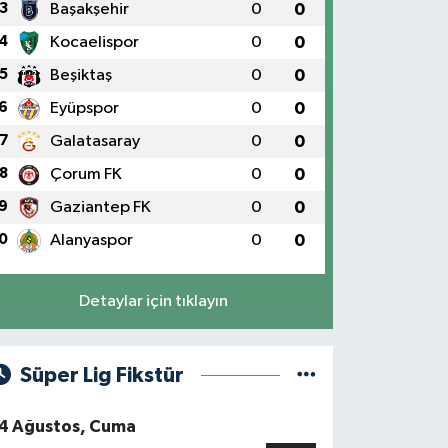
3
Başakşehir
0
0
4
Kocaelispor
0
0
5
Beşiktaş
0
0
6
Eyüpspor
0
0
7
Galatasaray
0
0
8
Çorum FK
0
0
9
Gaziantep FK
0
0
0
Alanyaspor
0
0
Detaylar için tıklayın
Süper Lig Fikstür
4 Ağustos, Cuma