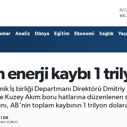
BIT
64.
DO
47,
EU
anlar
Anali̇z
Dünya
Eği̇ti̇m
Ekonomi̇
Sağlık
Yaş
55,
STE
64,
GRA
651
BİS
 enerji kaybı 1 tri
13.
ik İş birliği Departmanı Direktörü Dmitriy B
e Kuzey Akım boru hatlarına düzenlenen sa
ını, AB'nin toplam kaybının 1 trilyon dolara
1 DK
MA SÜRESI