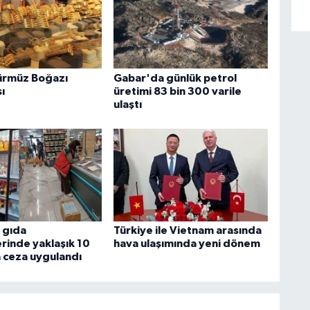
ürmüz Boğazı
Gabar'da günlük petrol
ı
üretimi 83 bin 300 varile
ulaştı
 gıda
Türkiye ile Vietnam arasında
rinde yaklaşık 10
hava ulaşımında yeni dönem
a ceza uygulandı