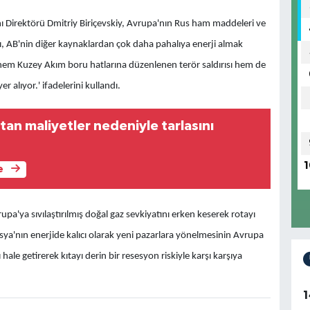
nı Direktörü Dmitriy Biriçevskiy, Avrupa'nın Rus ham maddeleri ve
nı, AB'nin diğer kaynaklardan çok daha pahalıya enerji almak
e hem Kuzey Akım boru hatlarına düzenlenen terör saldırısı hem de
r alıyor.' ifadelerini kullandı.
artan maliyetler nedeniyle tarlasını
1
e
pa'ya sıvılaştırılmış doğal gaz sevkiyatını erken keserek rotayı
sya'nın enerjide kalıcı olarak yeni pazarlara yönelmesinin Avrupa
 hale getirerek kıtayı derin bir resesyon riskiyle karşı karşıya
1