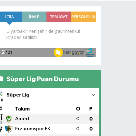
Süper Lig Puan Durumu
Süper Lig
#
Takım
O
P
1
Amed
0
0
2
Erzurumspor FK
0
0