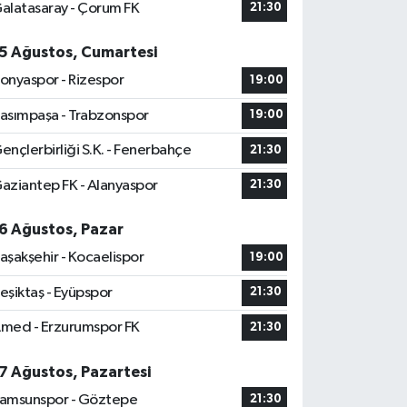
alatasaray - Çorum FK
21:30
5 Ağustos, Cumartesi
onyaspor - Rizespor
19:00
asımpaşa - Trabzonspor
19:00
ençlerbirliği S.K. - Fenerbahçe
21:30
aziantep FK - Alanyaspor
21:30
6 Ağustos, Pazar
aşakşehir - Kocaelispor
19:00
eşiktaş - Eyüpspor
21:30
med - Erzurumspor FK
21:30
7 Ağustos, Pazartesi
amsunspor - Göztepe
21:30