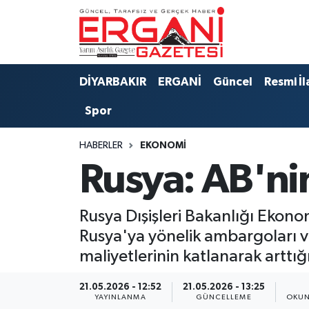
DİYARBAKIR
BİSMİL
Ergani Nöbetçi Eczaneler
DİYARBAKIR
ERGANİ
Güncel
Resmi İl
BAĞLAR
ERGANİ
Ergani Hava Durumu
Spor
Güncel
Ergani Trafik Yoğunluk Haritası
HABERLER
EKONOMİ
Eği̇ti̇m
Süper Lig Puan Durumu ve Fikstür
Rusya: AB'nin
Resmi İlanlar
Tüm Manşetler
Rusya Dışişleri Bakanlığı Ekonom
Sağlık
Son Dakika Haberleri
Rusya'ya yönelik ambargoları v
maliyetlerinin katlanarak arttığ
Si̇yaset
Haber Arşivi
21.05.2026 - 12:52
21.05.2026 - 13:25
Spor
YAYINLANMA
GÜNCELLEME
OKUN