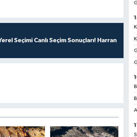
G
1
K
K
erel Seçimi Canlı Seçim Sonuçları! Harran
G
G
1
B
B
A
1
S