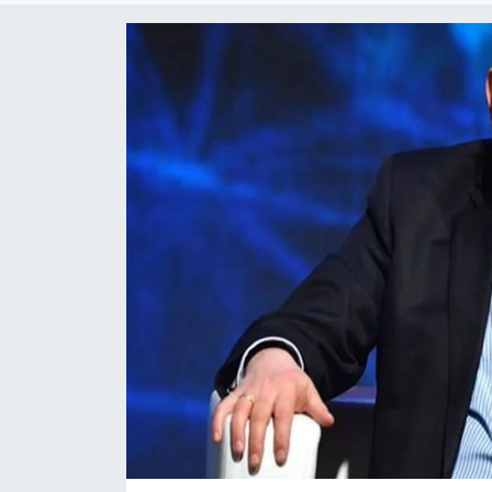
Yaşam
Anali̇z
Bi̇li̇m & Teknoloji̇
Dünya
Eği̇ti̇m