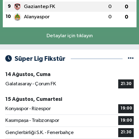
9
Gaziantep FK
0
0
10
Alanyaspor
0
0
Detaylar için tıklayın
Süper Lig Fikstür
14 Ağustos, Cuma
Galatasaray - Çorum FK
21:30
15 Ağustos, Cumartesi
Konyaspor - Rizespor
19:00
Kasımpaşa - Trabzonspor
19:00
Gençlerbirliği S.K. - Fenerbahçe
21:30