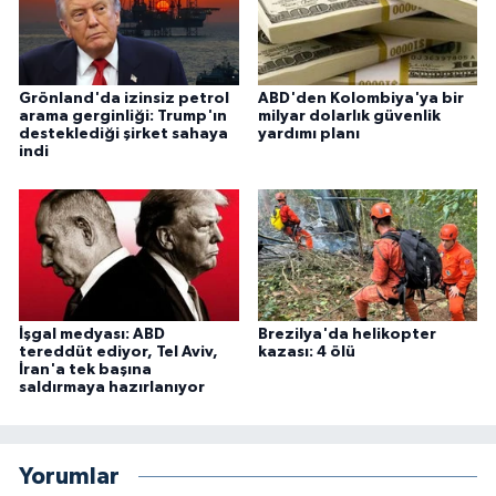
Grönland'da izinsiz petrol
ABD'den Kolombiya'ya bir
arama gerginliği: Trump'ın
milyar dolarlık güvenlik
desteklediği şirket sahaya
yardımı planı
indi
İşgal medyası: ABD
Brezilya'da helikopter
tereddüt ediyor, Tel Aviv,
kazası: 4 ölü
İran'a tek başına
saldırmaya hazırlanıyor
Yorumlar