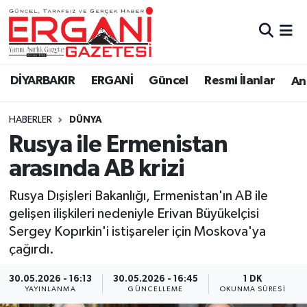
DİYARBAKIR
BİSMİL
Ergani Nöbetçi Eczaneler
DİYARBAKIR
ERGANİ
Güncel
Resmi İlanlar
Ana
BAĞLAR
ERGANİ
Ergani Hava Durumu
HABERLER
DÜNYA
Güncel
Ergani Trafik Yoğunluk Haritası
Rusya ile Ermenistan
Eği̇ti̇m
Süper Lig Puan Durumu ve Fikstür
arasında AB krizi
Resmi İlanlar
Tüm Manşetler
Rusya Dışişleri Bakanlığı, Ermenistan'ın AB ile
gelişen ilişkileri nedeniyle Erivan Büyükelçisi
Sağlık
Son Dakika Haberleri
Sergey Kopırkin'i istişareler için Moskova'ya
çağırdı.
Si̇yaset
Haber Arşivi
30.05.2026 - 16:13
30.05.2026 - 16:45
1 DK
YAYINLANMA
GÜNCELLEME
OKUNMA SÜRESI
Spor