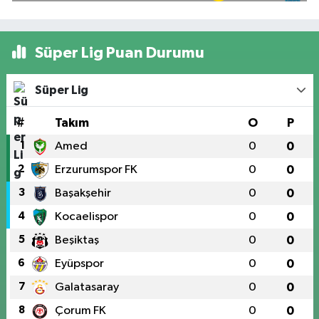
Süper Lig Puan Durumu
Süper Lig
#
Takım
O
P
1
Amed
0
0
2
Erzurumspor FK
0
0
3
Başakşehir
0
0
4
Kocaelispor
0
0
5
Beşiktaş
0
0
6
Eyüpspor
0
0
7
Galatasaray
0
0
8
Çorum FK
0
0