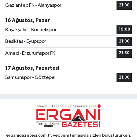
Gaziantep FK - Alanyaspor
21:30
16 Ağustos, Pazar
Başakşehir - Kocaelispor
19:00
Beşiktaş - Eyüpspor
21:30
Amed - Erzurumspor FK
21:30
17 Ağustos, Pazartesi
Samsunspor - Göztepe
21:30
erganigazetesi.com.tr, yepyeni temasıyla sizleri buluştururken,