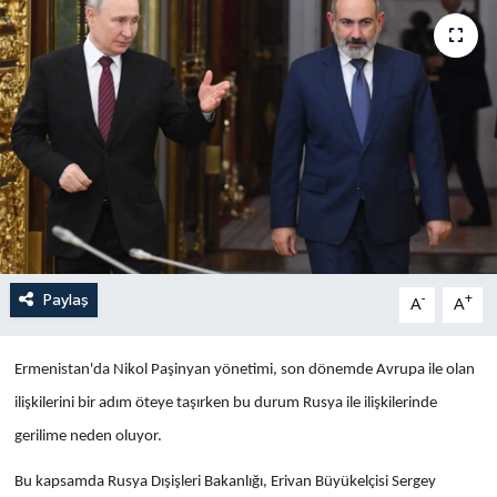
Yaşam
Anali̇z
Bi̇li̇m & Teknoloji̇
Dünya
Eği̇ti̇m
Paylaş
-
+
A
A
Ermenistan'da Nikol
Paşinyan yönetimi, son dönemde Avrupa ile olan
ilişkilerini bir adım öteye taşırken bu durum Rusya ile ilişkilerinde
gerilime neden oluyor.
Bu kapsamda Rusya Dışişleri Bakanlığı, Erivan Büyükelçisi Sergey