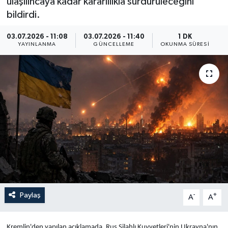
ulaşılıncaya kadar kararlılıkla sürdürüleceğini
bildirdi.
Yaşam
03.07.2026 - 11:08
03.07.2026 - 11:40
1 DK
Anali̇z
YAYINLANMA
GÜNCELLEME
OKUNMA SÜRESI
Bi̇li̇m & Teknoloji̇
Dünya
Eği̇ti̇m
Paylaş
-
+
A
A
Kremlin'den yapılan açıklamada, Rus Silahlı Kuvvetleri'nin Ukrayna'nın