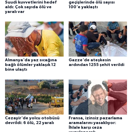
Suudi kuvvetlerini hedef
geçişlerinde ölü sayısı
aldı: Çok sayıda ölü ve
100'e yaklaştı
yaralı var
Almanya'da yaz sıcağına
Gazze'de ateşkesin
bağlı ölümler yaklaşık 12
ardından 1255 şehit verildi
bine ulaştı
Cezayir'de yolcu otobüsü
Fransa, izinsiz pazarlama
devrildi: 6 ölü, 22 yaralı
aramalarını yasaklıyor:
İhlale karşı ceza