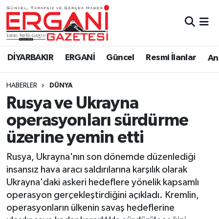
DİYARBAKIR
BİSMİL
Ergani Nöbetçi Eczaneler
DİYARBAKIR
ERGANİ
Güncel
Resmi İlanlar
Ana
BAĞLAR
ERGANİ
Ergani Hava Durumu
HABERLER
DÜNYA
Güncel
Ergani Trafik Yoğunluk Haritası
Rusya ve Ukrayna
Eği̇ti̇m
Süper Lig Puan Durumu ve Fikstür
operasyonları sürdürme
üzerine yemin etti
Resmi İlanlar
Tüm Manşetler
Rusya, Ukrayna'nın son dönemde düzenlediği
Sağlık
Son Dakika Haberleri
insansız hava aracı saldırılarına karşılık olarak
Ukrayna'daki askeri hedeflere yönelik kapsamlı
Si̇yaset
Haber Arşivi
operasyon gerçekleştirdiğini açıkladı. Kremlin,
operasyonların ülkenin savaş hedeflerine
Spor