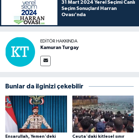
31 Mart 2024 Yerel Seçimi Canlı
Seçim Sonuçları! Harran
Ovası'nda
EDITÖR HAKKINDA
Kamuran Turgay
Bunlar da ilginizi çekebilir
Ensarullah, Yemen'deki
Ceuta'daki kitlesel sınır