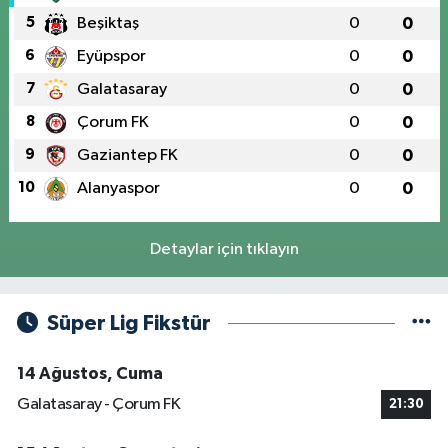
5
Beşiktaş
0
0
6
Eyüpspor
0
0
7
Galatasaray
0
0
8
Çorum FK
0
0
9
Gaziantep FK
0
0
10
Alanyaspor
0
0
Detaylar için tıklayın
Süper Lig Fikstür
14 Ağustos, Cuma
Galatasaray - Çorum FK
21:30