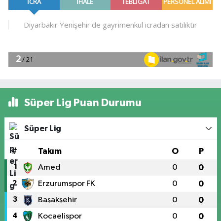
Süper Lig Puan Durumu
Süper Lig
#
Takım
O
P
1
Amed
0
0
2
Erzurumspor FK
0
0
3
Başakşehir
0
0
4
Kocaelispor
0
0