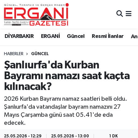
DİYARBAKIR
BİSMİL
Ergani Nöbetçi Eczaneler
DİYARBAKIR
ERGANİ
Güncel
Resmi İlanlar
Ana
BAĞLAR
ERGANİ
Ergani Hava Durumu
HABERLER
GÜNCEL
Güncel
Ergani Trafik Yoğunluk Haritası
Şanlıurfa'da Kurban
Eği̇ti̇m
Süper Lig Puan Durumu ve Fikstür
Bayramı namazı saat kaçta
kılınacak?
Resmi İlanlar
Tüm Manşetler
2026 Kurban Bayramı namaz saatleri belli oldu.
Sağlık
Son Dakika Haberleri
Şanlıurfa'da vatandaşlar bayram namazını 27
Mayıs Çarşamba günü saat 05.41'de eda
Si̇yaset
Haber Arşivi
edecek.
Spor
25.05.2026 - 12:29
25.05.2026 - 13:00
1 DK