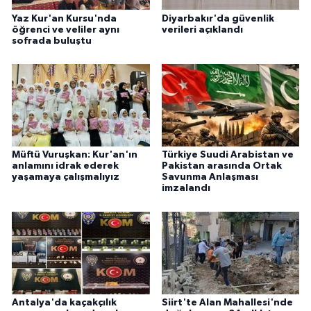
Yaz Kur'an Kursu'nda
Diyarbakır'da güvenlik
öğrenci ve veliler aynı
verileri açıklandı
sofrada buluştu
Müftü Vuruşkan: Kur'an'ın
Türkiye Suudi Arabistan ve
anlamını idrak ederek
Pakistan arasında Ortak
yaşamaya çalışmalıyız
Savunma Anlaşması
imzalandı
Antalya'da kaçakçılık
Siirt'te Alan Mahallesi'nde