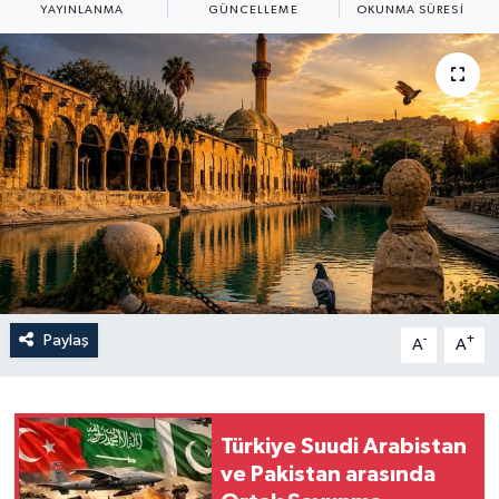
YAYINLANMA
GÜNCELLEME
OKUNMA SÜRESI
Yaşam
Anali̇z
Bi̇li̇m & Teknoloji̇
Dünya
Eği̇ti̇m
Paylaş
-
+
A
A
Türkiye Suudi Arabistan
ve Pakistan arasında