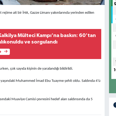
t rejime ait bir İHA, Gazze Limanı yakınlarında yerinden edilen
Kalkilya Mülteci Kampı'na baskın: 60'tan
i alıkonuldu ve sorgulandı
e
ken, çok sayıda kişinin de yaralandığı bildirildi.
1
30 yaşındaki Muhammed İmad Ebu Tuayme şehit oldu. Saldırıda 4'ü
sındaki Muaviye Camisi çevresini hedef alan saldırısında da 5