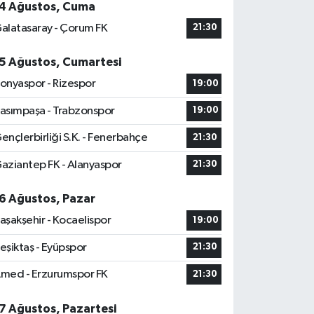
4 Ağustos, Cuma
alatasaray - Çorum FK
21:30
5 Ağustos, Cumartesi
onyaspor - Rizespor
19:00
asımpaşa - Trabzonspor
19:00
ençlerbirliği S.K. - Fenerbahçe
21:30
aziantep FK - Alanyaspor
21:30
6 Ağustos, Pazar
aşakşehir - Kocaelispor
19:00
eşiktaş - Eyüpspor
21:30
med - Erzurumspor FK
21:30
7 Ağustos, Pazartesi