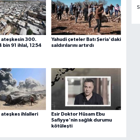
S
ateşkesin 300.
Yahudi çeteler Batı Şeria'daki
bin 91 ihlal, 1254
saldırılarını artırdı
ateşkes ihlalleri
Esir Doktor Hüsam Ebu
Safiyye'nin sağlık durumu
kötüleşti