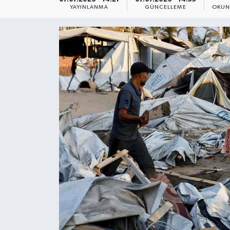
YAYINLANMA
GÜNCELLEME
OKUN
Yaşam
Anali̇z
Bi̇li̇m & Teknoloji̇
Dünya
Eği̇ti̇m