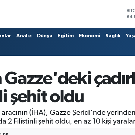
BIT
64.
DO
47,
EU
anlar
Anali̇z
Dünya
Eği̇ti̇m
Ekonomi̇
Sağlık
Yaş
55,
STE
64,
GRA
651
BİS
m Gazze'deki çadır
13.
nli şehit oldu
 aracının (İHA), Gazze Şeridi'nde yerinden e
 2 Filistinli şehit oldu, en az 10 kişi yarala
1 DK