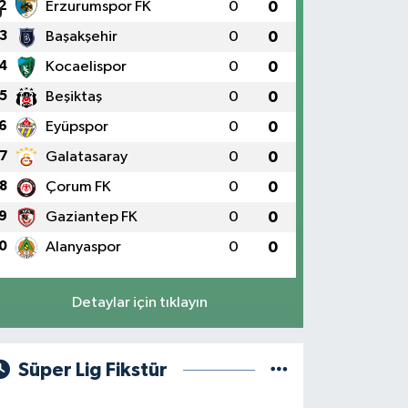
2
Erzurumspor FK
0
0
3
Başakşehir
0
0
4
Kocaelispor
0
0
5
Beşiktaş
0
0
6
Eyüpspor
0
0
7
Galatasaray
0
0
8
Çorum FK
0
0
9
Gaziantep FK
0
0
0
Alanyaspor
0
0
Detaylar için tıklayın
Süper Lig Fikstür