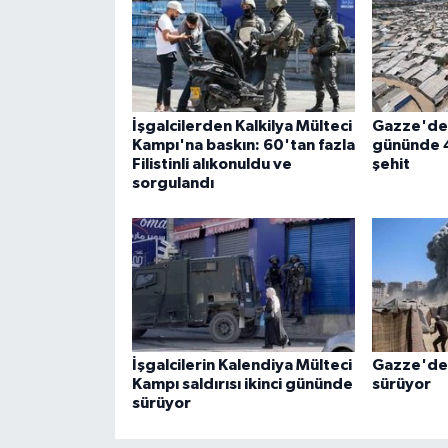
İşgalcilerden Kalkilya Mülteci
Gazze'de 
Kampı'na baskın: 60'tan fazla
gününde 4 
Filistinli alıkonuldu ve
şehit
sorgulandı
İşgalcilerin Kalendiya Mülteci
Gazze'de 
Kampı saldırısı ikinci gününde
sürüyor
sürüyor