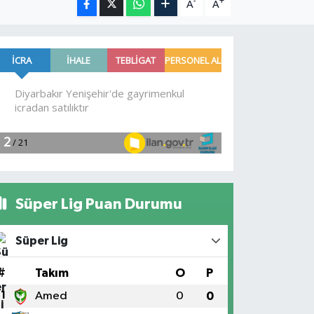
-
+
A
A
Süper Lig Puan Durumu
Süper Lig
#
Takım
O
P
1
Amed
0
0