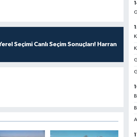
1
G
1
K
erel Seçimi Canlı Seçim Sonuçları! Harran
K
G
G
1
B
B
A
1