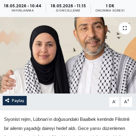
18.05.2026 - 10:44
18.05.2026 - 11:15
1 DK
Yaşam
YAYINLANMA
GÜNCELLEME
OKUNMA SÜRESI
Anali̇z
Bi̇li̇m & Teknoloji̇
Dünya
Eği̇ti̇m
Paylaş
-
+
A
A
Siyonist rejim, Lübnan'ın doğusundaki Baalbek kentinde Filistinli
bir ailenin yaşadığı daireyi hedef aldı. Gece yarısı düzenlenen