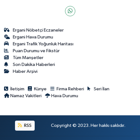
Ergani Nöbetçi Eczaneler
Ergani Hava Durumu
Ergani Trafik Yoğunluk Haritası
Puan Durumu ve Fikstür
Tüm Manşetler
Son Dakika Haberleri
Haber Arşivi
İletişim
Künye
Firma Rehberi
Seri İlan
Namaz Vakitleri
Hava Durumu
RSS
Copyright © 2023. Her hakkı saklıdır.