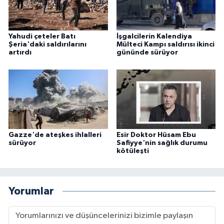
Yahudi çeteler Batı
İşgalcilerin Kalendiya
Şeria'daki saldırılarını
Mülteci Kampı saldırısı ikinci
artırdı
gününde sürüyor
Gazze'de ateşkes ihlalleri
Esir Doktor Hüsam Ebu
sürüyor
Safiyye'nin sağlık durumu
kötüleşti
Yorumlar