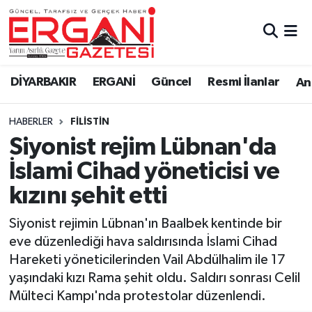
DİYARBAKIR
BİSMİL
Ergani Nöbetçi Eczaneler
DİYARBAKIR
ERGANİ
Güncel
Resmi İlanlar
Ana
BAĞLAR
ERGANİ
Ergani Hava Durumu
HABERLER
FILISTIN
Güncel
Ergani Trafik Yoğunluk Haritası
Siyonist rejim Lübnan'da
Eği̇ti̇m
Süper Lig Puan Durumu ve Fikstür
İslami Cihad yöneticisi ve
kızını şehit etti
Resmi İlanlar
Tüm Manşetler
Siyonist rejimin Lübnan'ın Baalbek kentinde bir
Sağlık
Son Dakika Haberleri
eve düzenlediği hava saldırısında İslami Cihad
Hareketi yöneticilerinden Vail Abdülhalim ile 17
Si̇yaset
Haber Arşivi
yaşındaki kızı Rama şehit oldu. Saldırı sonrası Celil
Mülteci Kampı'nda protestolar düzenlendi.
Spor