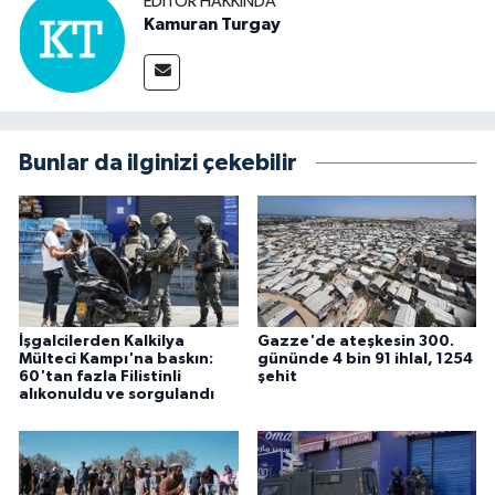
EDITÖR HAKKINDA
Kamuran Turgay
Bunlar da ilginizi çekebilir
İşgalcilerden Kalkilya
Gazze'de ateşkesin 300.
Mülteci Kampı'na baskın:
gününde 4 bin 91 ihlal, 1254
60'tan fazla Filistinli
şehit
alıkonuldu ve sorgulandı