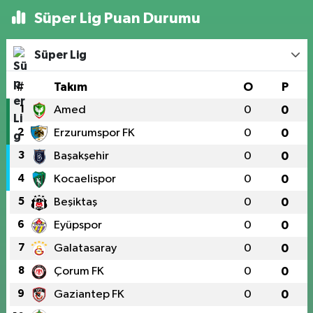
Süper Lig Puan Durumu
Süper Lig
#
Takım
O
P
1
Amed
0
0
2
Erzurumspor FK
0
0
3
Başakşehir
0
0
4
Kocaelispor
0
0
5
Beşiktaş
0
0
6
Eyüpspor
0
0
7
Galatasaray
0
0
8
Çorum FK
0
0
9
Gaziantep FK
0
0