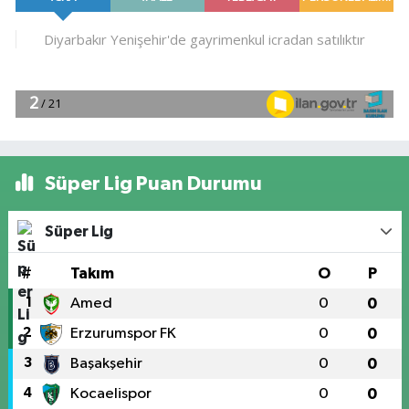
Süper Lig Puan Durumu
Süper Lig
#
Takım
O
P
1
Amed
0
0
2
Erzurumspor FK
0
0
3
Başakşehir
0
0
4
Kocaelispor
0
0