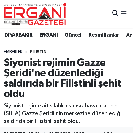
DİYARBAKIR
BİSMİL
Ergani Nöbetçi Eczaneler
DİYARBAKIR
ERGANİ
Güncel
Resmi İlanlar
Ana
BAĞLAR
ERGANİ
Ergani Hava Durumu
HABERLER
FILISTIN
Güncel
Ergani Trafik Yoğunluk Haritası
Siyonist rejimin Gazze
Eği̇ti̇m
Süper Lig Puan Durumu ve Fikstür
Şeridi'ne düzenlediği
saldırıda bir Filistinli şehit
Resmi İlanlar
Tüm Manşetler
oldu
Sağlık
Son Dakika Haberleri
Siyonist rejime ait silahlı insansız hava aracının
(SİHA) Gazze Şeridi'nin merkezine düzenlediği
Si̇yaset
Haber Arşivi
saldırıda bir Filistinli şehit oldu.
Spor