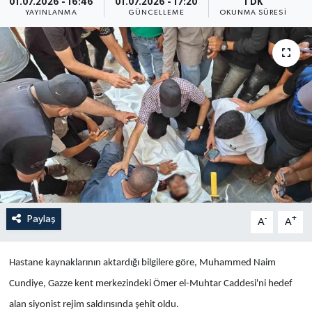
01.07.2026 - 16:46
01.07.2026 - 17:20
1 DK
YAYINLANMA
GÜNCELLEME
OKUNMA SÜRESI
Yaşam
Anali̇z
Bi̇li̇m & Teknoloji̇
Dünya
Eği̇ti̇m
Paylaş
-
+
A
A
Hastane kaynaklarının aktardığı bilgilere göre, Muhammed Naim
Cundiye, Gazze kent merkezindeki Ömer el-Muhtar Caddesi'ni hedef
alan siyonist rejim saldırısında şehit oldu.