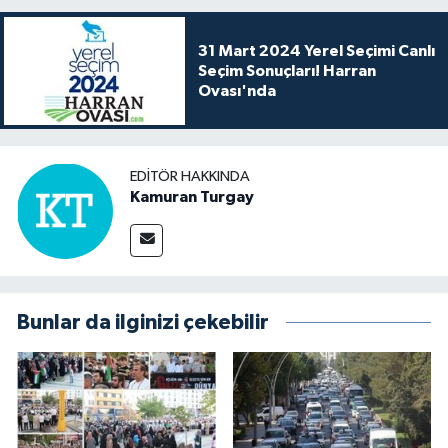
31 Mart 2024 Yerel Seçimi Canlı
Seçim Sonuçları! Harran
Ovası'nda
EDITÖR HAKKINDA
Kamuran Turgay
Bunlar da ilginizi çekebilir