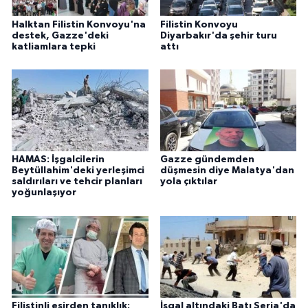
Halktan Filistin Konvoyu'na
Filistin Konvoyu
destek, Gazze'deki
Diyarbakır'da şehir turu
katliamlara tepki
attı
HAMAS: İşgalcilerin
Gazze gündemden
Beytüllahim'deki yerleşimci
düşmesin diye Malatya'dan
saldırıları ve tehcir planları
yola çıktılar
yoğunlaşıyor
Filistinli esirden tanıklık:
İşgal altındaki Batı Şeria'da