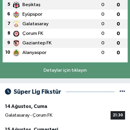
5
Beşiktaş
0
0
6
Eyüpspor
0
0
7
Galatasaray
0
0
8
Çorum FK
0
0
9
Gaziantep FK
0
0
10
Alanyaspor
0
0
Detaylar için tıklayın
Süper Lig Fikstür
14 Ağustos, Cuma
Galatasaray - Çorum FK
21:30
15 Ağustos, Cumartesi