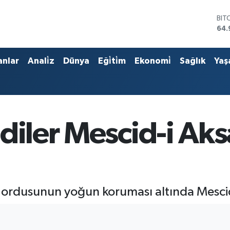
BIT
64.
DO
47,
EU
anlar
Anali̇z
Dünya
Eği̇ti̇m
Ekonomi̇
Sağlık
Yaş
55,
STE
64,
GRA
666
BİS
diler Mescid-i Ak
13.
l ordusunun yoğun koruması altında Mescid