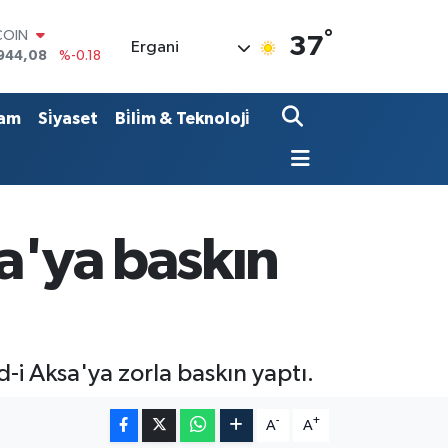
°
COIN
37
Ergani
944,08
%-0.18
LAR
7436
%0.18
RO
am
Si̇yaset
Bi̇li̇m & Teknoloji̇
2510
%0.32
RLİN
4811
%0.38
M ALTIN
0.55
%0.03
T100
sa'ya baskın
779
%-14
-i Aksa'ya zorla baskın yaptı.
-
+
A
A