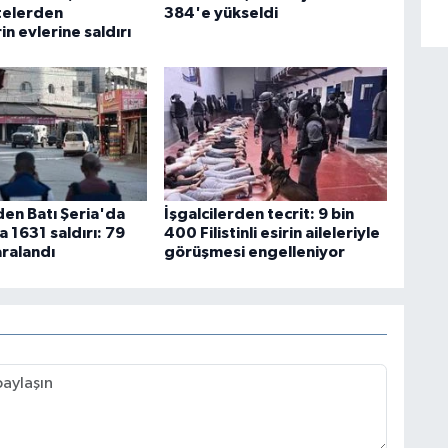
telerden
384'e yükseldi
erin evlerine saldırı
den Batı Şeria'da
İşgalcilerden tecrit: 9 bin
a 1631 saldırı: 79
400 Filistinli esirin aileleriyle
yaralandı
görüşmesi engelleniyor