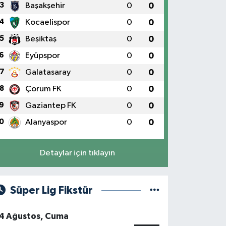
3
Başakşehir
0
0
4
Kocaelispor
0
0
5
Beşiktaş
0
0
6
Eyüpspor
0
0
7
Galatasaray
0
0
8
Çorum FK
0
0
9
Gaziantep FK
0
0
0
Alanyaspor
0
0
Detaylar için tıklayın
Süper Lig Fikstür
4 Ağustos, Cuma