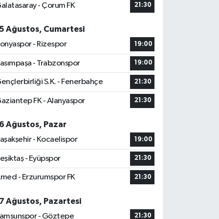
alatasaray - Çorum FK
21:30
5 Ağustos, Cumartesi
onyaspor - Rizespor
19:00
asımpaşa - Trabzonspor
19:00
ençlerbirliği S.K. - Fenerbahçe
21:30
aziantep FK - Alanyaspor
21:30
6 Ağustos, Pazar
aşakşehir - Kocaelispor
19:00
eşiktaş - Eyüpspor
21:30
med - Erzurumspor FK
21:30
7 Ağustos, Pazartesi
amsunspor - Göztepe
21:30