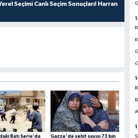
G
erel Seçimi Canlı Seçim Sonuçları! Harran
1
K
K
G
G
1
B
B
A
1
ndaki Batı Şeria'da
Gazze'de şehit sayısı 73 bin
S