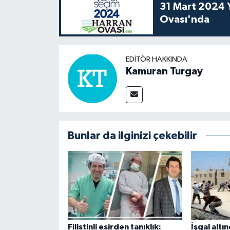
31 Mart 2024 Y
Ovası'nda
EDITÖR HAKKINDA
Kamuran Turgay
Bunlar da ilginizi çekebilir
Filistinli esirden tanıklık:
İşgal altı