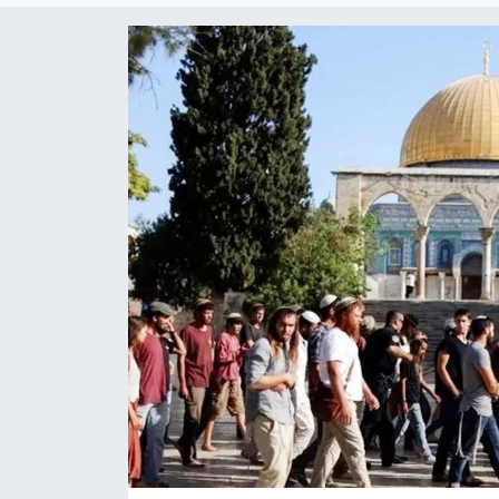
Yaşam
Anali̇z
Bi̇li̇m & Teknoloji̇
Dünya
Eği̇ti̇m