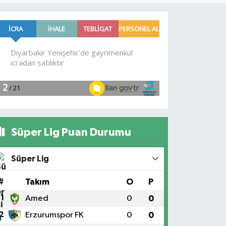
Süper Lig Puan Durumu
Süper Lig
#
Takım
O
P
1
Amed
0
0
2
Erzurumspor FK
0
0