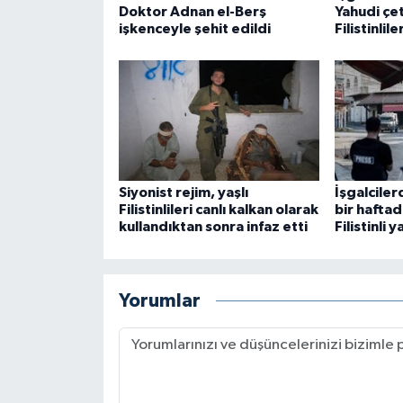
Doktor Adnan el-Berş
Yahudi çe
işkenceyle şehit edildi
Filistinlil
Siyonist rejim, yaşlı
İşgalciler
Filistinlileri canlı kalkan olarak
bir haftad
kullandıktan sonra infaz etti
Filistinli 
Yorumlar