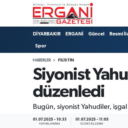
DİYARBAKIR
BİSMİL
Ergani Nöbetçi Eczaneler
DİYARBAKIR
ERGANİ
Güncel
Resmi İl
BAĞLAR
ERGANİ
Ergani Hava Durumu
Spor
Güncel
Ergani Trafik Yoğunluk Haritası
HABERLER
FILISTIN
Eği̇ti̇m
Süper Lig Puan Durumu ve Fikstür
Siyonist Yahu
Resmi İlanlar
Tüm Manşetler
düzenledi
Sağlık
Son Dakika Haberleri
Bugün, siyonist Yahudiler, işga
Si̇yaset
Haber Arşivi
01.07.2025 - 10:33
01.07.2025 - 11:05
Spor
YAYINLANMA
GÜNCELLEME