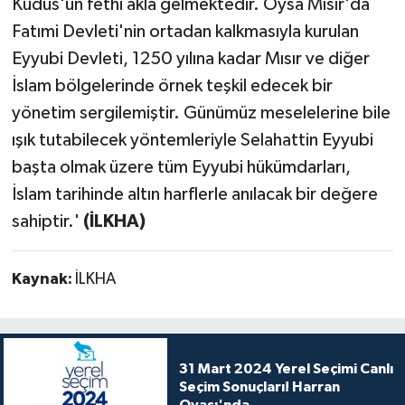
Kudüs'ün fethi akla gelmektedir. Oysa Mısır'da
Fatımi Devleti'nin ortadan kalkmasıyla kurulan
Eyyubi Devleti, 1250 yılına kadar Mısır ve diğer
İslam bölgelerinde örnek teşkil edecek bir
yönetim sergilemiştir. Günümüz meselelerine bile
ışık tutabilecek yöntemleriyle Selahattin Eyyubi
başta olmak üzere tüm Eyyubi hükümdarları,
İslam tarihinde altın harflerle anılacak bir değere
sahiptir.'
(İLKHA)
Kaynak:
İLKHA
31 Mart 2024 Yerel Seçimi Canlı
Seçim Sonuçları! Harran
Ovası'nda