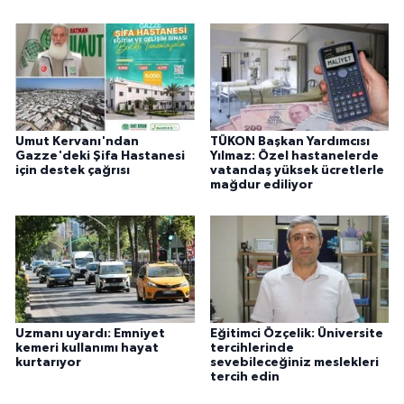
Umut Kervanı'ndan
TÜKON Başkan Yardımcısı
Gazze'deki Şifa Hastanesi
Yılmaz: Özel hastanelerde
için destek çağrısı
vatandaş yüksek ücretlerle
mağdur ediliyor
Uzmanı uyardı: Emniyet
Eğitimci Özçelik: Üniversite
kemeri kullanımı hayat
tercihlerinde
kurtarıyor
sevebileceğiniz meslekleri
tercih edin