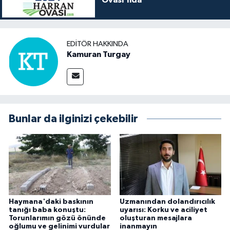
EDITÖR HAKKINDA
Kamuran Turgay
Bunlar da ilginizi çekebilir
Haymana'daki baskının
Uzmanından dolandırıcılık
tanığı baba konuştu:
uyarısı: Korku ve aciliyet
Torunlarımın gözü önünde
oluşturan mesajlara
oğlumu ve gelinimi vurdular
inanmayın