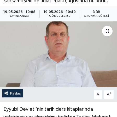
kapsamlı şekilde anlatılması çağrısında bulundu.
Yaşam
19.05.2026 - 10:08
19.05.2026 - 10:40
3 DK
YAYINLANMA
GÜNCELLEME
OKUNMA SÜRESI
Anali̇z
Bi̇li̇m & Teknoloji̇
Dünya
Eği̇ti̇m
Paylaş
-
+
A
A
Eyyubi Devleti'nin tarih ders kitaplarında
yeterince yer almadığını belirten Tarihçi Mehmet