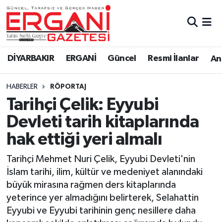
DİYARBAKIR
BİSMİL
Ergani Nöbetçi Eczaneler
DİYARBAKIR
ERGANİ
Güncel
Resmi İlanlar
Ana
BAĞLAR
ERGANİ
Ergani Hava Durumu
HABERLER
RÖPORTAJ
Güncel
Ergani Trafik Yoğunluk Haritası
Tarihçi Çelik: Eyyubi
Eği̇ti̇m
Süper Lig Puan Durumu ve Fikstür
Devleti tarih kitaplarında
hak ettiği yeri almalı
Resmi İlanlar
Tüm Manşetler
Tarihçi Mehmet Nuri Çelik, Eyyubi Devleti'nin
Sağlık
Son Dakika Haberleri
İslam tarihi, ilim, kültür ve medeniyet alanındaki
büyük mirasına rağmen ders kitaplarında
Si̇yaset
Haber Arşivi
yeterince yer almadığını belirterek, Selahattin
Eyyubi ve Eyyubi tarihinin genç nesillere daha
Spor