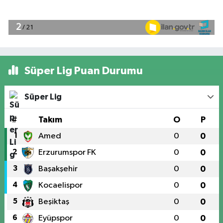
Süper Lig Puan Durumu
Süper Lig
#
Takım
O
P
1
Amed
0
0
2
Erzurumspor FK
0
0
3
Başakşehir
0
0
4
Kocaelispor
0
0
5
Beşiktaş
0
0
6
Eyüpspor
0
0