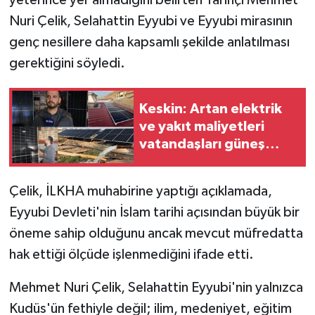
Nuri Çelik, Selahattin Eyyubi ve Eyyubi mirasının
genç nesillere daha kapsamlı şekilde anlatılması
gerektiğini söyledi.
Keskin: Artan elektrik
ve yakıt maliyetleri
vatandaşları güneş
enerjisi sistemlerine
yöneltiyor
Çelik, İLKHA muhabirine yaptığı açıklamada,
Eyyubi Devleti'nin İslam tarihi açısından büyük bir
öneme sahip olduğunu ancak mevcut müfredatta
hak ettiği ölçüde işlenmediğini ifade etti.
Mehmet Nuri Çelik, Selahattin Eyyubi'nin yalnızca
Kudüs'ün fethiyle değil; ilim, medeniyet, eğitim