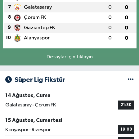
7
Galatasaray
0
0
8
Çorum FK
0
0
9
Gaziantep FK
0
0
10
Alanyaspor
0
0
Detaylar için tıklayın
Süper Lig Fikstür
14 Ağustos, Cuma
Galatasaray - Çorum FK
21:30
15 Ağustos, Cumartesi
Konyaspor - Rizespor
19:00