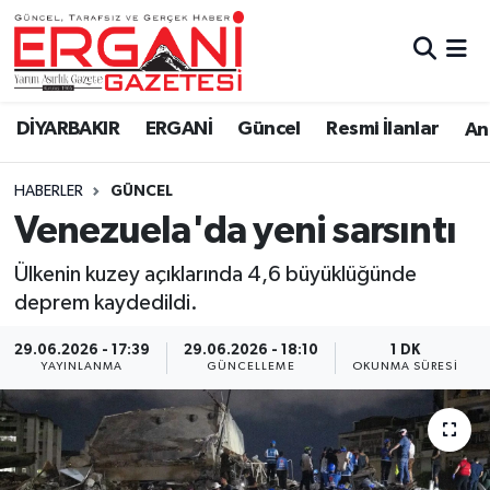
DİYARBAKIR
BİSMİL
Ergani Nöbetçi Eczaneler
DİYARBAKIR
ERGANİ
Güncel
Resmi İlanlar
Ana
BAĞLAR
ERGANİ
Ergani Hava Durumu
HABERLER
GÜNCEL
Güncel
Ergani Trafik Yoğunluk Haritası
Venezuela'da yeni sarsıntı
Eği̇ti̇m
Süper Lig Puan Durumu ve Fikstür
Ülkenin kuzey açıklarında 4,6 büyüklüğünde
deprem kaydedildi.
Resmi İlanlar
Tüm Manşetler
29.06.2026 - 17:39
29.06.2026 - 18:10
1 DK
Sağlık
Son Dakika Haberleri
YAYINLANMA
GÜNCELLEME
OKUNMA SÜRESI
Si̇yaset
Haber Arşivi
Spor