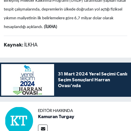
Birleşmiş Milletler Kalkınma Programı (UNDP) tarafından yapılan hasar
tespit çalışmalarında, depremlerin ülkede doğrudan yol açtığı fiziksel
yıkımın maliyetinin ilk belirlemelere göre 6,7 milyar dolar olarak
hesaplandığı açıklandı.
(İLKHA)
Kaynak:
İLKHA
31 Mart 2024 Yerel Seçimi Canlı
Seçim Sonuçları! Harran
Ovası'nda
EDITÖR HAKKINDA
Kamuran Turgay