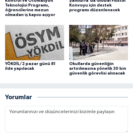
Kontrol ve Otomasyon
Şanlıurfa'da Global Filistin
Teknolojisi Programı,
Konvoyu için destek
öğrencilerine mezun
programı düzenlenecek
olmadan iş kapısı açıyor
YÖKDİL/2 pazar günü 81
Okullarda güvenliğin
ilde yapılacak
artırılmasına yönelik 30 bin
güvenlik görevlisi alınacak
Yorumlar