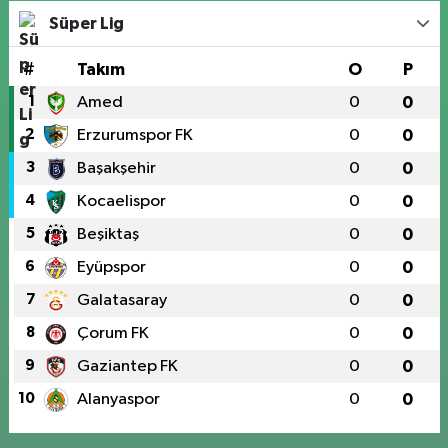
Süper Lig
#
Takım
O
P
1
Amed
0
0
2
Erzurumspor FK
0
0
3
Başakşehir
0
0
4
Kocaelispor
0
0
5
Beşiktaş
0
0
6
Eyüpspor
0
0
7
Galatasaray
0
0
8
Çorum FK
0
0
9
Gaziantep FK
0
0
10
Alanyaspor
0
0