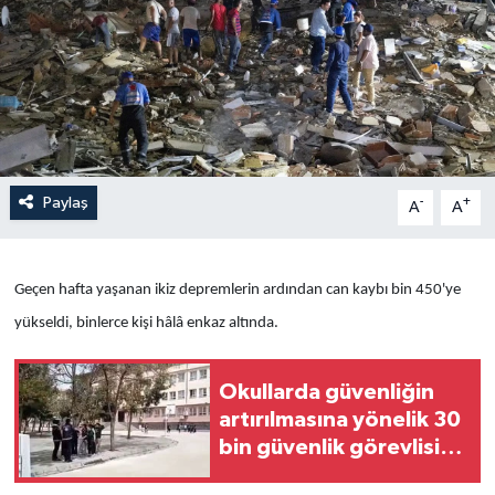
Yaşam
Anali̇z
Bi̇li̇m & Teknoloji̇
Paylaş
-
+
A
A
Dünya
Eği̇ti̇m
Geçen hafta yaşanan ikiz depremlerin ardından can kaybı bin 450'ye
yükseldi, binlerce kişi hâlâ enkaz altında.
Okullarda güvenliğin
artırılmasına yönelik 30
bin güvenlik görevlisi
alınacak