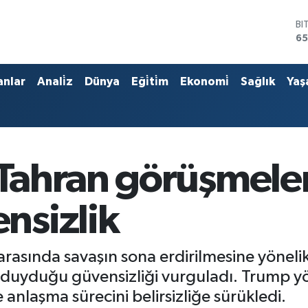
BI
65
D
47
E
55
anlar
Anali̇z
Dünya
Eği̇ti̇m
Ekonomi̇
Sağlık
Yaş
ST
64
GR
66
Bİ
13
ahran görüşmeleri
nsizlik
arasında savaşın sona erdirilmesine yöneli
uyduğu güvensizliği vurguladı. Trump yön
se anlaşma sürecini belirsizliğe sürükledi.