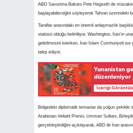
ABD Savunma Bakanı Pete Hegseth de müzakereler
başlayabileceğini söyleyerek Tahran üzerindeki ba
Taraflar arasındaki en önemli anlaşmazlık başlık
statüsü olduğu belirtiliyor. Washington, İran'ın ur
getirilmesini isterken, İran İslam Cumhuriyeti ise 
talep ediyor.
Yunanistan gen
düzenleniyor
İçeriği Görüntül
Bölgedeki diplomatik temaslar da yoğun şekild
Arabistan Veliaht Prensi, Umman Sultanı, Birleşik 
gerçekleştirdiğini açıklayarak, ABD ile İran aras