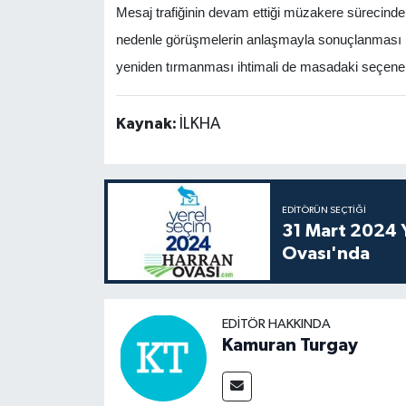
Mesaj trafiğinin devam ettiği müzakere sürecinde 
nedenle görüşmelerin anlaşmayla sonuçlanması k
yeniden tırmanması ihtimali de masadaki seçenek
Kaynak:
İLKHA
EDITÖRÜN SEÇTIĞI
31 Mart 2024 Y
Ovası'nda
EDITÖR HAKKINDA
Kamuran Turgay