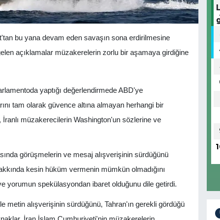
t'tan bu yana devam eden savaşın sona erdirilmesine
gelen açıklamalar müzakerelerin zorlu bir aşamaya girdiğine
arlamentoda yaptığı değerlendirmede ABD'ye
arını tam olarak güvence altına almayan herhangi bir
, İranlı müzakerecilerin Washington'un sözlerine ve
1
rasında görüşmelerin ve mesaj alışverişinin sürdüğünü
ç hakkında kesin hüküm vermenin mümkün olmadığını
ve yorumun spekülasyondan ibaret olduğunu dile getirdi.
e metin alışverişinin sürdüğünü, Tahran'ın gerekli gördüğü
ynaklar, İran İslam Cumhuriyeti'nin müzakerelerin