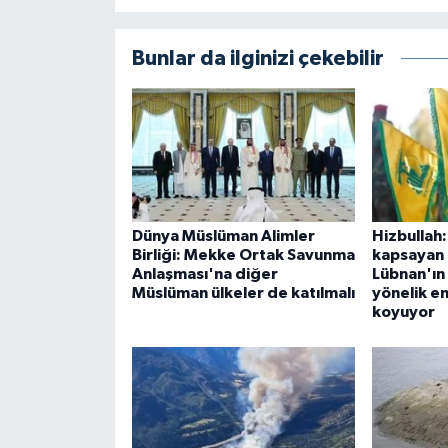
Bunlar da ilginizi çekebilir
Dünya Müslüman Alimler
Hizbullah
Birliği: Mekke Ortak Savunma
kapsayan i
Anlaşması'na diğer
Lübnan'ın
Müslüman ülkeler de katılmalı
yönelik em
koyuyor