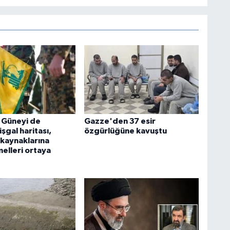
: Güneyi de
Gazze'den 37 esir
şgal haritası,
özgürlüğüne kavuştu
 kaynaklarına
elleri ortaya