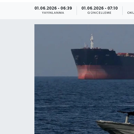
01.06.2026 - 06:39
01.06.2026 - 07:10
Yaşam
YAYINLANMA
GÜNCELLEME
OKU
Anali̇z
Bi̇li̇m & Teknoloji̇
Dünya
Eği̇ti̇m