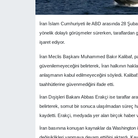
İran İslam Cumhuriyeti ile ABD arasında 28 Şuba
yönelik dolaylı görüşmeler sürerken, taraflardan 
işaret ediyor.
İran Meclis Başkanı Muhammed Bakır Kalibaf, p
güvenilemeyeceğini belirterek, İran halkının hakl
anlaşmanın kabul edilmeyeceğini söyledi. Kalibaf
taahhütlerine güvenmediğini ifade etti.
İran Dışişleri Bakanı Abbas Erakçi ise taraflar a
belirterek, somut bir sonuca ulaşılmadan süre
kaydetti. Erakçi, medyada yer alan birçok haber 
İran basınına konuşan kaynaklar da Washington il
değişiklikleri yapmaya devam ettiğini aktardı. Ka