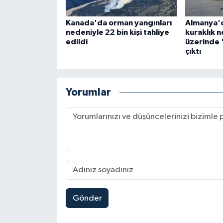
Kanada'da orman yangınları
Almanya'd
nedeniyle 22 bin kişi tahliye
kuraklık n
edildi
üzerinde '
çıktı
Yorumlar
Gönder