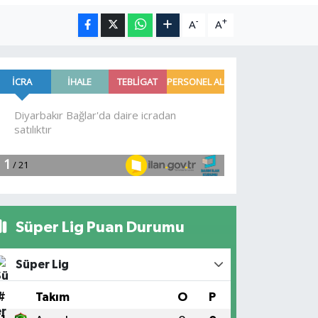
-
+
A
A
Süper Lig Puan Durumu
Süper Lig
#
Takım
O
P