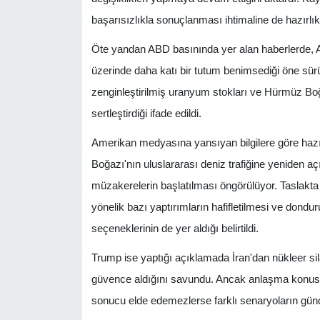
başarısızlıkla sonuçlanması ihtimaline de hazırlık
Öte yandan ABD basınında yer alan haberlerde, AB
üzerinde daha katı bir tutum benimsediği öne sür
zenginleştirilmiş uranyum stokları ve Hürmüz Boğ
sertleştirdiği ifade edildi.
Amerikan medyasına yansıyan bilgilere göre hazı
Boğazı'nın uluslararası deniz trafiğine yeniden aç
müzakerelerin başlatılması öngörülüyor. Taslakta 
yönelik bazı yaptırımların hafifletilmesi ve dond
seçeneklerinin de yer aldığı belirtildi.
Trump ise yaptığı açıklamada İran'dan nükleer
güvence aldığını savundu. Ancak anlaşma konusun
sonucu elde edemezlerse farklı senaryoların günd