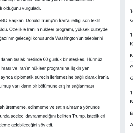
lı olduğunu vurguladı.
1
D Başkanı Donald Trump'ın İran'a ilettiği son teklif
G
üldü. Özellikle İran'ın nükleer programı, yüksek düzeyde
1
azı'nın geleceği konusunda Washington'un taleplerini
K
K
rlanan taslak metinde 60 günlük bir ateşkes, Hürmüz
G
ılması ve İran'ın nükleer programına ilişkin yeni
ayrıca diplomatik sürecin ilerlemesine bağlı olarak İran'a
G
urulmuş varlıkların bir bölümüne erişim sağlanması
1
B
 silah üretmeme, edinmeme ve satın almama yönünde
B
da aceleci davranmadığını belirten Trump, istedikleri
A
eme gelebileceğini söyledi.