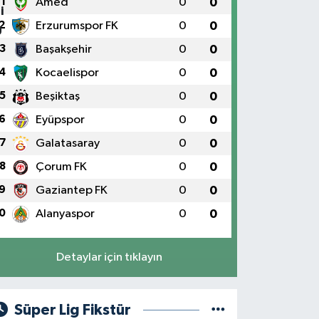
1
Amed
0
0
2
Erzurumspor FK
0
0
3
Başakşehir
0
0
4
Kocaelispor
0
0
5
Beşiktaş
0
0
6
Eyüpspor
0
0
7
Galatasaray
0
0
8
Çorum FK
0
0
9
Gaziantep FK
0
0
0
Alanyaspor
0
0
Detaylar için tıklayın
Süper Lig Fikstür