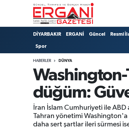
DİYARBAKIR
BİSMİL
Ergani Nöbetçi Eczaneler
DİYARBAKIR
ERGANİ
Güncel
Resmi İl
BAĞLAR
ERGANİ
Ergani Hava Durumu
Spor
Güncel
Ergani Trafik Yoğunluk Haritası
HABERLER
DÜNYA
Eği̇ti̇m
Süper Lig Puan Durumu ve Fikstür
Washington-T
Resmi İlanlar
Tüm Manşetler
düğüm: Güve
Sağlık
Son Dakika Haberleri
İran İslam Cumhuriyeti ile ABD 
Si̇yaset
Haber Arşivi
Tahran yönetimi Washington'a d
daha sert şartlar ileri sürmesi i
Spor