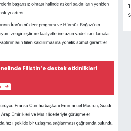
in başarısız olması halinde askeri saldırıların yeniden
1
skıyı artırdı.
S
larının İran'ın nükleer programı ve Hürmüz Boğazı'nın
anyum zenginleştirme faaliyetlerine uzun vadeli sınırlamalar
yaptırımların fiilen kaldırılmasına yönelik somut garantiler
elinde Filistin'e destek etkinlikleri
e
e sürüyor. Fransa Cumhurbaşkanı Emmanuel Macron, Suudi
Arap Emirlikleri ve Mısır liderleriyle görüşmeler
ında hızlı şekilde bir uzlaşma sağlanması çağrısında bulundu.