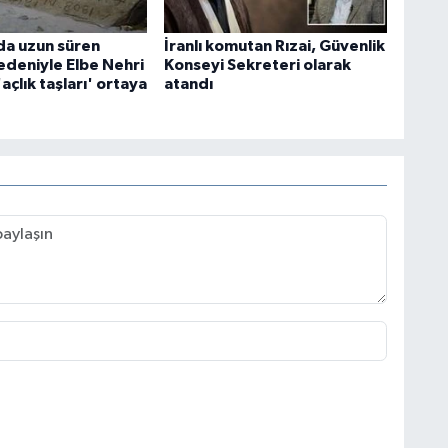
a uzun süren
İranlı komutan Rızai, Güvenlik
edeniyle Elbe Nehri
Konseyi Sekreteri olarak
açlık taşları' ortaya
atandı