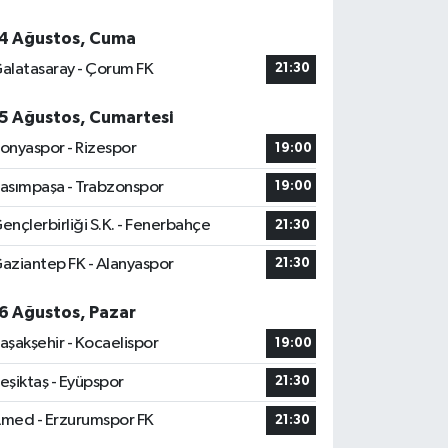
4 Ağustos, Cuma
alatasaray - Çorum FK
21:30
5 Ağustos, Cumartesi
onyaspor - Rizespor
19:00
asımpaşa - Trabzonspor
19:00
ençlerbirliği S.K. - Fenerbahçe
21:30
aziantep FK - Alanyaspor
21:30
6 Ağustos, Pazar
aşakşehir - Kocaelispor
19:00
eşiktaş - Eyüpspor
21:30
med - Erzurumspor FK
21:30