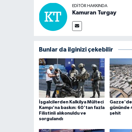
EDITÖR HAKKINDA
Kamuran Turgay
Bunlar da ilginizi çekebilir
İşgalcilerden Kalkilya Mülteci
Gazze'de 
Kampı'na baskın: 60'tan fazla
gününde 4 
Filistinli alıkonuldu ve
şehit
sorgulandı