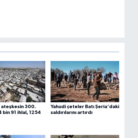
ateşkesin 300.
Yahudi çeteler Batı Şeria'daki
bin 91 ihlal, 1254
saldırılarını artırdı