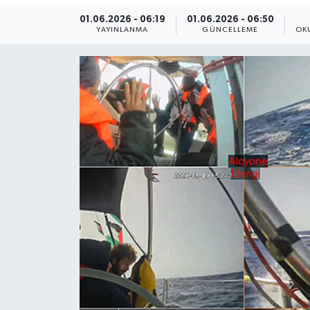
01.06.2026 - 06:19
01.06.2026 - 06:50
Yaşam
YAYINLANMA
GÜNCELLEME
OK
Anali̇z
Bi̇li̇m & Teknoloji̇
Dünya
Eği̇ti̇m