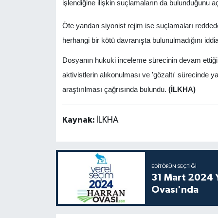
işlendiğine ilişkin suçlamaların da bulunduğunu aç
Öte yandan siyonist rejim ise suçlamaları reddede
herhangi bir kötü davranışta bulunulmadığını iddia 
Dosyanın hukuki inceleme sürecinin devam ettiği a
aktivistlerin alıkonulması ve 'gözaltı' sürecinde 
araştırılması çağrısında bulundu.
(İLKHA)
Kaynak:
İLKHA
EDITÖRÜN SEÇTIĞI
31 Mart 2024 Y
Ovası'nda