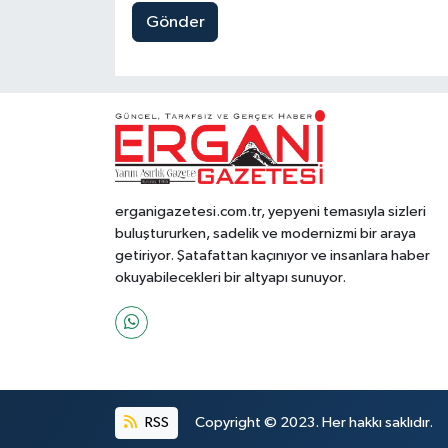
Gönder
erganigazetesi.com.tr, yepyeni temasıyla sizleri
buluştururken, sadelik ve modernizmi bir araya
getiriyor. Şatafattan kaçınıyor ve insanlara haber
okuyabilecekleri bir altyapı sunuyor.
RSS
Copyright © 2023. Her hakkı saklıdır.