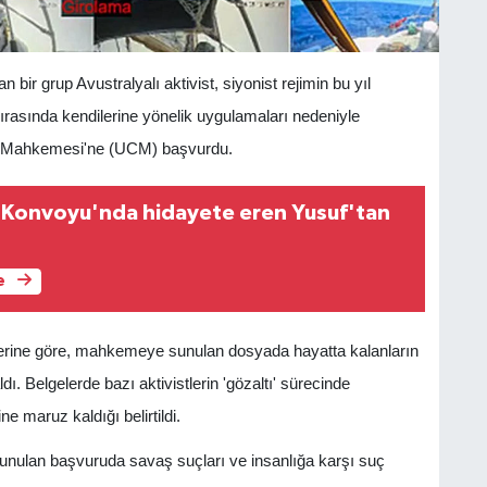
 bir grup Avustralyalı aktivist, siyonist rejimin bu yıl
 sırasında kendilerine yönelik uygulamaları nedeniyle
za Mahkemesi'ne (UCM) başvurdu.
an Konvoyu'nda hidayete eren Yusuf'tan
e
erine göre, mahkemeye sunulan dosyada hayatta kalanların
ldı. Belgelerde bazı aktivistlerin 'gözaltı' sürecinde
e maruz kaldığı belirtildi.
 sunulan başvuruda savaş suçları ve insanlığa karşı suç