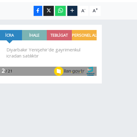
-
+
A
A