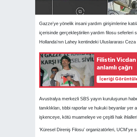
Gazze'ye yönelik insani yardım girişimlerine katılan
içerisinde gerçekleştirilen yardım filosu seferleri
Hollanda'nın Lahey kentindeki Uluslararası Ce
Filistin Vicd
anlamlı çağrı
İçeriği Görüntül
Avustralya merkezli SBS yayın kuruluşunun hab
tanıklıkları, tıbbi raporlar ve hukuki beyanlar yer a
işkenceye, kötü muameleye ve çeşitli hak ihlallerin
'Küresel Direniş Filosu' organizatörleri, UCM'ye