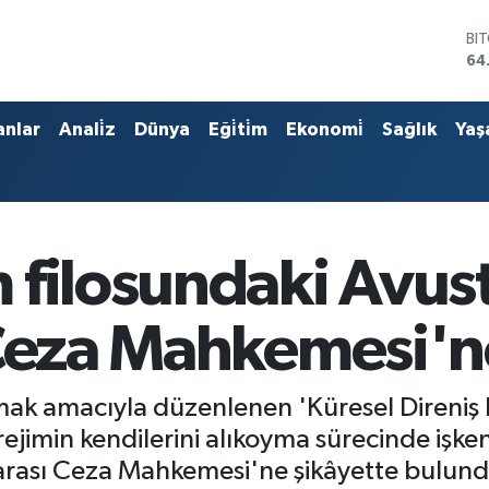
BI
64
DO
47
EU
anlar
Anali̇z
Dünya
Eği̇ti̇m
Ekonomi̇
Sağlık
Yaş
55
ST
64
GR
65
Bİ
filosundaki Avustr
13
 Ceza Mahkemesi'
mak amacıyla düzenlenen 'Küresel Direniş F
st rejimin kendilerini alıkoyma sürecinde i
rarası Ceza Mahkemesi'ne şikâyette bulund