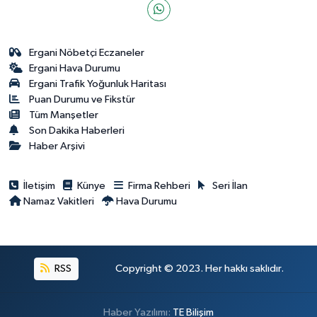
Ergani Nöbetçi Eczaneler
Ergani Hava Durumu
Ergani Trafik Yoğunluk Haritası
Puan Durumu ve Fikstür
Tüm Manşetler
Son Dakika Haberleri
Haber Arşivi
İletişim
Künye
Firma Rehberi
Seri İlan
Namaz Vakitleri
Hava Durumu
RSS
Copyright © 2023. Her hakkı saklıdır.
Haber Yazılımı:
TE Bilişim