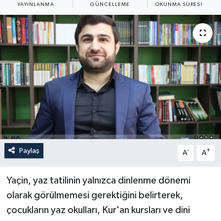
YAYINLANMA
GÜNCELLEME
OKUNMA SÜRESI
Yaşam
Anali̇z
Bi̇li̇m & Teknoloji̇
Dünya
Eği̇ti̇m
Paylaş
-
+
A
A
Yaçin, yaz tatilinin yalnızca dinlenme dönemi
olarak görülmemesi gerektiğini belirterek,
çocukların yaz okulları, Kur'an kursları ve dini