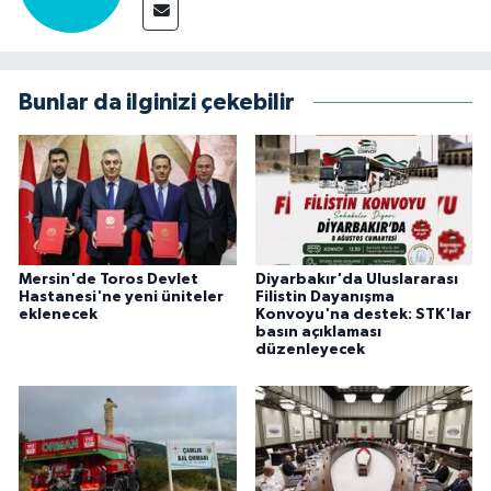
Bunlar da ilginizi çekebilir
Mersin'de Toros Devlet
Diyarbakır'da Uluslararası
Hastanesi'ne yeni üniteler
Filistin Dayanışma
eklenecek
Konvoyu'na destek: STK'lar
basın açıklaması
düzenleyecek