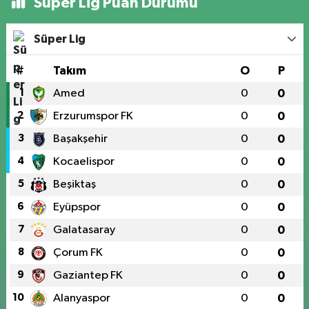
Süper Lig Puan Durumu
Süper Lig
#
Takım
O
P
1
Amed
0
0
2
Erzurumspor FK
0
0
3
Başakşehir
0
0
4
Kocaelispor
0
0
5
Beşiktaş
0
0
6
Eyüpspor
0
0
7
Galatasaray
0
0
8
Çorum FK
0
0
9
Gaziantep FK
0
0
10
Alanyaspor
0
0