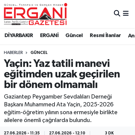
DİYARBAKIR
BİSMİL
Ergani Nöbetçi Eczaneler
DİYARBAKIR
ERGANİ
Güncel
Resmi İlanlar
Ana
BAĞLAR
ERGANİ
Ergani Hava Durumu
HABERLER
GÜNCEL
Güncel
Ergani Trafik Yoğunluk Haritası
Yaçin: Yaz tatili manevi
Eği̇ti̇m
Süper Lig Puan Durumu ve Fikstür
eğitimden uzak geçirilen
bir dönem olmamalı
Resmi İlanlar
Tüm Manşetler
Gaziantep Peygamber Sevdalıları Derneği
Sağlık
Son Dakika Haberleri
Başkanı Muhammed Ata Yaçin, 2025-2026
eğitim-öğretim yılının sona ermesiyle birlikte
Si̇yaset
Haber Arşivi
ailelere önemli çağrılarda bulundu.
Spor
27.06.2026 - 11:35
27.06.2026 - 12:10
3 DK