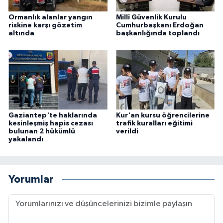
Ormanlık alanlar yangın
Millî Güvenlik Kurulu
riskine karşı gözetim
Cumhurbaşkanı Erdoğan
altında
başkanlığında toplandı
Gaziantep'te haklarında
Kur'an kursu öğrencilerine
kesinleşmiş hapis cezası
trafik kuralları eğitimi
bulunan 2 hükümlü
verildi
yakalandı
Yorumlar