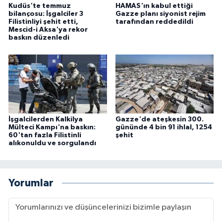
Kudüs'te temmuz
HAMAS'ın kabul ettiği
bilançosu: İşgalciler 3
Gazze planı siyonist rejim
Filistinliyi şehit etti,
tarafından reddedildi
Mescid-i Aksa'ya rekor
baskın düzenledi
İşgalcilerden Kalkilya
Gazze'de ateşkesin 300.
Mülteci Kampı'na baskın:
gününde 4 bin 91 ihlal, 1254
60'tan fazla Filistinli
şehit
alıkonuldu ve sorgulandı
Yorumlar