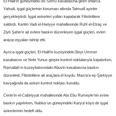
El-Halil'in güneyindeki es-Semu kasabasına giren onlarca
Yahudi, işgal güçlerinin koruması altında Talmudî ayinler
gerçekleştirdi. İşgal askerleri yolları kapatarak Filistinlilere
saldırdı. Kentin Vadi el-Hariyye mahallesinde Ruhî el-Etraş ve
Ziyb Şahin'e ait evlere baskın düzenleyen işgal güçleri, evleri
arayıp eşyaları tahrip etti.
Ayrıca işgal güçleri, El-Halil'in kuzeyindeki Beyt Ummer
kasabasını ve Nebi Yunus girişini kontrol noktalarıyla kapatırken,
Ramallah'ın kuzeybatısındaki Abuvin kasabasına baskın
düzenledi, Filistinlilere ait araçlara el koydu. Mazra'a eş-Şarkiyye
kavşağında da askeri kontrol noktası kuruldu.
Cenin'in el-Cabiriyyat mahallesinde Ata Ebu Rumeyle'nin evine
baskın yapılırken, Nablus'un güneyindeki Karyut köyü de işgal
askerlerinin hedefi oldu.