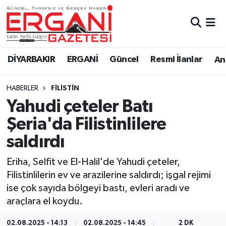
DİYARBAKIR
BİSMİL
Ergani Nöbetçi Eczaneler
DİYARBAKIR
ERGANİ
Güncel
Resmi İlanlar
Ana
BAĞLAR
ERGANİ
Ergani Hava Durumu
HABERLER
FILISTIN
Güncel
Ergani Trafik Yoğunluk Haritası
Yahudi çeteler Batı
Eği̇ti̇m
Süper Lig Puan Durumu ve Fikstür
Şeria'da Filistinlilere
saldırdı
Resmi İlanlar
Tüm Manşetler
Eriha, Selfit ve El-Halil'de Yahudi çeteler,
Sağlık
Son Dakika Haberleri
Filistinlilerin ev ve arazilerine saldırdı; işgal rejimi
ise çok sayıda bölgeyi bastı, evleri aradı ve
Si̇yaset
Haber Arşivi
araçlara el koydu.
Spor
02.08.2025 - 14:13
02.08.2025 - 14:45
2 DK