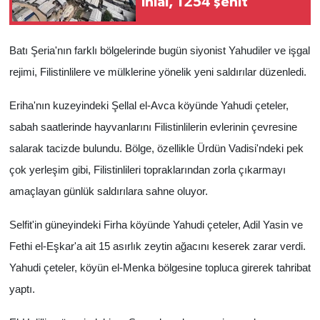
ihlal, 1254 şehit
Batı Şeria'nın farklı bölgelerinde bugün siyonist Yahudiler ve işgal
rejimi, Filistinlilere ve mülklerine yönelik yeni saldırılar düzenledi.
Eriha'nın kuzeyindeki Şellal el-Avca köyünde Yahudi çeteler,
sabah saatlerinde hayvanlarını Filistinlilerin evlerinin çevresine
salarak tacizde bulundu. Bölge, özellikle Ürdün Vadisi'ndeki pek
çok yerleşim gibi, Filistinlileri topraklarından zorla çıkarmayı
amaçlayan günlük saldırılara sahne oluyor.
Selfit'in güneyindeki Firha köyünde Yahudi çeteler, Adil Yasin ve
Fethi el-Eşkar'a ait 15 asırlık zeytin ağacını keserek zarar verdi.
Yahudi çeteler, köyün el-Menka bölgesine topluca girerek tahribat
yaptı.