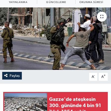
YAYINLANMA
GÜNCELLEME
OKUNMA SÜRESI
Yaşam
Anali̇z
Bi̇li̇m & Teknoloji̇
Dünya
Eği̇ti̇m
Paylaş
-
+
A
A
Gazze'de ateşkesin
300. gününde 4 bin 91