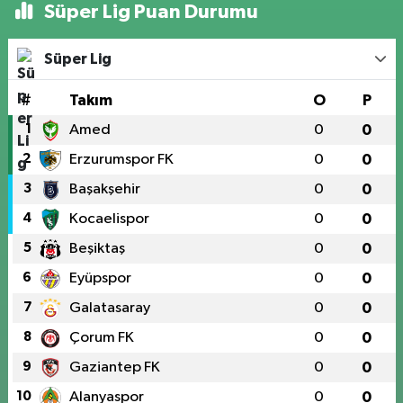
Süper Lig Puan Durumu
Süper Lig
#
Takım
O
P
1
Amed
0
0
2
Erzurumspor FK
0
0
3
Başakşehir
0
0
4
Kocaelispor
0
0
5
Beşiktaş
0
0
6
Eyüpspor
0
0
7
Galatasaray
0
0
8
Çorum FK
0
0
9
Gaziantep FK
0
0
10
Alanyaspor
0
0