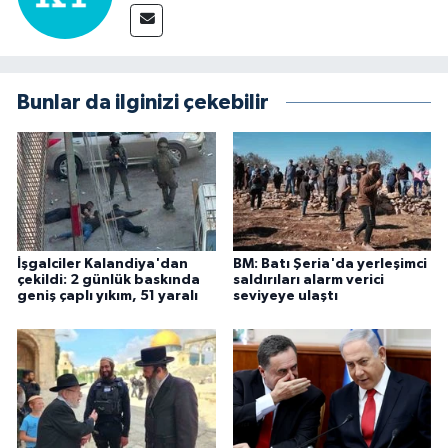
Bunlar da ilginizi çekebilir
İşgalciler Kalandiya'dan
BM: Batı Şeria'da yerleşimci
çekildi: 2 günlük baskında
saldırıları alarm verici
geniş çaplı yıkım, 51 yaralı
seviyeye ulaştı