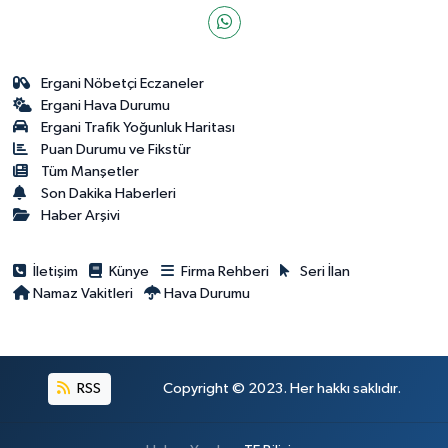
Ergani Nöbetçi Eczaneler
Ergani Hava Durumu
Ergani Trafik Yoğunluk Haritası
Puan Durumu ve Fikstür
Tüm Manşetler
Son Dakika Haberleri
Haber Arşivi
İletişim
Künye
Firma Rehberi
Seri İlan
Namaz Vakitleri
Hava Durumu
RSS
Copyright © 2023. Her hakkı saklıdır.