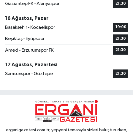
Gaziantep FK - Alanyaspor
21:30
16 Ağustos, Pazar
Başakşehir - Kocaelispor
19:00
Beşiktaş - Eyüpspor
21:30
Amed - Erzurumspor FK
21:30
17 Ağustos, Pazartesi
Samsunspor - Göztepe
21:30
erganigazetesi.com.tr, yepyeni temasıyla sizleri buluştururken,