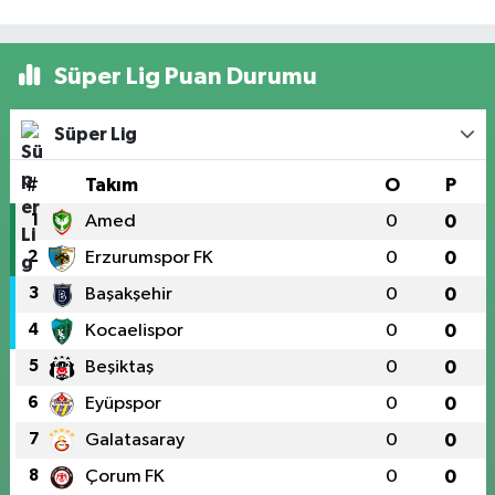
Süper Lig Puan Durumu
Süper Lig
#
Takım
O
P
1
Amed
0
0
2
Erzurumspor FK
0
0
3
Başakşehir
0
0
4
Kocaelispor
0
0
5
Beşiktaş
0
0
6
Eyüpspor
0
0
7
Galatasaray
0
0
8
Çorum FK
0
0