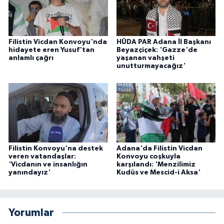
Filistin Vicdan Konvoyu'nda
HÜDA PAR Adana İl Başkanı
hidayete eren Yusuf'tan
Beyazçiçek: 'Gazze'de
anlamlı çağrı
yaşanan vahşeti
unutturmayacağız'
Filistin Konvoyu'na destek
Adana'da Filistin Vicdan
veren vatandaşlar:
Konvoyu coşkuyla
'Vicdanın ve insanlığın
karşılandı: 'Menzilimiz
yanındayız'
Kudüs ve Mescid-i Aksa'
Yorumlar