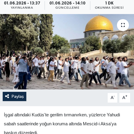
01.06.2026 - 13:37
01.06.2026 - 14:10
1 DK
YAYINLANMA
GÜNCELLEME
OKUNMA SÜRESI
Yaşam
Anali̇z
Bi̇li̇m & Teknoloji̇
Dünya
Eği̇ti̇m
Paylaş
-
+
A
A
İşgal altındaki Kudüs'te gerilim tırmanırken, yüzlerce Yahudi
sabah saatlerinde yoğun koruma altında Mescid-i Aksa'ya
baskın düzenledi.