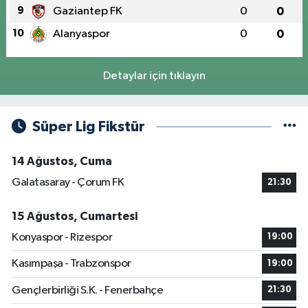
9
Gaziantep FK
0
0
10
Alanyaspor
0
0
Detaylar için tıklayın
Süper Lig Fikstür
14 Ağustos, Cuma
Galatasaray - Çorum FK
21:30
15 Ağustos, Cumartesi
Konyaspor - Rizespor
19:00
Kasımpaşa - Trabzonspor
19:00
Gençlerbirliği S.K. - Fenerbahçe
21:30