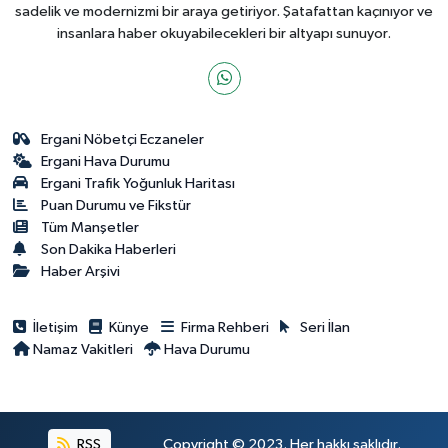
sadelik ve modernizmi bir araya getiriyor. Şatafattan kaçınıyor ve
insanlara haber okuyabilecekleri bir altyapı sunuyor.
Ergani Nöbetçi Eczaneler
Ergani Hava Durumu
Ergani Trafik Yoğunluk Haritası
Puan Durumu ve Fikstür
Tüm Manşetler
Son Dakika Haberleri
Haber Arşivi
İletişim
Künye
Firma Rehberi
Seri İlan
Namaz Vakitleri
Hava Durumu
RSS
Copyright © 2023. Her hakkı saklıdır.