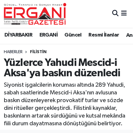
DİYARBAKIR
BİSMİL
Ergani Nöbetçi Eczaneler
DİYARBAKIR
ERGANİ
Güncel
Resmi İlanlar
Ana
BAĞLAR
ERGANİ
Ergani Hava Durumu
HABERLER
FILISTIN
Güncel
Ergani Trafik Yoğunluk Haritası
Yüzlerce Yahudi Mescid-i
Eği̇ti̇m
Süper Lig Puan Durumu ve Fikstür
Aksa'ya baskın düzenledi
Resmi İlanlar
Tüm Manşetler
Siyonist işgalcilerin koruması altında 289 Yahudi,
sabah saatlerinde Mescid-i Aksa'nın avlusuna
Sağlık
Son Dakika Haberleri
baskın düzenleyerek provokatif turlar ve sözde
dini ritüeller gerçekleştirdi. Filistinli kaynaklar,
Si̇yaset
Haber Arşivi
baskınların artarak sürdüğünü ve kutsal mekânda
fiili durum dayatmasına dönüştüğünü belirtiyor.
Spor