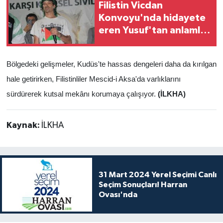
Filistin Vicdan
Konvoyu'nda hidayete
eren Yusuf'tan anlamlı
çağrı
Bölgedeki gelişmeler, Kudüs'te hassas dengeleri daha da kırılgan
hale getirirken, Filistinliler Mescid-i Aksa'da varlıklarını
sürdürerek kutsal mekânı korumaya çalışıyor.
(İLKHA)
Kaynak:
İLKHA
31 Mart 2024 Yerel Seçimi Canlı
Seçim Sonuçları! Harran
Ovası'nda